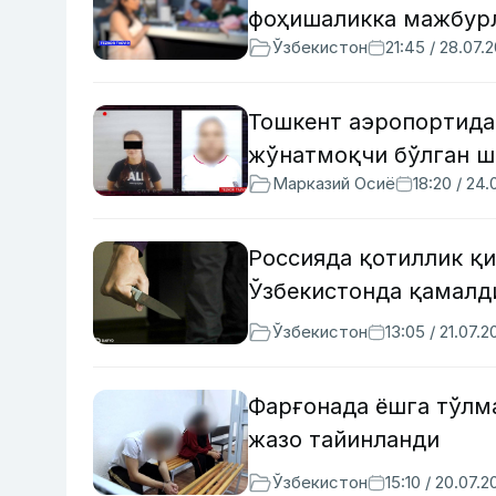
фоҳишаликка мажбурл
Ўзбекистон
21:45 / 28.07.
Тошкент аэропортида
жўнатмоқчи бўлган ш
Марказий Осиё
18:20 / 24
Россияда қотиллик қи
Ўзбекистонда қамалд
Ўзбекистон
13:05 / 21.07.2
Фарғонада ёшга тўлма
жазо тайинланди
Ўзбекистон
15:10 / 20.07.2