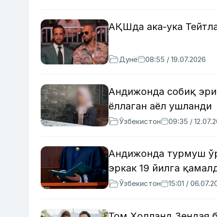
АҚШда ака-ука Тейтла
Дунё
08:55 / 19.07.2026
Андижонда собиқ эри
ёллаган аёл ушланди
Ўзбекистон
09:35 / 12.07.
Андижонда турмуш ўр
эркак 19 йилга қамал
Ўзбекистон
15:01 / 06.07.2
Том Ҳолланд Зендая 