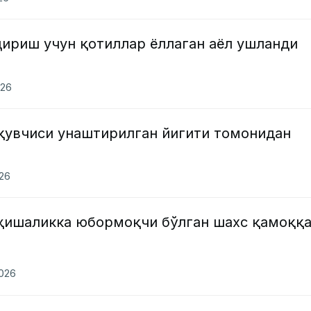
дириш учун қотиллар ёллаган аёл ушланди
026
ўқувчиси унаштирилган йигити томонидан
026
ҳишаликка юбормоқчи бўлган шахс қамоққ
2026