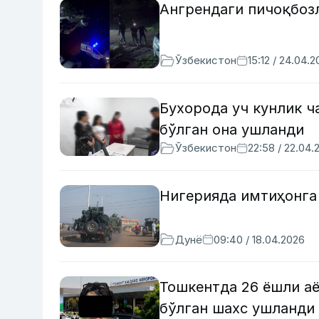
Ангрендаги пичоқбоз
Ўзбекистон
15:12 / 24.04.
Бухорода уч кунлик ч
бўлган она ушланди
Ўзбекистон
22:58 / 22.04.
Нигерияда имтиҳонга 
Дунё
09:40 / 18.04.2026
Тошкентда 26 ёшли а
бўлган шахс ушланди