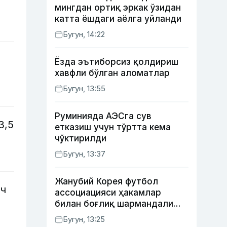
мингдан ортиқ эркак ўзидан
катта ёшдаги аёлга уйланди
Бугун, 14:22
Ёзда эътиборсиз қолдириш
хавфли бўлган аломатлар
Бугун, 13:55
Руминияда АЭСга сув
3,5
етказиш учун тўртта кема
чўктирилди
Бугун, 13:37
Жанубий Корея футбол
нч
ассоциацияси ҳакамлар
билан боғлиқ шармандали
ҳолат бўйича баёнот берди
Бугун, 13:25