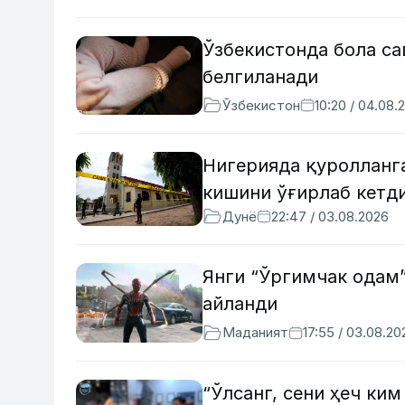
Ўзбекистонда бола с
белгиланади
Ўзбекистон
10:20 / 04.08.
Нигерияда қуролланга
кишини ўғирлаб кетд
Дунё
22:47 / 03.08.2026
Янги “Ўргимчак одам
айланди
Маданият
17:55 / 03.08.20
“Ўлсанг, сени ҳеч ки