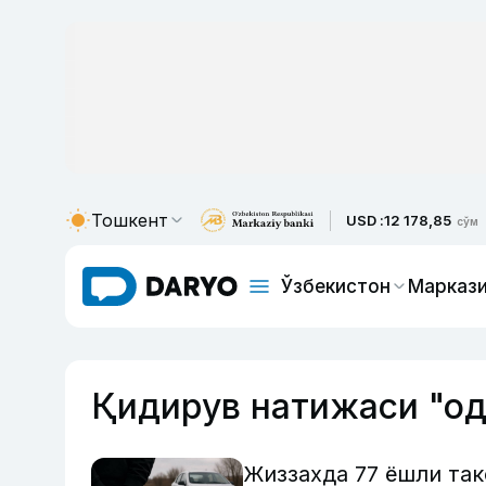
Тошкент
USD :
12 178,85
сўм
Ўзбекистон
Маркази
Қидирув натижаси "о
Жиззахда 77 ёшли так