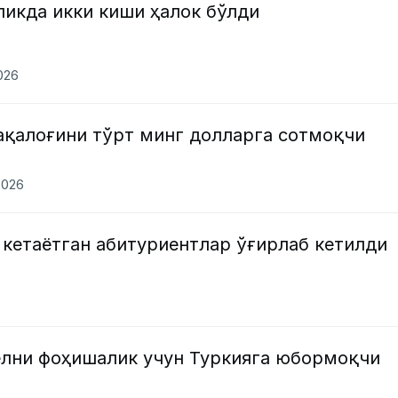
ликда икки киши ҳалок бўлди
2026
ақалоғини тўрт минг долларга сотмоқчи
2026
кетаётган абитуриентлар ўғирлаб кетилди
ёлни фоҳишалик учун Туркияга юбормоқчи