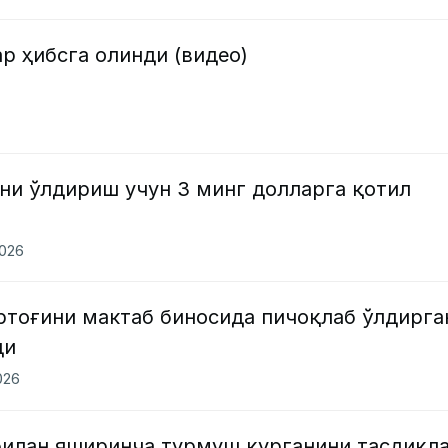
р ҳибсга олинди (видео)
ни ўлдириш учун 3 минг долларга қотил
2026
тоғини мактаб биносида пичоқлаб ўлдирга
ди
026
билан яширинча турмуш қурганини тасдиқл