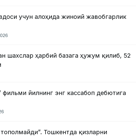
авдоси учун алоҳида жиноий жавобгарлик
2026
н шахслар ҳарбий базага ҳужум қилиб, 52
и
” фильми йилнинг энг кассабоп дебютига
26
м тополмайди”. Тошкентда қизларни