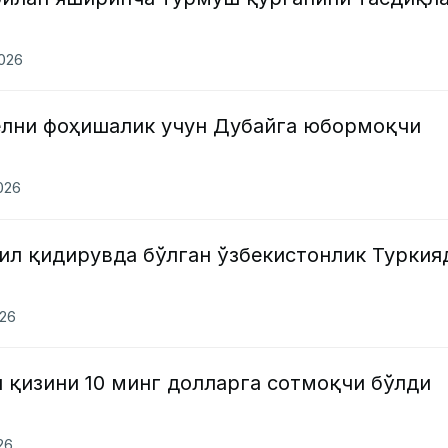
2026
ёлни фоҳишалик учун Дубайга юбормоқчи
2026
ил қидирувда бўлган ўзбекистонлик Туркия
026
 қизини 10 минг долларга сотмоқчи бўлди
026