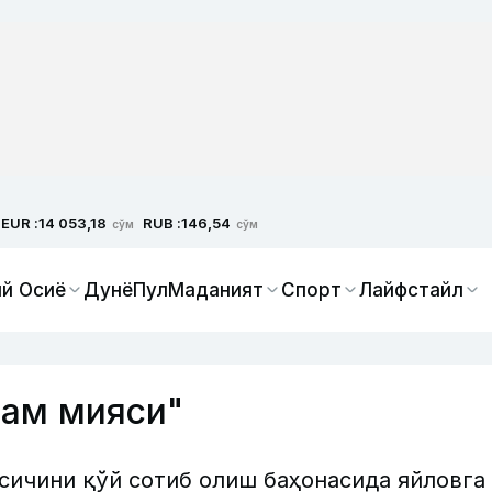
EUR :
RUB :
14 053,18
146,54
сўм
сўм
й Осиё
Дунё
Пул
Маданият
Спорт
Лайфстайл
дам мияси"
сичини қўй сотиб олиш баҳонасида яйловга