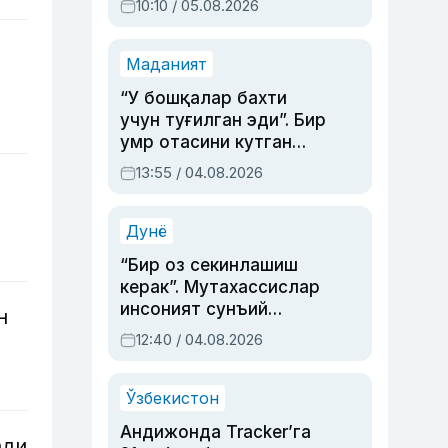
10:10 / 05.08.2026
Маданият
“У бошқалар бахти
учун туғилган эди”. Бир
умр отасини кутган
актриса ва дубльяж
13:55 / 04.08.2026
устаси Римма
Аҳмедованинг
синовларга тўла ҳаёти
Дунё
“Бир оз секинлашиш
керак”. Мутахассислар
инсоният сунъий
н
интеллектни бошқара
12:40 / 04.08.2026
олмай қолишидан
хавотир билдирди
Ўзбекистон
Андижонда Tracker’га
ади