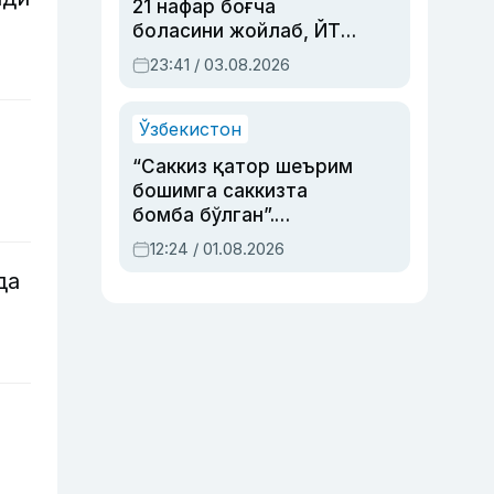
21 нафар боғча
боласини жойлаб, ЙТҲ
содир этган аёлга суд
23:41 / 03.08.2026
ҳукми ўқилди
Ўзбекистон
“Саккиз қатор шеърим
бошимга саккизта
бомба бўлган”.
Абдулла Ориповни
12:24 / 01.08.2026
сиёсий айбловлардан
да
асраб қолган воқеа