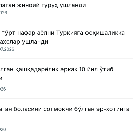
аган жиноий гуруҳ ушланди
2026
 тўрт нафар аёлни Туркияга фоҳишаликка
ахслар ушланди
.07.2026
лган қашқадарёлик эркак 10 йил ўтиб
и
026
ган боласини сотмоқчи бўлган эр-хотинга
026