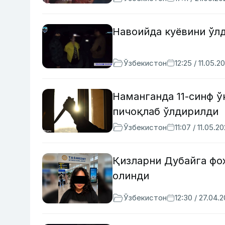
Навоийда куёвини ўл
Ўзбекистон
12:25 / 11.05.2
Наманганда 11-синф 
пичоқлаб ўлдирилди
Ўзбекистон
11:07 / 11.05.2
Қизларни Дубайга фо
олинди
Ўзбекистон
12:30 / 27.04.