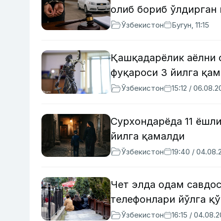
олиб бориб ўлдирган 
Ўзбекистон
Бугун, 11:15
Қашқадарёлик аёлни 
фуқароси 3 йилга қа
Ўзбекистон
15:12 / 06.08.
Сурхондарёда 11 ёшли
йилга қамалди
Ўзбекистон
19:40 / 04.08.
Чет элда одам савдо
телефонлари йўлга қ
Ўзбекистон
16:15 / 04.08.