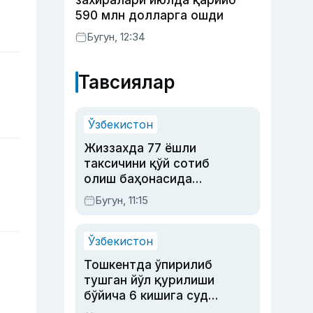
захиралари июлда қарийб
590 млн долларга ошди
Бугун, 12:34
Тавсиялар
Ўзбекистон
Жиззахда 77 ёшли
таксичини қўй сотиб
олиш баҳонасида
яйловга олиб бориб
Бугун, 11:15
ўлдирган йигит 20
йилга қамалди
Ўзбекистон
Тошкентда ўпирилиб
тушган йўл қурилиши
бўйича 6 кишига суд
ҳукми ўқилди