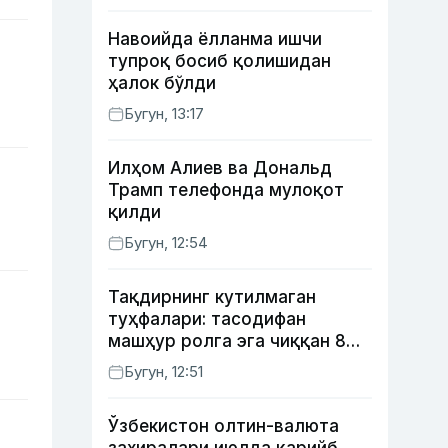
Навоийда ёлланма ишчи
тупроқ босиб қолишидан
ҳалок бўлди
Бугун, 13:17
Илҳом Алиев ва Дональд
Трамп телефонда мулоқот
қилди
Бугун, 12:54
Тақдирнинг кутилмаган
туҳфалари: тасодифан
машҳур ролга эга чиққан 8
актёр
Бугун, 12:51
Ўзбекистон олтин-валюта