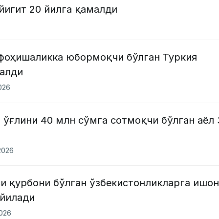
йигит 20 йилга қамалди
фоҳишаликка юбормоқчи бўлган Туркия
малди
2026
 ўғлини 40 млн сўмга сотмоқчи бўлган аёл 
2026
си қурбони бўлган ўзбекистонликларга ишо
ўйилади
2026