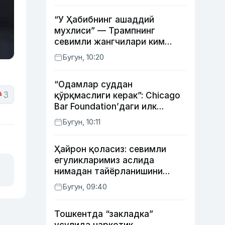
“У Ҳабибнинг ашаддий
мухлиси” — Трампнинг
севимли жангчилари ким
экани айтилди
Бугун, 10:20
“Одамлар суддан
3
қўрқмаслиги керак”: Chicago
Bar Foundation’даги илк
ўзбекистонлик Гўзал
Бугун, 10:11
Абдуахатова
Ҳайрон қоласиз: севимли
егуликларимиз аслида
нимадан тайёрланишини
биласизми?
Бугун, 09:40
Тошкентда “закладка”