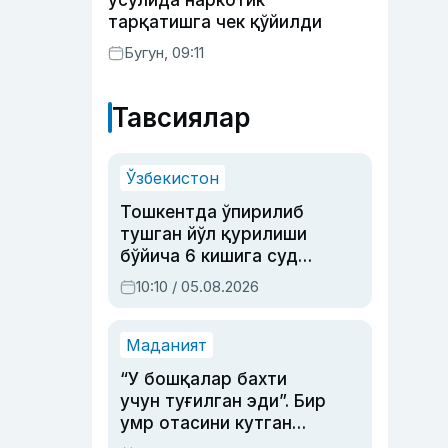
усулида наркотик
тарқатишга чек қўйилди
Бугун, 09:11
Тавсиялар
Ўзбекистон
Тошкентда ўпирилиб
тушган йўл қурилиши
бўйича 6 кишига суд
ҳукми ўқилди
10:10 / 05.08.2026
Маданият
“У бошқалар бахти
учун туғилган эди”. Бир
умр отасини кутган
актриса ва дубльяж