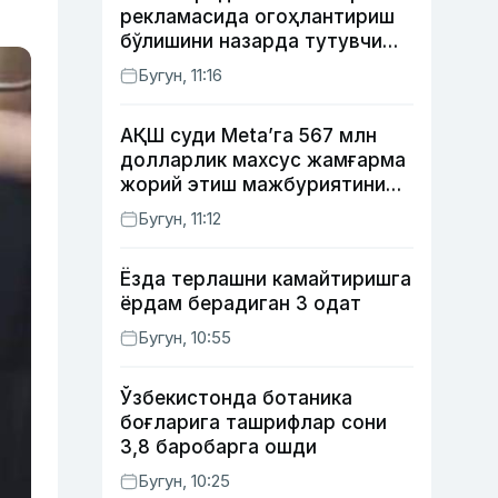
рекламасида огоҳлантириш
бўлишини назарда тутувчи
қонунни маъқуллади
Бугун, 11:16
АҚШ суди Meta’га 567 млн
долларлик махсус жамғарма
жорий этиш мажбуриятини
юклади
Бугун, 11:12
Ёзда терлашни камайтиришга
ёрдам берадиган 3 одат
Бугун, 10:55
Ўзбекистонда ботаника
боғларига ташрифлар сони
3,8 баробарга ошди
Бугун, 10:25