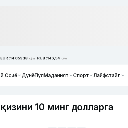
EUR :
RUB :
14 053,18
146,54
сўм
сўм
й Осиё
Дунё
Пул
Маданият
Спорт
Лайфстайл
қизини 10 минг долларга