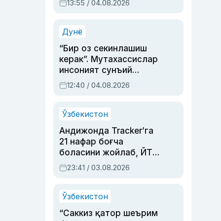
13:55 / 04.08.2026
устаси Римма
Аҳмедованинг
синовларга тўла ҳаёти
Дунё
“Бир оз секинлашиш
керак”. Мутахассислар
инсоният сунъий
интеллектни бошқара
12:40 / 04.08.2026
олмай қолишидан
хавотир билдирди
Ўзбекистон
Андижонда Tracker’га
21 нафар боғча
боласини жойлаб, ЙТҲ
содир этган аёлга суд
23:41 / 03.08.2026
ҳукми ўқилди
Ўзбекистон
“Саккиз қатор шеърим