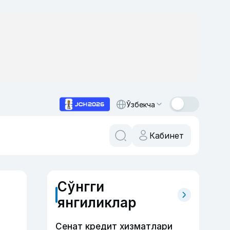
Ўзбекча
Кабинет
Сўнгги
янгиликлар
Сенат кредит хизматлари