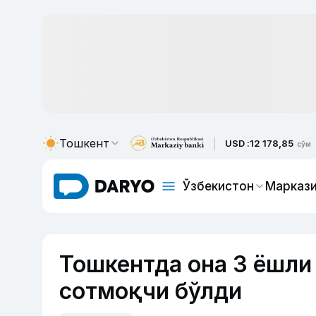
Тошкент
USD :
12 178,85
сўм
Ўзбекистон
Маркази
Тошкентда она 3 ёшли 
сотмоқчи бўлди