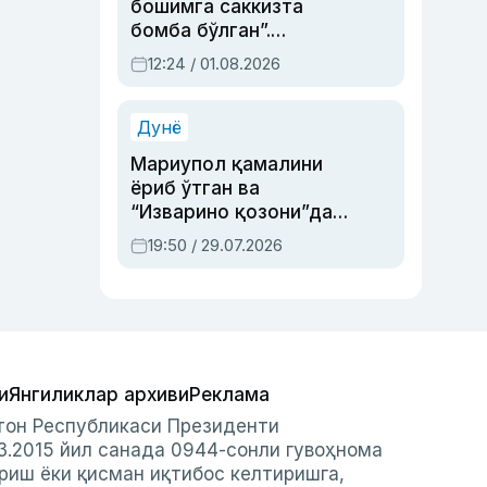
бошимга саккизта
бомба бўлган”.
Абдулла Ориповни
12:24 / 01.08.2026
сиёсий айбловлардан
асраб қолган воқеа
Дунё
Мариупол қамалини
ёриб ўтган ва
“Изварино қозони”дан
чиққан қаҳрамон —
19:50 / 29.07.2026
Украина армияси бош
қўмондони Драпатий
ҳақида
и
Янгиликлар архиви
Реклама
стон Республикаси Президенти
3.2015 йил санада 0944-сонли гувоҳнома
риш ёки қисман иқтибос келтиришга,