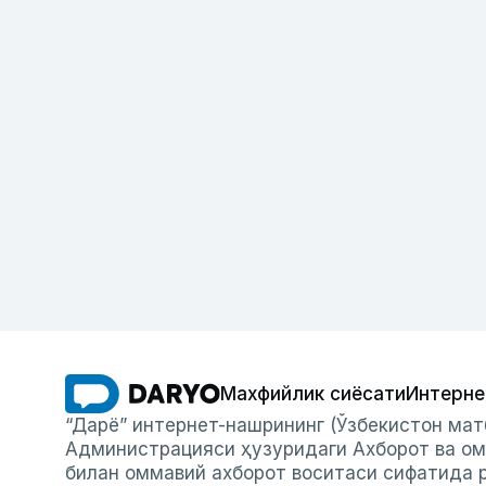
Махфийлик сиёсати
Интерне
“Дарё” интернет-нашрининг (Ўзбекистон мат
Администрацияси ҳузуридаги Ахборот ва ом
билан оммавий ахборот воситаси сифатида р