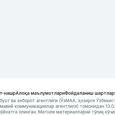
т-нашр
Алоқа маълумотлари
Фойдаланиш шартлар
буот ва ахборот агентлиги (ЎзМАА, ҳозирги Ўзбеки
мавий коммуникациялар агентлиги) томонидан 13.0
ўйхатга олинган. Матнли материалларни тўлиқ кўчи