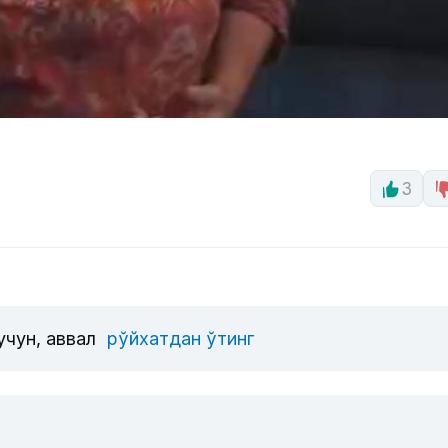
3
учун, аввал
рўйхатдан ўтинг