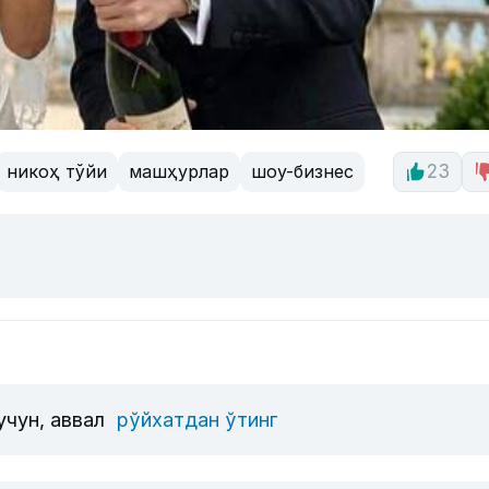
никоҳ тўйи
машҳурлар
шоу-бизнес
23
учун, аввал
рўйхатдан ўтинг