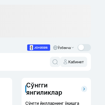
Ўзбекча
Кабинет
Сўнгги
янгиликлар
Сўнгги йилларнинг ўқишга