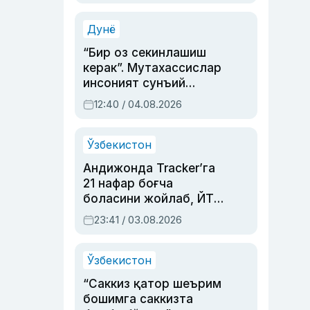
Аҳмедованинг
синовларга тўла ҳаёти
Дунё
“Бир оз секинлашиш
керак”. Мутахассислар
инсоният сунъий
интеллектни бошқара
12:40 / 04.08.2026
олмай қолишидан
хавотир билдирди
Ўзбекистон
Андижонда Tracker’га
21 нафар боғча
боласини жойлаб, ЙТҲ
содир этган аёлга суд
23:41 / 03.08.2026
ҳукми ўқилди
Ўзбекистон
“Саккиз қатор шеърим
бошимга саккизта