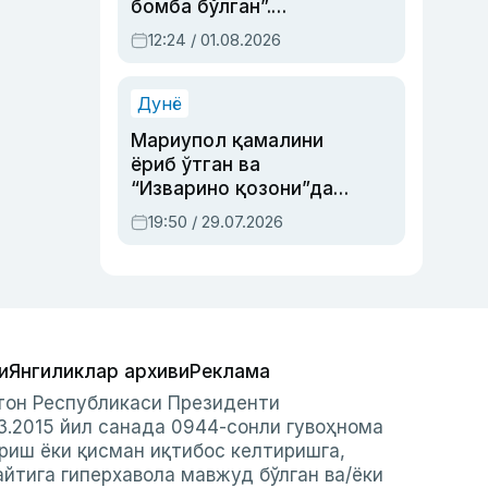
бомба бўлган”.
Абдулла Ориповни
12:24 / 01.08.2026
сиёсий айбловлардан
асраб қолган воқеа
Дунё
Мариупол қамалини
ёриб ўтган ва
“Изварино қозони”дан
чиққан қаҳрамон —
19:50 / 29.07.2026
Украина армияси бош
қўмондони Драпатий
ҳақида
и
Янгиликлар архиви
Реклама
стон Республикаси Президенти
3.2015 йил санада 0944-сонли гувоҳнома
риш ёки қисман иқтибос келтиришга,
айтига гиперхавола мавжуд бўлган ва/ёки