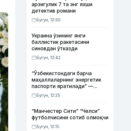
арзигулик 7 та энг яхши
детектив романи
Бугун, 12:50
Украина ўзининг янги
баллистик ракетасини
синовдан ўтказди
Бугун, 12:42
“Ўзбекистондаги барча
маҳаллаларнинг энергетик
паспорти яратилади” —
энергетика вазири
Бугун, 12:25
“Манчестер Сити” “Челси”
футболчисини сотиб олмоқчи
Бугун, 12:15