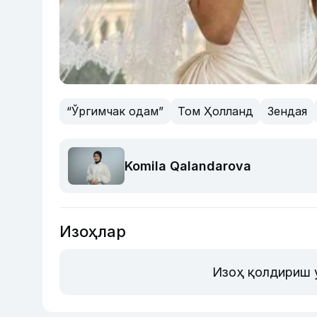
“Ўргимчак одам”
Том Ҳолланд
Зендая
Komila Qalandarova
Изоҳлар
Изоҳ қолдириш 