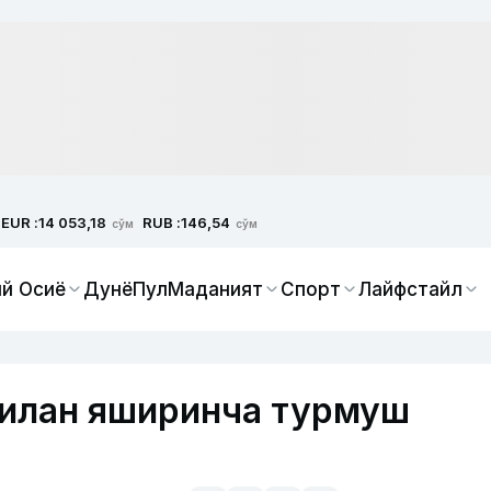
EUR :
RUB :
14 053,18
146,54
сўм
сўм
й Осиё
Дунё
Пул
Маданият
Спорт
Лайфстайл
билан яширинча турмуш
и