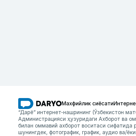
Махфийлик сиёсати
Интерне
“Дарё” интернет-нашрининг (Ўзбекистон мат
Администрацияси ҳузуридаги Ахборот ва ом
билан оммавий ахборот воситаси сифатида р
шунингдек, фотографик, график, аудио ва/ёк