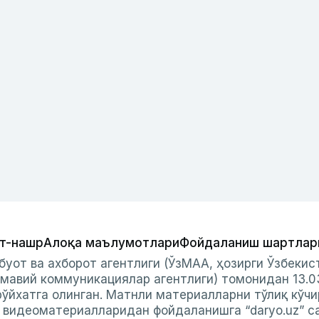
т-нашр
Алоқа маълумотлари
Фойдаланиш шартлар
буот ва ахборот агентлиги (ЎзМАА, ҳозирги Ўзбеки
мавий коммуникациялар агентлиги) томонидан 13.0
ўйхатга олинган. Матнли материалларни тўлиқ кўчи
и видеоматериалларидан фойдаланишга “daryo.uz” с