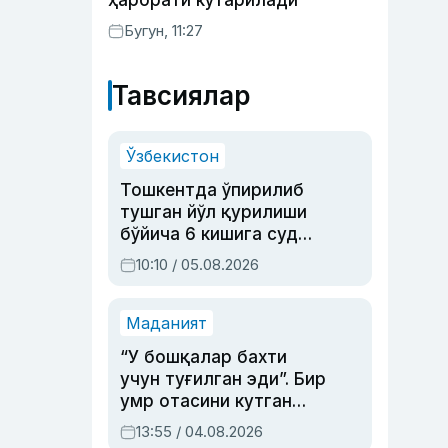
ҳарорати кўтарилади
Бугун, 11:27
Тавсиялар
Ўзбекистон
Тошкентда ўпирилиб
тушган йўл қурилиши
бўйича 6 кишига суд
ҳукми ўқилди
10:10 / 05.08.2026
Маданият
“У бошқалар бахти
учун туғилган эди”. Бир
умр отасини кутган
актриса ва дубльяж
13:55 / 04.08.2026
устаси Римма