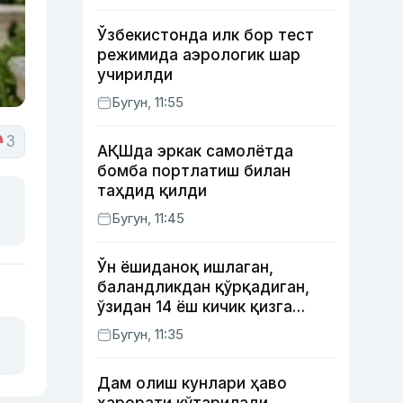
Ўзбекистонда илк бор тест
режимида аэрологик шар
учирилди
Бугун, 11:55
3
АҚШда эркак самолётда
бомба портлатиш билан
таҳдид қилди
Бугун, 11:45
Ўн ёшиданоқ ишлаган,
баландликдан қўрқадиган,
ўзидан 14 ёш кичик қизга
уйланган Ёрқинхўжа Умаров
Бугун, 11:35
34 ёшда
Дам олиш кунлари ҳаво