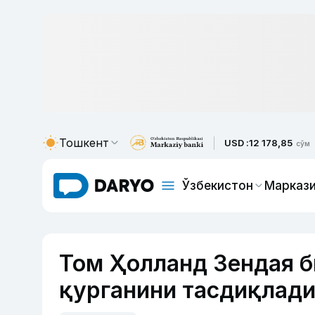
Тошкент
USD :
12 178,85
сўм
Ўзбекистон
Маркази
Том Ҳолланд Зендая 
қурганини тасдиқлад