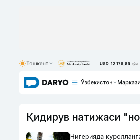
Тошкент
USD :
12 178,85
сўм
Ўзбекистон
Маркази
Қидирув натижаси "но
Нигерияда қуролланга