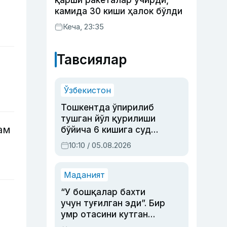
қарши ракеталар учирди,
камида 30 киши ҳалок бўлди
Кеча, 23:35
Тавсиялар
Ўзбекистон
Тошкентда ўпирилиб
тушган йўл қурилиши
ам
бўйича 6 кишига суд
ҳукми ўқилди
10:10 / 05.08.2026
Маданият
“У бошқалар бахти
учун туғилган эди”. Бир
умр отасини кутган
актриса ва дубльяж