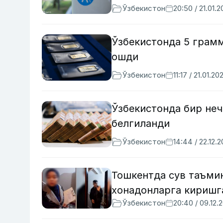
Ўзбекистон
20:50 / 21.01.
Ўзбекистонда 5 грамм
ошди
Ўзбекистон
11:17 / 21.01.20
Ўзбекистонда бир не
белгиланди
Ўзбекистон
14:44 / 22.12.
Тошкентда сув таъми
хонадонларга киришг
Ўзбекистон
20:40 / 09.12.