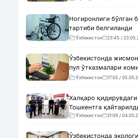
Ногиронлиги бўлган 
тартиби белгиланди
Ўзбекистон
23:45 / 23.05
Ўзбекистонда жисмон
пул ўтказмалари ком
Ўзбекистон
17:55 / 05.05.
Халқаро қидирувдаги 
Тошкентга қайтарилд
Ўзбекистон
21:09 / 04.05.
Ўзбекистонда эколог