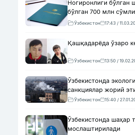
Ногиронлиги бўлган 
бўлган 700 млн сўмл
Ўзбекистон
17:43 / 11.03.2
Қашқадарёда ўзаро к
Ўзбекистон
13:50 / 19.02.
Ўзбекистонда эколог
санкциялар жорий э
Ўзбекистон
15:40 / 27.01.
Ўзбекистонда шаҳар 
мослаштирилади