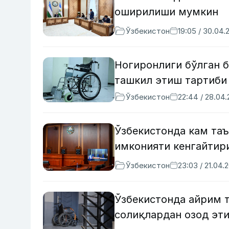
оширилиши мумкин
Ўзбекистон
19:05 / 30.04.
Ногиронлиги бўлган б
ташкил этиш тартиби
Ўзбекистон
22:44 / 28.04
Ўзбекистонда кам та
имконияти кенгайтир
Ўзбекистон
23:03 / 21.04.
Ўзбекистонда айрим 
солиқлардан озод эт