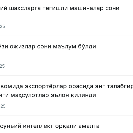
ий шахсларга тегишли машиналар сони
025
ўзи ожизлар сони маълум бўлди
025
авомида экспортёрлар орасида энг талабги
иги маҳсулотлар эълон қилинди
025
сунъий интеллект орқали амалга