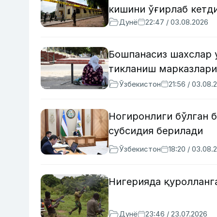
кишини ўғирлаб кетд
Дунё
22:47 / 03.08.2026
Бошпанасиз шахслар 
тикланиш марказлари
Ўзбекистон
21:56 / 03.08.
Ногиронлиги бўлган б
субсидия берилади
Ўзбекистон
18:20 / 03.08.
Нигерияда қуролланг
Дунё
23:46 / 23.07.2026