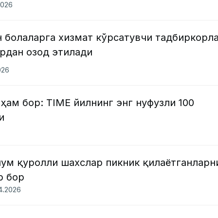
2026
н болаларга хизмат кўрсатувчи тадбиркорл
рдан озод этилади
026
 ҳам бор: TIME йилнинг энг нуфузли 100
и
ум қуролли шахслар пикник қилаётганларн
р бор
04.2026