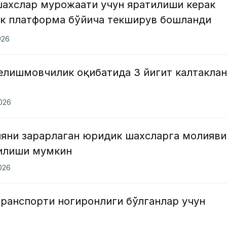
шахслар мурожаати учун яратилиши керак
ик платформа бўйича текширув бошланди
026
елишмовчилик оқибатида 3 йигит калтакла
2026
ияни зарарлаган юридик шахсларга молияви
тилиши мумкин
2026
транспорти ногиронлиги бўлганлар учун