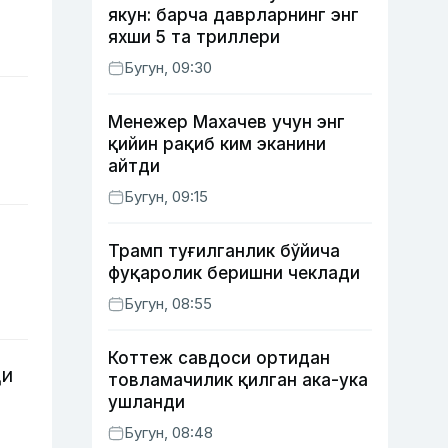
якун: барча даврларнинг энг
яхши 5 та триллери
Бугун, 09:30
Менежер Махачев учун энг
қийин рақиб ким эканини
айтди
Бугун, 09:15
Трамп туғилганлик бўйича
фуқаролик беришни чеклади
Бугун, 08:55
Коттеж савдоси ортидан
ди
товламачилик қилган ака-ука
ушланди
Бугун, 08:48