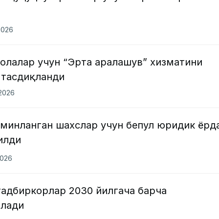
2026
олалар учун “Эрта аралашув” хизматини
 тасдиқланди
.2026
ъминланган шахслар учун бепул юридик ёрд
илди
2026
тадбиркорлар 2030 йилгача барча
илади