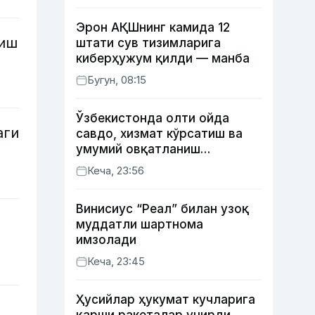
Эрон АҚШнинг камида 12
лиш
штати сув тизимларига
киберҳужум қилди — манба
Бугун, 08:15
Ўзбекистонда олти ойда
аги
савдо, хизмат кўрсатиш ва
умумий овқатланиш
корхоналари қанча солиқ
Кеча, 23:56
тўлагани очиқланди
Винисиус “Реал” билан узоқ
муддатли шартнома
имзолади
Кеча, 23:45
Ҳусийлар ҳукумат кучларига