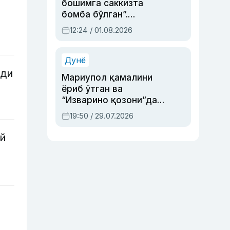
бошимга саккизта
бомба бўлган”.
Абдулла Ориповни
12:24 / 01.08.2026
сиёсий айбловлардан
асраб қолган воқеа
Дунё
нди
Мариупол қамалини
ёриб ўтган ва
“Изварино қозони”дан
чиққан қаҳрамон —
19:50 / 29.07.2026
Украина армияси бош
қўмондони Драпатий
й
ҳақида