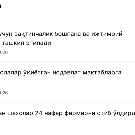
и
учун вақтинчалик бошпана ва ижтимоий
 ташкил этилади
2026
олалар ўқиётган нодавлат мактабларга
2026
ан шахслар 24 нафар фермерни отиб ўлдир