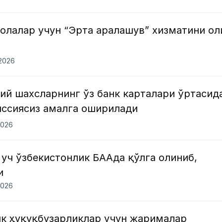
болалар учун “Эрта аралашув” хизматини о
.2026
ий шахсларнинг ўз банк карталари ўртасид
иссиясиз амалга оширилади
2026
уч ўзбекистонлик БААда қўлга олиниб,
и
2026
ик ҳуқуқбузарликлар учун жарималар