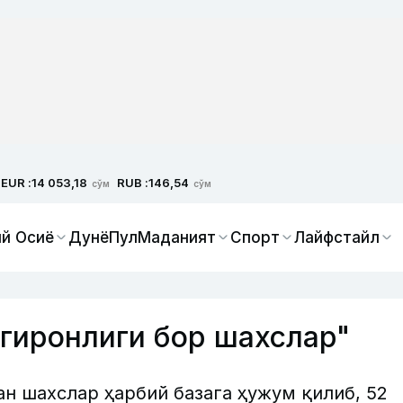
EUR :
RUB :
14 053,18
146,54
сўм
сўм
й Осиё
Дунё
Пул
Маданият
Спорт
Лайфстайл
гиронлиги бор шахслар"
н шахслар ҳарбий базага ҳужум қилиб, 52