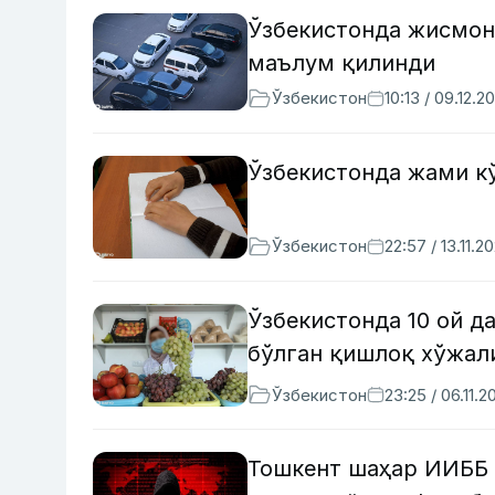
Ўзбекистонда жисмон
маълум қилинди
Ўзбекистон
10:13 / 09.12.2
Ўзбекистонда жами к
Ўзбекистон
22:57 / 13.11.2
Ўзбекистонда 10 ой д
бўлган қишлоқ хўжал
Ўзбекистон
23:25 / 06.11.2
Тошкент шаҳар ИИББ 