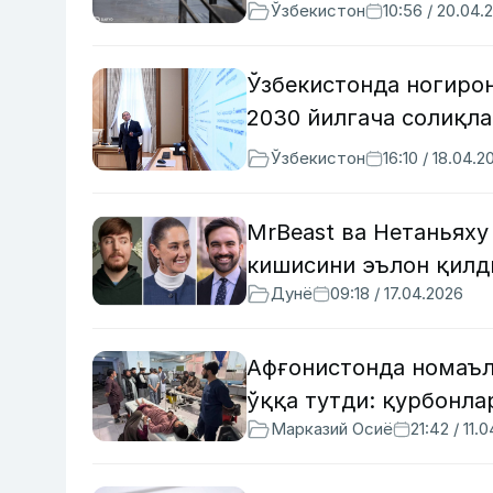
Ўзбекистон
10:56 / 20.04.
Ўзбекистонда ногиро
2030 йилгача солиқла
Ўзбекистон
16:10 / 18.04.2
MrBeast ва Нетаньяху
кишисини эълон қилд
Дунё
09:18 / 17.04.2026
Афғонистонда номаъл
ўққа тутди: қурбонла
Марказий Осиё
21:42 / 11.