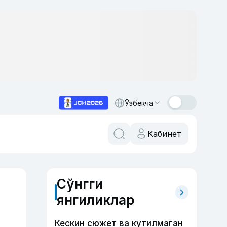
Ўзбекча
Кабинет
Сўнгги
янгиликлар
Кескин сюжет ва кутилмаган