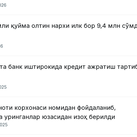
2026
ли қуйма олтин нархи илк бор 9,4 млн сўм
26
чта банк иштирокида кредит ажратиш тарти
2025
ноти корхонаси номидан фойдаланиб,
а уринганлар юзасидан изоҳ берилди
2025