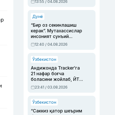
13:55 / 04.08.2026
устаси Римма
Аҳмедованинг
синовларга тўла ҳаёти
Дунё
ар
“Бир оз секинлашиш
керак”. Мутахассислар
инсоният сунъий
интеллектни бошқара
12:40 / 04.08.2026
олмай қолишидан
хавотир билдирди
Ўзбекистон
Андижонда Tracker’га
21 нафар боғча
боласини жойлаб, ЙТҲ
содир этган аёлга суд
и
23:41 / 03.08.2026
ҳукми ўқилди
Ўзбекистон
“Саккиз қатор шеърим