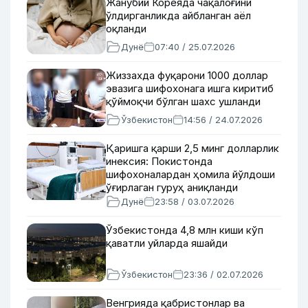
Жанубий Кореяда чақалоғини
ўлдирганликда айбланган аёл
оқланди
Дунё
07:40 / 25.07.2026
Жиззахда фуқарони 1000 доллар
эвазига шифохонага ишга киритиб
қўймоқчи бўлган шахс ушланди
Ўзбекистон
14:56 / 24.07.2026
Қаришга қарши 2,5 минг долларлик
инексия: Покистонда
шифохоналардан ҳомила йўлдоши
ўғирлаган гуруҳ аниқланди
Дунё
23:58 / 03.07.2026
Ўзбекистонда 4,8 млн киши кўп
қаватли уйларда яшайди
Ўзбекистон
23:36 / 02.07.2026
Венгрияда қабристонлар ва