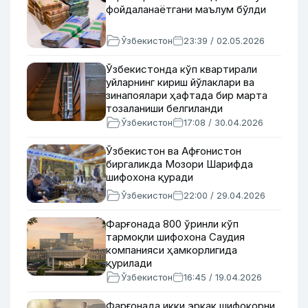
фойдаланаётгани маълум бўлди
Ўзбекистон
23:39 / 02.05.2026
Ўзбекистонда кўп квартирали
уйларнинг кириш йўлаклари ва
зинапоялари ҳафтада бир марта
тозаланиши белгиланди
Ўзбекистон
17:08 / 30.04.2026
Ўзбекистон ва Афғонистон
биргаликда Мозори Шарифда
шифохона қуради
Ўзбекистон
22:00 / 29.04.2026
Фарғонада 800 ўринли кўп
тармоқли шифохона Саудия
компанияси ҳамкорлигида
қурилади
Ўзбекистон
16:45 / 19.04.2026
Фарғонада икки эркак шифокорни