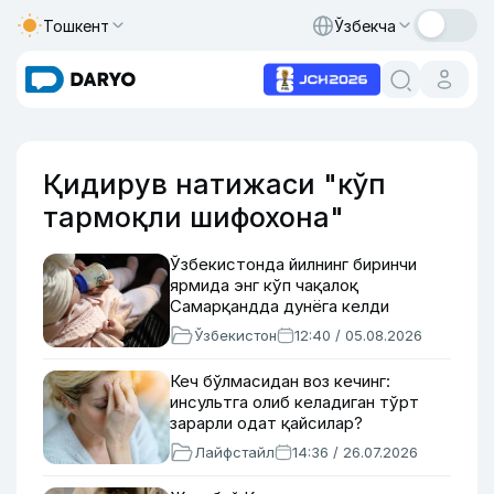
Тошкент
Ўзбекча
Қидирув натижаси "кўп
тармоқли шифохона"
Ўзбекистонда йилнинг биринчи
ярмида энг кўп чақалоқ
Самарқандда дунёга келди
Ўзбекистон
12:40 / 05.08.2026
Кеч бўлмасидан воз кечинг:
инсультга олиб келадиган тўрт
зарарли одат қайсилар?
Лайфстайл
14:36 / 26.07.2026