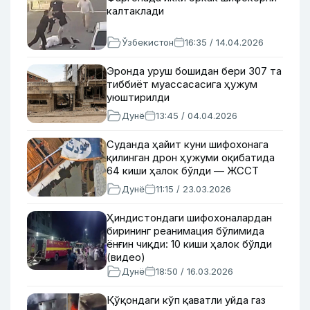
калтаклади
Ўзбекистон
16:35 / 14.04.2026
Эронда уруш бошидан бери 307 та
тиббиёт муассасасига ҳужум
уюштирилди
Дунё
13:45 / 04.04.2026
Суданда ҳайит куни шифохонага
қилинган дрон ҳужуми оқибатида
64 киши ҳалок бўлди — ЖССТ
Дунё
11:15 / 23.03.2026
Ҳиндистондаги шифохоналардан
бирининг реанимация бўлимида
ёнғин чиқди: 10 киши ҳалок бўлди
(видео)
Дунё
18:50 / 16.03.2026
Қўқондаги кўп қаватли уйда газ