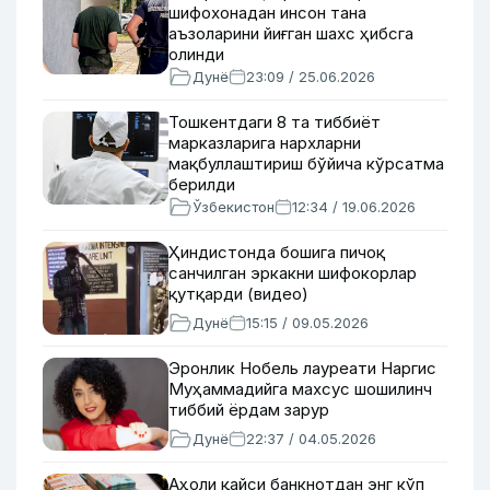
шифохонадан инсон тана
аъзоларини йиғган шахс ҳибсга
олинди
Дунё
23:09 / 25.06.2026
Тошкентдаги 8 та тиббиёт
марказларига нархларни
мақбуллаштириш бўйича кўрсатма
берилди
Ўзбекистон
12:34 / 19.06.2026
Ҳиндистонда бошига пичоқ
санчилган эркакни шифокорлар
қутқарди (видео)
Дунё
15:15 / 09.05.2026
Эронлик Нобель лауреати Наргис
Муҳаммадийга махсус шошилинч
тиббий ёрдам зарур
Дунё
22:37 / 04.05.2026
Аҳоли қайси банкнотдан энг кўп