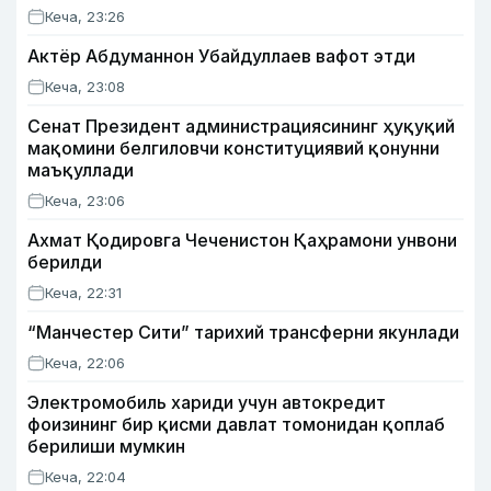
Кеча, 23:26
Актёр Абду­маннон Убайдуллаев вафот этди
Кеча, 23:08
Сенат Президент администрациясининг ҳуқуқий
мақомини белгиловчи конституциявий қонунни
маъқуллади
Кеча, 23:06
Ахмат Қодировга Чеченистон Қаҳрамони унвони
берилди
Кеча, 22:31
“Манчестер Сити” тарихий трансферни якунлади
Кеча, 22:06
Электромобиль хариди учун автокредит
фоизининг бир қисми давлат томонидан қоплаб
берилиши мумкин
Кеча, 22:04