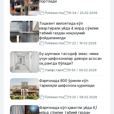
портлади
Ўзбекистон
15:34 / 25.02.2026
Тошкент вилоятида кўп
квартирали уйда 4 млрд сўмлик
табиий газдан ноқонуний
фойдаланилди
Ўзбекистон
17:22 / 16.02.2026
Бу шунчаки тасодиф эмас: нима
учун шифохоналар девори асосан
оқ рангда бўлади?
Лайфстайл
15:50 / 09.02.2026
Фарғонада 800 ўринли кўп
тармоқли шифохона қурилади
Ўзбекистон
13:20 / 08.02.2026
Фарғонада кўп қаватли уйда 6,1
млрд сўмлик табиий газдан