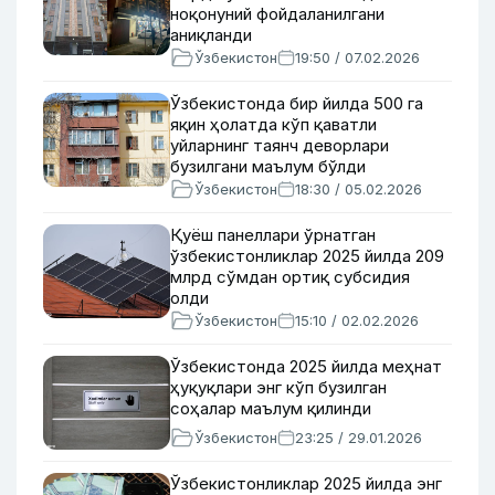
ноқонуний фойдаланилгани
аниқланди
Ўзбекистон
19:50 / 07.02.2026
Ўзбекистонда бир йилда 500 га
яқин ҳолатда кўп қаватли
уйларнинг таянч деворлари
бузилгани маълум бўлди
Ўзбекистон
18:30 / 05.02.2026
Қуёш панеллари ўрнатган
ўзбекистонликлар 2025 йилда 209
млрд сўмдан ортиқ субсидия
олди
Ўзбекистон
15:10 / 02.02.2026
Ўзбекистонда 2025 йилда меҳнат
ҳуқуқлари энг кўп бузилган
соҳалар маълум қилинди
Ўзбекистон
23:25 / 29.01.2026
Ўзбекистонликлар 2025 йилда энг