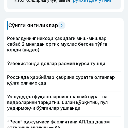
рўйхатдан ўтинг
Изоҳ қолдириш учун, аввал
Сўнгги янгиликлар
Роналдунинг никоҳи ҳақидаги миш-мишлар
сабаб 2 мингдан ортиқ мухлис бегона тўйга
келди (видео)
Ўзбекистонда доллар расмий курси тушди
Россияда ҳарбийлар қабрини суратга олганлар
қўлга олинмоқда
Уч ҳудудда фуқароларнинг шахсий сурат ва
видеоларини тарқатиш билан қўрқитиб, пул
ундирмоқчи бўлганлар ушланди
“Реал” ҳужумчиси фаолиятини АПЛда давом
эттириши мумкин — АS