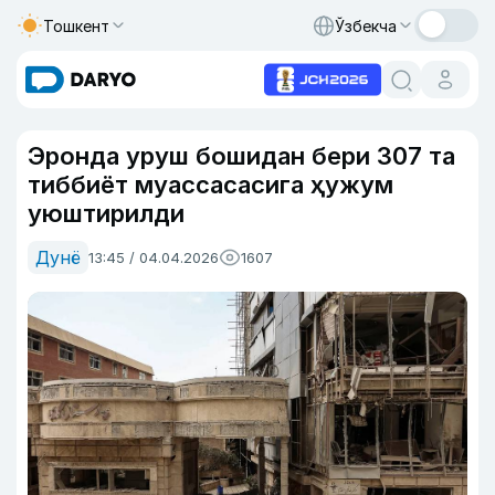
Тошкент
Ўзбекча
Эронда уруш бошидан бери 307 та
тиббиёт муассасасига ҳужум
уюштирилди
Дунё
13:45 / 04.04.2026
1607