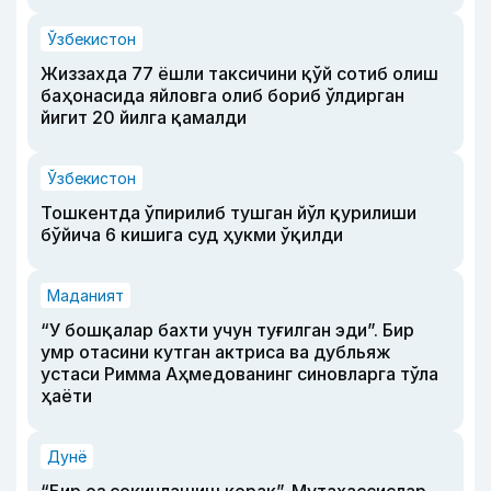
Ўзбекистон
Жиззахда 77 ёшли таксичини қўй сотиб олиш
баҳонасида яйловга олиб бориб ўлдирган
йигит 20 йилга қамалди
Ўзбекистон
Тошкентда ўпирилиб тушган йўл қурилиши
бўйича 6 кишига суд ҳукми ўқилди
Маданият
“У бошқалар бахти учун туғилган эди”. Бир
умр отасини кутган актриса ва дубльяж
устаси Римма Аҳмедованинг синовларга тўла
ҳаёти
Дунё
“Бир оз секинлашиш керак”. Мутахассислар