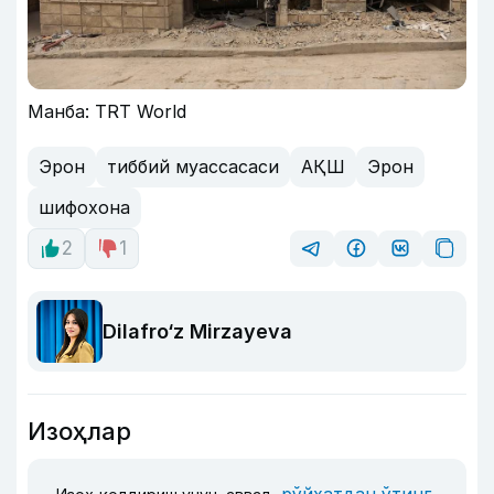
Манба: TRT World
Эрон
тиббий муассасаси
АҚШ
Эрон
шифохона
2
1
Dilafro‘z Mirzayeva
Изоҳлар