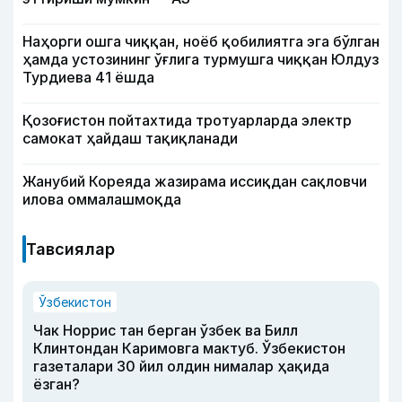
Наҳорги ошга чиққан, ноёб қобилиятга эга бўлган
ҳамда устозининг ўғлига турмушга чиққан Юлдуз
Турдиева 41 ёшда
Қозоғистон пойтахтида тротуарларда электр
самокат ҳайдаш тақиқланади
Жанубий Кореяда жазирама иссиқдан сақловчи
илова оммалашмоқда
Тавсиялар
Ўзбекистон
Чак Норрис тан берган ўзбек ва Билл
Клинтондан Каримовга мактуб. Ўзбекистон
газеталари 30 йил олдин нималар ҳақида
ёзган?