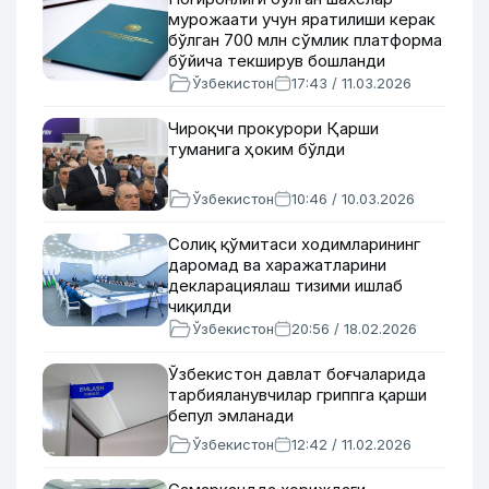
мурожаати учун яратилиши керак
бўлган 700 млн сўмлик платформа
бўйича текширув бошланди
Ўзбекистон
17:43 / 11.03.2026
Чироқчи прокурори Қарши
туманига ҳоким бўлди
Ўзбекистон
10:46 / 10.03.2026
Солиқ қўмитаси ходимларининг
даромад ва харажатларини
декларациялаш тизими ишлаб
чиқилди
Ўзбекистон
20:56 / 18.02.2026
Ўзбекистон давлат боғчаларида
тарбияланувчилар гриппга қарши
бепул эмланади
Ўзбекистон
12:42 / 11.02.2026