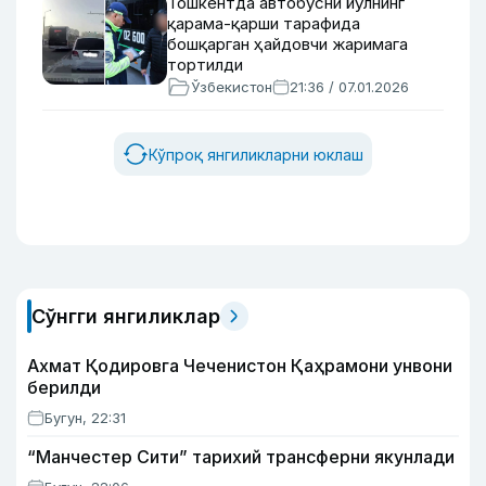
Тошкентда автобусни йўлнинг
қарама-қарши тарафида
бошқарган ҳайдовчи жаримага
тортилди
Ўзбекистон
21:36 / 07.01.2026
Кўпроқ янгиликларни юклаш
Сўнгги янгиликлар
Ахмат Қодировга Чеченистон Қаҳрамони унвони
берилди
Бугун, 22:31
“Манчестер Сити” тарихий трансферни якунлади