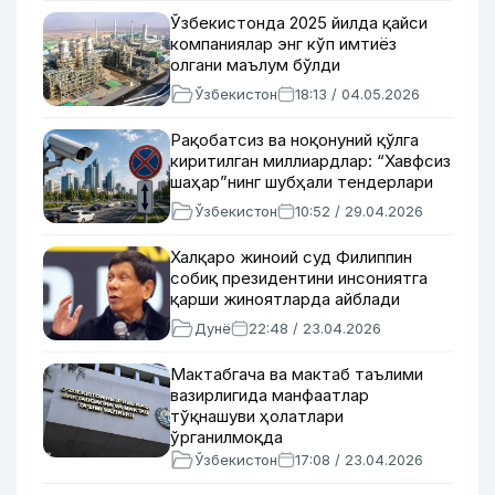
Ўзбекистонда 2025 йилда қайси
компаниялар энг кўп имтиёз
олгани маълум бўлди
Ўзбекистон
18:13 / 04.05.2026
Рақобатсиз ва ноқонуний қўлга
киритилган миллиардлар: “Хавфсиз
шаҳар”нинг шубҳали тендерлари
Ўзбекистон
10:52 / 29.04.2026
Халқаро жиноий суд Филиппин
собиқ президентини инсониятга
қарши жиноятларда айблади
Дунё
22:48 / 23.04.2026
Мактабгача ва мактаб таълими
вазирлигида манфаатлар
тўқнашуви ҳолатлари
ўрганилмоқда
Ўзбекистон
17:08 / 23.04.2026