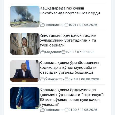
Қашқадарёда газ қуйиш
шохобчасида портлаш юз берди
Ўзбекистон
15:21 / 08.06.2026
Кинотавсия: ҳеч қачон таслим
бўлмасликни ўргатадиган 7 та
турк сериали
Маданият
15:50 / 07.06.2026
Қаршида ҳоким ўринбосарининг
ходимларга қўпол муносабати
юзасидан ўрганиш бошланди
Ўзбекистон
09:48 / 06.06.2026
Қаршида ҳоким ёрдамчиси ва
ҳокимият ўртасидаги “тортишув”:
113 млн сўмлик товон пули қачон
тўланади?
Ўзбекистон
21:00 / 13.05.2026