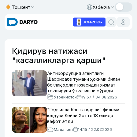
Тошкент
Ўзбекча
Қидирув натижаси
"касалликларга қарши"
Антикоррупция агентлиги
Шаҳрисабз тумани ҳокими билан
боғлиқ ҳолат юзасидан хизмат
текшируви ўтказишни сўради
Ўзбекистон
19:57 / 04.08.2026
“Годзилла Конгга қарши” фильми
юлдузи Кейли Хоттл 18 ёшида
вафот этди
Маданият
14:15 / 22.07.2026