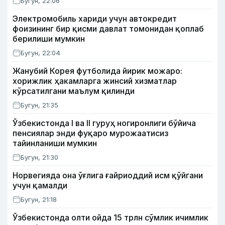
Бугун, 22:06
Электромобиль хариди учун автокредит
фоизининг бир қисми давлат томонидан қоплаб
берилиши мумкин
Бугун, 22:04
Жанубий Корея футболида йирик можаро:
хорижлик ҳакамларга жинсий хизматлар
кўрсатилгани маълум қилинди
Бугун, 21:35
Ўзбекистонда I ва II гуруҳ ногиронлиги бўйича
пенсиялар энди фуқаро мурожаатисиз
тайинланиши мумкин
Бугун, 21:30
Норвегияда она ўғлига ғайриоддий исм қўйгани
учун қамалди
Бугун, 21:18
Ўзбекистонда олти ойда 15 трлн сўмлик ичимлик