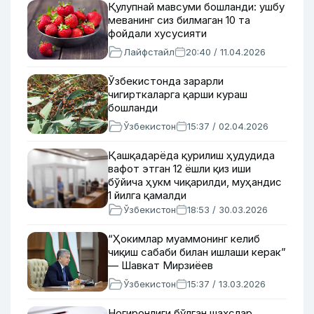
Қулупнай мавсуми бошланди: ушбу
меванинг сиз билмаган 10 та
фойдали хусусияти
Лайфстайл
20:40 / 11.04.2026
Ўзбекистонда зарарли
чигирткаларга қарши кураш
бошланди
Ўзбекистон
15:37 / 02.04.2026
Қашқадарёда қурилиш ҳудудида
вафот этган 12 ёшли қиз иши
бўйича ҳукм чиқарилди, муҳандис
1 йилга қамалди
Ўзбекистон
18:53 / 30.03.2026
“Ҳокимлар муаммонинг келиб
чиқиш сабаби билан ишлаши керак”
— Шавкат Мирзиёев
Ўзбекистон
15:37 / 13.03.2026
Ногиронлиги бўлган шахслар