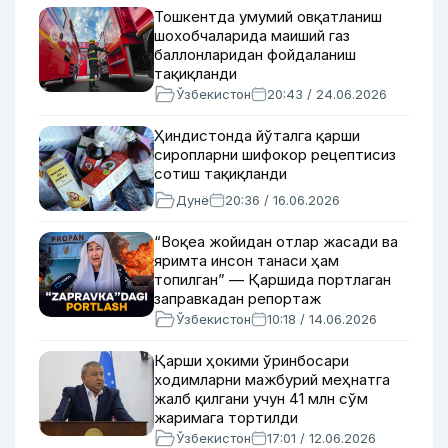
Тошкентда умумий овқатланиш
шохобчаларида маиший газ
баллонларидан фойдаланиш
тақиқланди
Ўзбекистон
20:43 / 24.06.2026
Ҳиндистонда йўталга қарши
сиропларни шифокор рецептисиз
сотиш тақиқланди
Дунё
20:36 / 16.06.2026
“Воқеа жойидан отлар жасади ва
яримта инсон танаси ҳам
топилган” — Қаршида портлаган
заправкадан репортаж
Ўзбекистон
10:18 / 14.06.2026
Қарши ҳокими ўринбосари
ходимларни мажбурий меҳнатга
жалб қилгани учун 41 млн сўм
жаримага тортилди
Ўзбекистон
17:01 / 12.06.2026