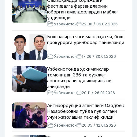
Самарқандда хориждаги
фестивалга фарзандларини
юборган амалдорлардан маблағ
ундирилди
Ўзбекистон
22:30 / 06.02.2026
Бош вазирга янги маслаҳатчи, бош
прокурорга ўринбосар тайинланди
Ўзбекистон
17:26 / 30.01.2026
Ўзбекистонда ҳокимликлар
томонидан 386 та ҳужжат
асоссиз равишда яширилгани
аниқланди
Ўзбекистон
20:11 / 26.01.2026
Антикоррупция агентлиги Озодбек
Назарбековни тўйда пул олгани
учун жазолашни таклиф қилди
Ўзбекистон
20:35 / 12.01.2026