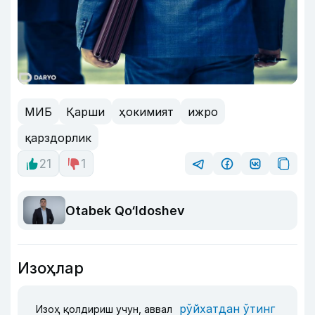
МИБ
Қарши
ҳокимият
ижро
қарздорлик
21
1
Otabek Qo‘ldoshev
Изоҳлар
рўйхатдан ўтинг
Изоҳ қолдириш учун, аввал