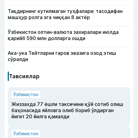
Тақдирнинг кутилмаган туҳфалари: тасодифан
машҳур ролга эга чиққан 8 актёр
Ўзбекистон олтин-валюта захиралари июлда
қарийб 590 млн долларга ошди
Ака-ука Тейтларни гаров эвазига озод этиш
сўралди
Тавсиялар
Ўзбекистон
Жиззахда 77 ёшли таксичини қўй сотиб олиш
баҳонасида яйловга олиб бориб ўлдирган
йигит 20 йилга қамалди
Ўзбекистон