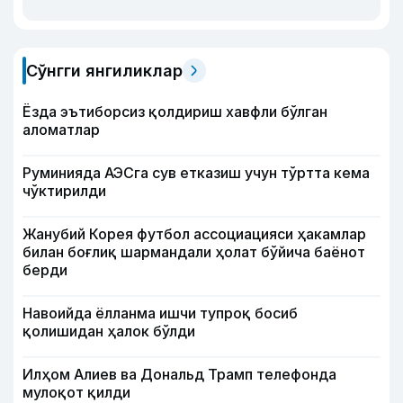
Сўнгги янгиликлар
Ёзда эътиборсиз қолдириш хавфли бўлган
аломатлар
Руминияда АЭСга сув етказиш учун тўртта кема
чўктирилди
Жанубий Корея футбол ассоциацияси ҳакамлар
билан боғлиқ шармандали ҳолат бўйича баёнот
берди
Навоийда ёлланма ишчи тупроқ босиб
қолишидан ҳалок бўлди
Илҳом Алиев ва Дональд Трамп телефонда
мулоқот қилди