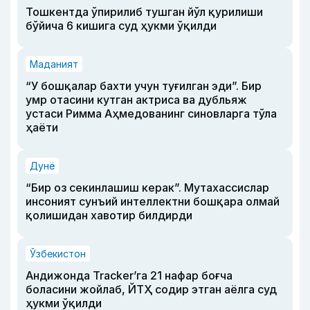
Тошкентда ўпирилиб тушган йўл қурилиши
бўйича 6 кишига суд ҳукми ўқилди
Маданият
“У бошқалар бахти учун туғилган эди”. Бир
умр отасини кутган актриса ва дубльяж
устаси Римма Аҳмедованинг синовларга тўла
ҳаёти
Дунё
“Бир оз секинлашиш керак”. Мутахассислар
инсоният сунъий интеллектни бошқара олмай
қолишидан хавотир билдирди
Ўзбекистон
Андижонда Tracker’га 21 нафар боғча
боласини жойлаб, ЙТҲ содир этган аёлга суд
ҳукми ўқилди