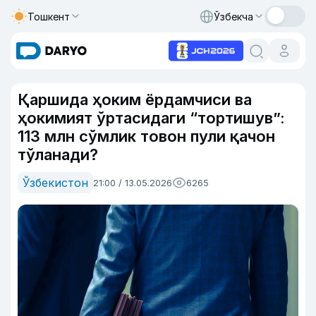
Тошкент
Ўзбекча
Қаршида ҳоким ёрдамчиси ва
ҳокимият ўртасидаги “тортишув”:
113 млн сўмлик товон пули қачон
тўланади?
Ўзбекистон
21:00 / 13.05.2026
6265