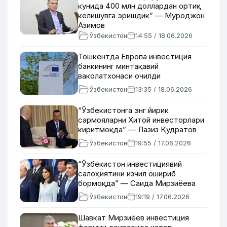
кунида 400 млн доллардан ортиқ
келишувга эришдик” — Муроджон
Азимов
Ўзбекистон
14:55 / 18.06.2026
Тошкентда Европа инвестиция
банкининг минтақавий
ваколатхонаси очилди
Ўзбекистон
13:35 / 18.06.2026
“Ўзбекистонга энг йирик
сармояларни Хитой инвесторлари
киритмоқда” — Лазиз Қудратов
Ўзбекистон
19:55 / 17.06.2026
“Ўзбекистон инвестициявий
салоҳиятини изчил ошириб
бормоқда” — Саида Мирзиёева
Ўзбекистон
19:19 / 17.06.2026
Шавкат Мирзиёев инвестиция