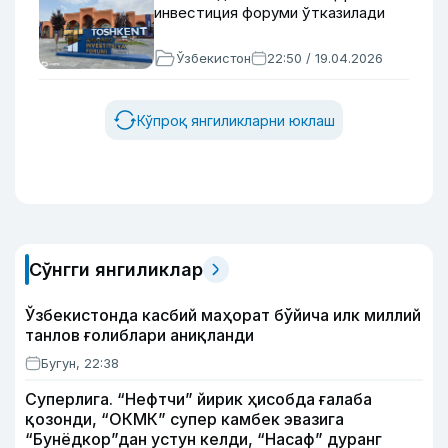
инвестиция форуми ўтказилади
Ўзбекистон
22:50 / 19.04.2026
Кўпроқ янгиликларни юклаш
Сўнгги янгиликлар
Ўзбекистонда касбий маҳорат бўйича илк миллий
танлов ғолиблари аниқланди
Бугун, 22:38
Суперлига. “Нефтчи” йирик ҳисобда ғалаба
қозонди, “ОКМК” супер камбек эвазига
“Бунёдкор”дан устун келди, “Насаф” дуранг