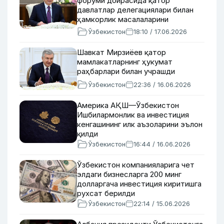
форуми доирасида қатор
давлатлар делегациялари билан
ҳамкорлик масалаларини
муҳокама қилди
Ўзбекистон
18:10 / 17.06.2026
Шавкат Мирзиёев қатор
мамлакатларнинг ҳукумат
раҳбарлари билан учрашди
Ўзбекистон
22:36 / 16.06.2026
Америка АҚШ—Ўзбекистон
Ишбилармонлик ва инвестиция
кенгашининг илк аъзоларини эълон
қилди
Ўзбекистон
16:44 / 16.06.2026
Ўзбекистон компанияларига чет
элдаги бизнесларга 200 минг
долларгача инвестиция киритишга
рухсат берилди
Ўзбекистон
22:14 / 15.06.2026