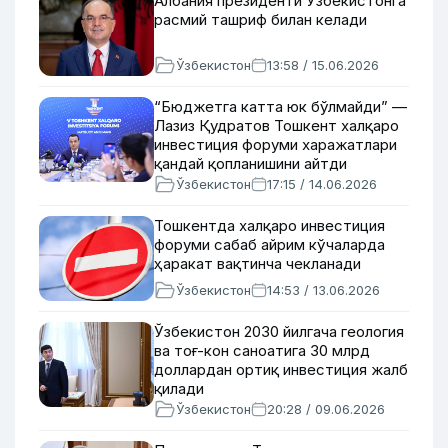
Албания президенти Ўзбекистонга
расмий ташриф билан келади
Ўзбекистон
13:58 / 15.06.2026
“Бюджетга катта юк бўлмайди” —
Лазиз Қудратов Тошкент халқаро
инвестиция форуми харажатлари
қандай қопланишини айтди
Ўзбекистон
17:15 / 14.06.2026
Тошкентда халқаро инвестиция
форуми сабаб айрим кўчаларда
ҳаракат вақтинча чекланади
Ўзбекистон
14:53 / 13.06.2026
Ўзбекистон 2030 йилгача геология
ва тоғ-кон саноатига 30 млрд
доллардан ортиқ инвестиция жалб
қилади
Ўзбекистон
20:28 / 09.06.2026