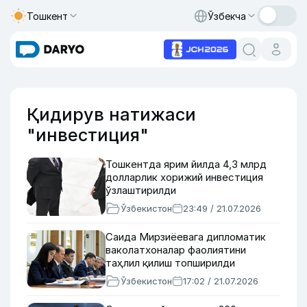
Тошкент
Ўзбекча
Қидирув натижаси
"инвестиция"
Тошкентда ярим йилда 4,3 млрд
долларлик хорижий инвестиция
ўзлаштирилди
Ўзбекистон
23:49 / 21.07.2026
Саида Мирзиёевага дипломатик
ваколатхоналар фаолиятини
таҳлил қилиш топширилди
Ўзбекистон
17:02 / 21.07.2026