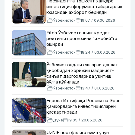
Президентга Тошкент халқаро
инвестиция форумига тайёргарлик
юзасидан ахборот берилди
Ўзбекистон
19:07 / 09.06.2026
Fitch Ўзбекистоннинг кредит
рейтинги прогнозини “ижобий”га
оширди
Ўзбекистон
18:24 / 03.06.2026
Ўзбекистондаги ёшларни давлат
ҳисобидан хорижий маданият-
санъат даргоҳларида ўқитиш
йўлга қўйилади
Ўзбекистон
13:47 / 01.06.2026
Европа Иттифоқи Россия ва Эрон
ҳамкорларига инвестицияларни
қисқартиради
Дунё
19:05 / 20.05.2026
UzNIF портфелига нима учун