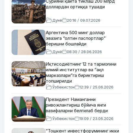
Сурияни қайта тиклаш 200 млрд
доллардан ортиққа тушади
Дунё
20:16 / 09.07.2026
Аргентина 500 минг доллар
эвазига “олтин паспортлар”
беришни бошлайди
Дунё
08:30 / 28.06.2026
Иқтисодиётнинг 12 та тармоғини
илмий институтлар ва “ақл
марказлари”га бириктириш
топширилди
Ўзбекистон
12:39 / 25.06.2026
Президент Наманганни
ривожлантириш бўйича янги
вазифаларни белгилаб берди
Ўзбекистон
19:09 / 23.06.2026
“Тошкент инвестфорумининг икки