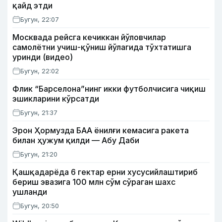
қайд этди
Бугун, 22:07
Москвада рейсга кечиккан йўловчилар
самолётни учиш-қўниш йўлагида тўхтатишга
уринди (видео)
Бугун, 22:02
Флик “Барселона”нинг икки футболчисига чиқиш
эшикларини кўрсатди
Бугун, 21:37
Эрон Ҳормузда БАА ёнилғи кемасига ракета
билан ҳужум қилди — Абу Даби
Бугун, 21:20
Қашқадарёда 6 гектар ерни хусусийлаштириб
бериш эвазига 100 млн сўм сўраган шахс
ушланди
Бугун, 20:50