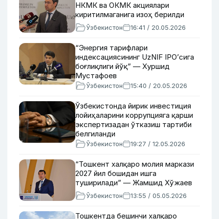
НКМК ва ОКМК акциялари
киритилмаганига изоҳ берилди
Ўзбекистон
16:41 / 20.05.2026
“Энергия тарифлари
индексациясининг UzNIF IPO’сига
боғлиқлиги йўқ” — Хуршид
Мустафоев
Ўзбекистон
15:40 / 20.05.2026
Ўзбекистонда йирик инвестиция
лойиҳаларини коррупцияга қарши
экспертизадан ўтказиш тартиби
белгиланди
Ўзбекистон
19:27 / 12.05.2026
“Тошкент халқаро молия маркази
2027 йил бошидан ишга
туширилади” — Жамшид Хўжаев
Ўзбекистон
13:55 / 05.05.2026
Тошкентда бешинчи халқаро