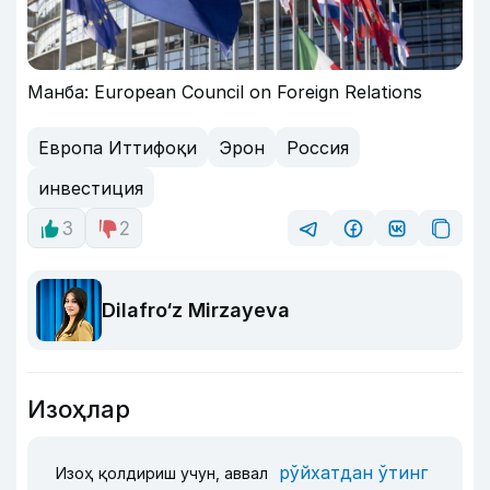
Манба: European Council on Foreign Relations
Европа Иттифоқи
Эрон
Россия
инвестиция
3
2
Dilafro‘z Mirzayeva
Изоҳлар
рўйхатдан ўтинг
Изоҳ қолдириш учун, аввал