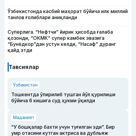
Ўзбекистонда касбий маҳорат бўйича илк миллий
танлов ғолиблари аниқланди
Суперлига. “Нефтчи” йирик ҳисобда ғалаба
қозонди, “ОКМК” супер камбек эвазига
“Бунёдкор”дан устун келди, “Насаф” дуранг
қайд этди
Тавсиялар
Ўзбекистон
Тошкентда ўпирилиб тушган йўл қурилиши
бўйича 6 кишига суд ҳукми ўқилди
Маданият
“У бошқалар бахти учун туғилган эди”. Бир
умр отасини кутган актриса ва дубльяж