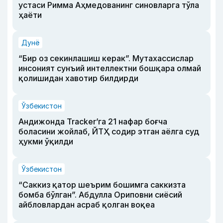
устаси Римма Аҳмедованинг синовларга тўла
ҳаёти
Дунё
“Бир оз секинлашиш керак”. Мутахассислар
инсоният сунъий интеллектни бошқара олмай
қолишидан хавотир билдирди
Ўзбекистон
Андижонда Tracker’га 21 нафар боғча
боласини жойлаб, ЙТҲ содир этган аёлга суд
ҳукми ўқилди
Ўзбекистон
“Саккиз қатор шеърим бошимга саккизта
бомба бўлган”. Абдулла Ориповни сиёсий
айбловлардан асраб қолган воқеа