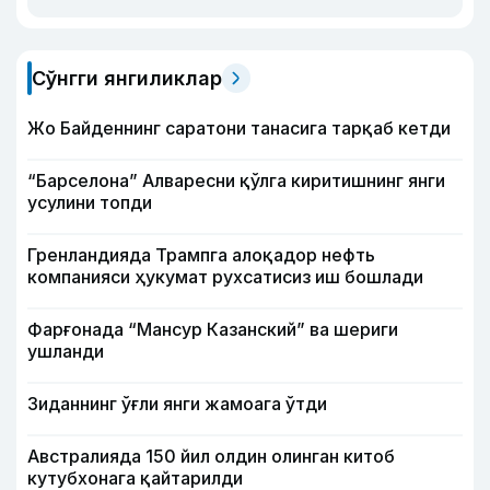
Сўнгги янгиликлар
Жо Байденнинг саратони танасига тарқаб кетди
“Барселона” Алваресни қўлга киритишнинг янги
усулини топди
Гренландияда Трампга алоқадор нефть
компанияси ҳукумат рухсатисиз иш бошлади
Фарғонада “Мансур Казанский” ва шериги
ушланди
Зиданнинг ўғли янги жамоага ўтди
Австралияда 150 йил олдин олинган китоб
кутубхонага қайтарилди