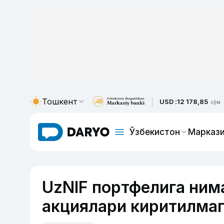
Тошкент
USD :
12 178,85
сўм
Ўзбекистон
Маркази
UzNIF портфелига ни
акциялари киритилмаг