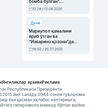
бомба бўлган”.
Абдулла Ориповни
12:24 / 01.08.2026
сиёсий айбловлардан
асраб қолган воқеа
Дунё
Мариупол қамалини
ёриб ўтган ва
“Изварино қозони”дан
чиққан қаҳрамон —
19:50 / 29.07.2026
Украина армияси бош
қўмондони Драпатий
ҳақида
и
Янгиликлар архиви
Реклама
стон Республикаси Президенти
3.2015 йил санада 0944-сонли гувоҳнома
риш ёки қисман иқтибос келтиришга,
айтига гиперхавола мавжуд бўлган ва/ёки