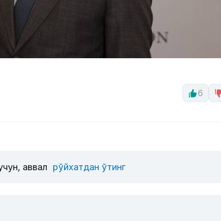
6
учун, аввал
рўйхатдан ўтинг