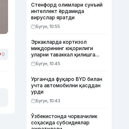
Стенфорд олимлари сунъий
интеллект ёрдамида
вируслар яратди
Бугун, 10:55
Эркакларда кортизол
миқдорининг юқорилиги
0
уларни таваккал қилишга
ундайди — янги тадқиқот
Бугун, 10:45
Урганчда фуқаро BYD билан
учта автомобилни қасддан
урди
Бугун, 10:43
Ўзбекистонда чорвачилик
соҳасида субсидиялар