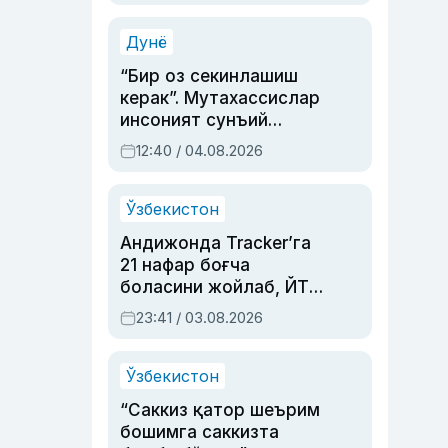
Аҳмедованинг
синовларга тўла ҳаёти
Дунё
“Бир оз секинлашиш
керак”. Мутахассислар
инсоният сунъий
интеллектни бошқара
12:40 / 04.08.2026
олмай қолишидан
хавотир билдирди
Ўзбекистон
Андижонда Tracker’га
21 нафар боғча
боласини жойлаб, ЙТҲ
содир этган аёлга суд
23:41 / 03.08.2026
ҳукми ўқилди
Ўзбекистон
“Саккиз қатор шеърим
бошимга саккизта