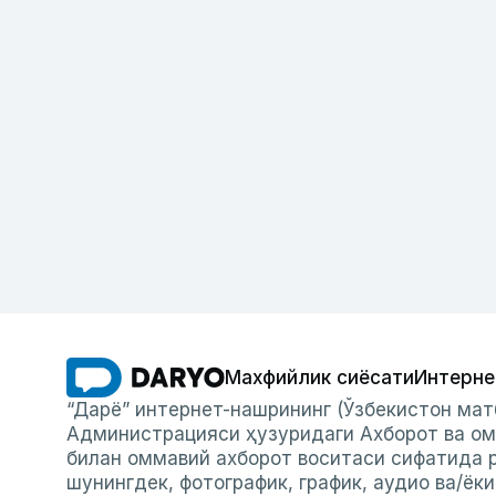
Махфийлик сиёсати
Интерне
“Дарё” интернет-нашрининг (Ўзбекистон мат
Администрацияси ҳузуридаги Ахборот ва ом
билан оммавий ахборот воситаси сифатида р
шунингдек, фотографик, график, аудио ва/ёк