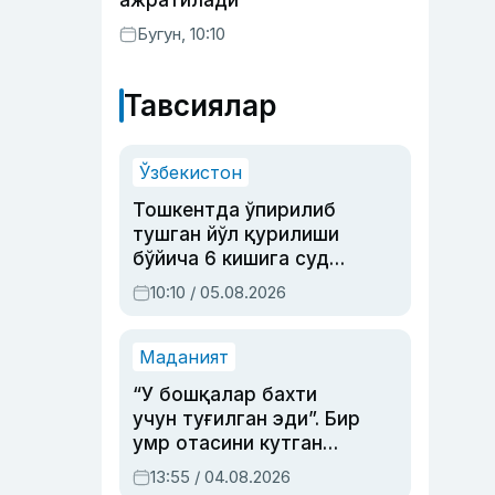
ажратилади
Бугун, 10:10
Тавсиялар
Ўзбекистон
Тошкентда ўпирилиб
тушган йўл қурилиши
бўйича 6 кишига суд
ҳукми ўқилди
10:10 / 05.08.2026
Маданият
“У бошқалар бахти
учун туғилган эди”. Бир
умр отасини кутган
актриса ва дубльяж
13:55 / 04.08.2026
устаси Римма