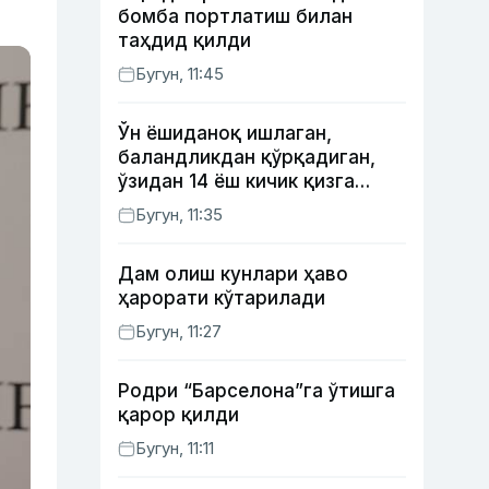
бомба портлатиш билан
таҳдид қилди
Бугун, 11:45
Ўн ёшиданоқ ишлаган,
баландликдан қўрқадиган,
ўзидан 14 ёш кичик қизга
уйланган Ёрқинхўжа Умаров
Бугун, 11:35
34 ёшда
Дам олиш кунлари ҳаво
ҳарорати кўтарилади
Бугун, 11:27
Родри “Барселона”га ўтишга
қарор қилди
Бугун, 11:11