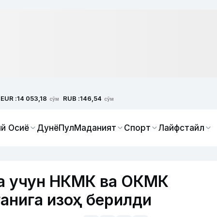
EUR :
RUB :
14 053,18
146,54
сўм
сўм
й Осиё
Дунё
Пул
Маданият
Спорт
Лайфстайл
ма учун НКМК ва ОКМК
анига изоҳ берилди