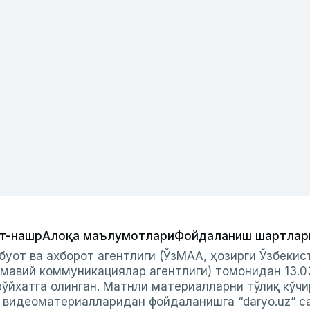
т-нашр
Алоқа маълумотлари
Фойдаланиш шартлар
буот ва ахборот агентлиги (ЎзМАА, ҳозирги Ўзбеки
мавий коммуникациялар агентлиги) томонидан 13.0
ўйхатга олинган. Матнли материалларни тўлиқ кўчи
и видеоматериалларидан фойдаланишга “daryo.uz” с