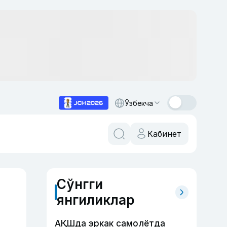
Ўзбекча
Кабинет
Сўнгги
янгиликлар
АҚШда эркак самолётда