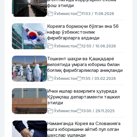
фош этилди
Ўзбекистон
11:03 / 11.06.2026
Кореяга бормоқчи бўлган яна 56
нафар ўзбекистонлик
фирибгарларга алданди
Ўзбекистон
12:55 / 10.06.2026
Тошкент шаҳри ва Қашқадарё
вилоятида умрага юбориш билан
боғлиқ фирибгарликлар аниқланди
Ўзбекистон
11:55 / 05.02.2026
Ички ишлар вазирлиги ҳузурида
Қўриқлаш департаменти ташкил
этилди
Ўзбекистон
13:00 / 29.11.2025
Наманганда Корея ва Словакияга
ишга юборишини айтиб пул олган
шахслар ушланди