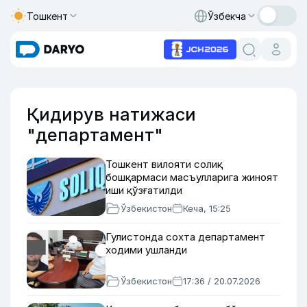
Тошкент
Ўзбекча
Қидирув натижаси
"департамент"
Тошкент вилояти солиқ
бошқармаси масъулларига жиноят
иши қўзғатилди
Ўзбекистон
Кеча, 15:25
Гулистонда сохта департамент
ходими ушланди
Ўзбекистон
17:36 / 20.07.2026