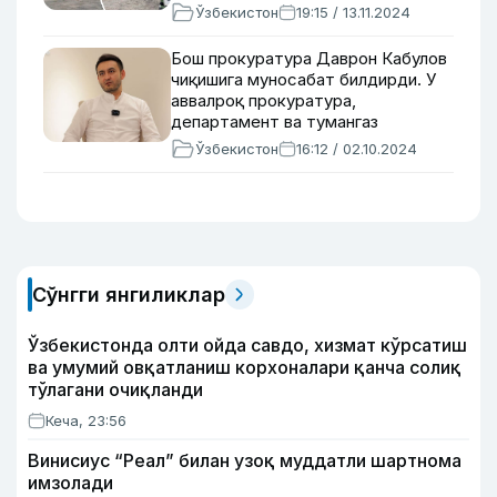
Ўзбекистон
19:15 / 13.11.2024
Бош прокуратура Даврон Кабулов
чиқишига муносабат билдирди. У
аввалроқ прокуратура,
департамент ва тумангаз
филиалидан норозилигини айтганди
Ўзбекистон
16:12 / 02.10.2024
Сўнгги янгиликлар
Ўзбекистонда олти ойда савдо, хизмат кўрсатиш
ва умумий овқатланиш корхоналари қанча солиқ
тўлагани очиқланди
Кеча, 23:56
Винисиус “Реал” билан узоқ муддатли шартнома
имзолади