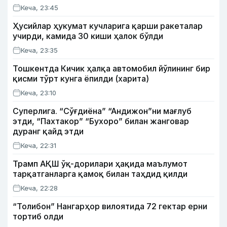
Кеча, 23:45
Ҳусийлар ҳукумат кучларига қарши ракеталар
учирди, камида 30 киши ҳалок бўлди
Кеча, 23:35
Тошкентда Кичик ҳалқа автомобил йўлининг бир
қисми тўрт кунга ёпилди (харита)
Кеча, 23:10
Суперлига. “Сўғдиёна” “Андижон”ни мағлуб
этди, “Пахтакор” “Бухоро” билан жанговар
дуранг қайд этди
Кеча, 22:31
Трамп АҚШ ўқ-дорилари ҳақида маълумот
тарқатганларга қамоқ билан таҳдид қилди
Кеча, 22:28
“Толибон” Нангарҳор вилоятида 72 гектар ерни
тортиб олди