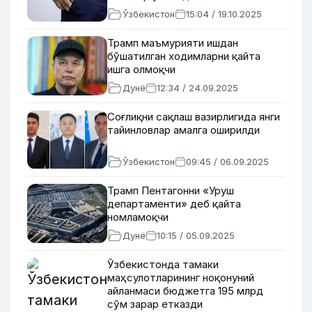
Ўзбекистон
15:04 / 19.10.2025
Трамп маъмурияти ишдан
бўшатилган ходимларни қайта
ишга олмоқчи
Дунё
12:34 / 24.09.2025
Соғлиқни сақлаш вазирлигида янги
тайинловлар амалга оширилди
Ўзбекистон
09:45 / 06.09.2025
Трамп Пентагонни «Уруш
департаменти» деб қайта
номламоқчи
Дунё
10:15 / 05.09.2025
Ўзбекистонда тамаки
маҳсулотларининг ноқонуний
айланмаси бюджетга 195 млрд
сўм зарар етказди