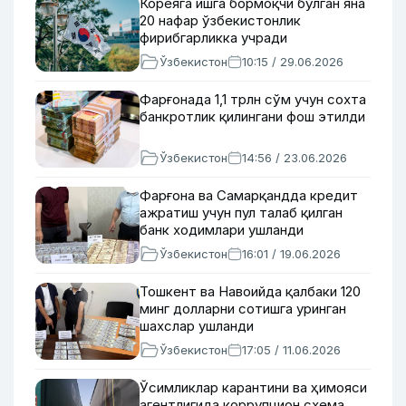
Кореяга ишга бормоқчи бўлган яна
20 нафар ўзбекистонлик
фирибгарликка учради
Ўзбекистон
10:15 / 29.06.2026
Фарғонада 1,1 трлн сўм учун сохта
банкротлик қилингани фош этилди
Ўзбекистон
14:56 / 23.06.2026
Фарғона ва Самарқандда кредит
ажратиш учун пул талаб қилган
банк ходимлари ушланди
Ўзбекистон
16:01 / 19.06.2026
Тошкент ва Навоийда қалбаки 120
минг долларни сотишга уринган
шахслар ушланди
Ўзбекистон
17:05 / 11.06.2026
Ўсимликлар карантини ва ҳимояси
агентлигида коррупцион схема