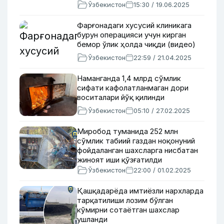
Ўзбекистон
15:30 / 19.06.2025
Фарғонадаги хусусий клиникага
бурун операцияси учун кирган
бемор ўлик ҳолда чиқди (видео)
Ўзбекистон
22:59 / 21.04.2025
Наманганда 1,4 млрд сўмлик
сифати кафолатланмаган дори
воситалари йўқ қилинди
Ўзбекистон
05:10 / 27.02.2025
Миробод туманида 252 млн
сўмлик табиий газдан ноқонуний
фойдаланган шахсларга нисбатан
жиноят иши қўзғатилди
Ўзбекистон
22:00 / 01.02.2025
Қашқадарёда имтиёзли нархларда
тарқатилиши лозим бўлган
кўмирни сотаётган шахслар
ушланди