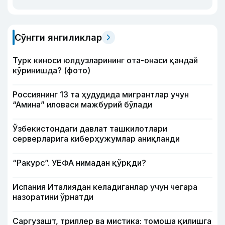
Сўнгги янгиликлар
Турк киноси юлдузларининг ота-онаси қандай
кўринишда? (фото)
Россиянинг 13 та ҳудудида мигрантлар учун
“Амина” иловаси мажбурий бўлади
Ўзбекистондаги давлат ташкилотлари
серверларига киберҳужумлар аниқланди
“Ракурс”. УЕФА нимадан қўрқди?
Испания Италиядан келадиганлар учун чегара
назоратини ўрнатди
Саргузашт, триллер ва мистика: томоша қилишга