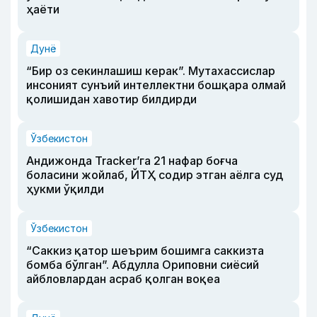
ҳаёти
Дунё
“Бир оз секинлашиш керак”. Мутахассислар
инсоният сунъий интеллектни бошқара олмай
қолишидан хавотир билдирди
Ўзбекистон
Андижонда Tracker’га 21 нафар боғча
боласини жойлаб, ЙТҲ содир этган аёлга суд
ҳукми ўқилди
Ўзбекистон
“Саккиз қатор шеърим бошимга саккизта
бомба бўлган”. Абдулла Ориповни сиёсий
айбловлардан асраб қолган воқеа