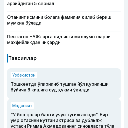
арзийдиган 5 сериал
Отанинг исмини болага фамилия қилиб бериш
мумкин бўлади
Пентагон НУЖларга оид янги маълумотларни
махфийликдан чиқарди
Тавсиялар
Ўзбекистон
Тошкентда ўпирилиб тушган йўл қурилиши
бўйича 6 кишига суд ҳукми ўқилди
Маданият
“У бошқалар бахти учун туғилган эди”. Бир
умр отасини кутган актриса ва дубльяж
устаси Римма Аҳмедованинг синовларга тўла