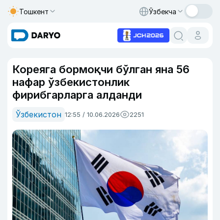
Тошкент
Ўзбекча
Кореяга бормоқчи бўлган яна 56
нафар ўзбекистонлик
фирибгарларга алданди
Ўзбекистон
12:55 / 10.06.2026
2251