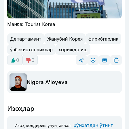
Манба: Tourist Korea
Департамент
Жанубий Корея
фирибгарлик
ўзбекистонликлар
хорижда иш
0
0
Nigora A'loyeva
Изоҳлар
рўйхатдан ўтинг
Изоҳ қолдириш учун, аввал