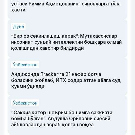
устаси Римма Аҳмедованинг синовларга тўла
ҳаёти
Дунё
“Бир оз секинлашиш керак”. Мутахассислар
инсоният сунъий интеллектни бошқара олмай
қолишидан хавотир билдирди
Ўзбекистон
Андижонда Tracker’га 21 нафар боғча
боласини жойлаб, ЙТҲ содир этган аёлга суд
ҳукми ўқилди
Ўзбекистон
“Саккиз қатор шеърим бошимга саккизта
бомба бўлган”. Абдулла Ориповни сиёсий
айбловлардан асраб қолган воқеа