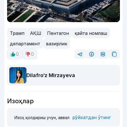
Трамп
AҚШ
Пентагон
қайта номлаш
департамент
вазирлик
0
0
Dilafro‘z Mirzayeva
Изоҳлар
рўйхатдан ўтинг
Изоҳ қолдириш учун, аввал