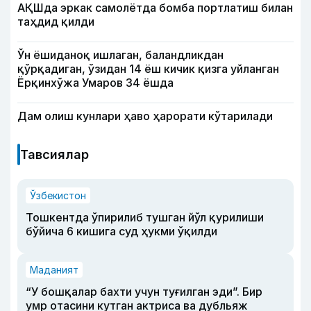
АҚШда эркак самолётда бомба портлатиш билан
таҳдид қилди
Ўн ёшиданоқ ишлаган, баландликдан
қўрқадиган, ўзидан 14 ёш кичик қизга уйланган
Ёрқинхўжа Умаров 34 ёшда
Дам олиш кунлари ҳаво ҳарорати кўтарилади
Тавсиялар
Ўзбекистон
Тошкентда ўпирилиб тушган йўл қурилиши
бўйича 6 кишига суд ҳукми ўқилди
Маданият
“У бошқалар бахти учун туғилган эди”. Бир
умр отасини кутган актриса ва дубльяж