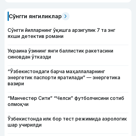
Сўнгги янгиликлар
Сўнгги йилларнинг ўқишга арзигулик 7 та энг
яхши детектив романи
Украина ўзининг янги баллистик ракетасини
синовдан ўтказди
“Ўзбекистондаги барча маҳаллаларнинг
энергетик паспорти яратилади” — энергетика
вазири
“Манчестер Сити” “Челси” футболчисини сотиб
олмоқчи
Ўзбекистонда илк бор тест режимида аэрологик
шар учирилди