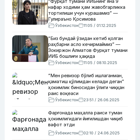
“Фурқат тумани ИИБнинг яна 9
нафар ходими ҳам жавобгарликка
тортилиши учун курашамиз” —
Гулираъно Қосимова
Ўзбекистон
11:05 / 01.12.2025
“Биз бундай ўзидан кетиб қолган
раҳбарни асло кечирмаймиз” —
Зокиржон Алматов Фурқат тумани
ИИБ бошлиғи ҳақида
Ўзбекистон
11:05 / 08.10.2025
“Мен ревизор бўлиб ишлаганман,
қаматиш қўлимдан келади деган”
ҳокимлик биносидан ўлиги чиққан
раис воқеаси
Ўзбекистон
23:51 / 26.06.2025
Фарғонада маҳалла раиси туман
ҳокимлигидаги йиғилишдан чиқиб
вафот этди
Ўзбекистон
02:10 / 24.06.2025