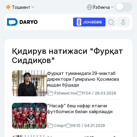
Тошкент
Ўзбекча
Қидирув натижаси "Фурқат
Сиддиқов"
Фурқат туманидаги 29-мактаб
директори Гулираъно Қосимова
ишдан бўшади
Ўзбекистон
11:54 / 26.03.2026
“Насаф” беш нафар етакчи
футболчиси билан хайрлашди
Спорт
09:10 / 04.01.2026