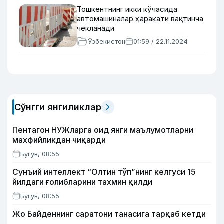
Тошкентнинг икки кўчасида
автомашиналар ҳаракати вақтинча
чекланади
Ўзбекистон
01:59 / 22.11.2024
Сўнгги янгиликлар
Пентагон НУЖларга оид янги маълумотларни
махфийликдан чиқарди
Бугун, 08:55
Сунъий интеллект “Олтин тўп”нинг келгуси 15
йилдаги ғолибларини тахмин қилди
Бугун, 08:55
Жо Байденнинг саратони танасига тарқаб кетди