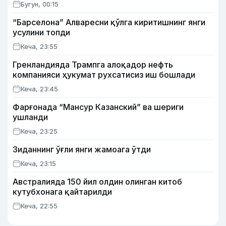
Бугун, 00:15
“Барселона” Алваресни қўлга киритишнинг янги
усулини топди
Кеча, 23:55
Гренландияда Трампга алоқадор нефть
компанияси ҳукумат рухсатисиз иш бошлади
Кеча, 23:45
Фарғонада “Мансур Казанский” ва шериги
ушланди
Кеча, 23:25
Зиданнинг ўғли янги жамоага ўтди
Кеча, 23:15
Австралияда 150 йил олдин олинган китоб
кутубхонага қайтарилди
Кеча, 22:55