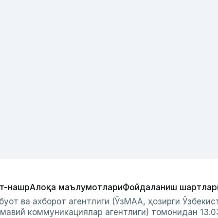
т-нашр
Алоқа маълумотлари
Фойдаланиш шартлар
буот ва ахборот агентлиги (ЎзМАА, ҳозирги Ўзбеки
мавий коммуникациялар агентлиги) томонидан 13.0