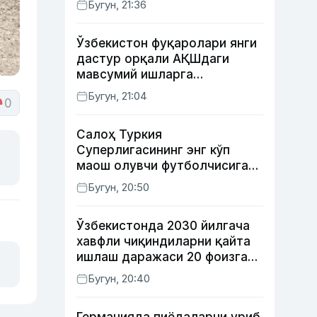
Бугун, 21:36
Ўзбекистон фуқаролари янги
дастур орқали АҚШдаги
мавсумий ишларга
тайёрланади ва
Бугун, 21:04
0
жойлаштирилади
Салоҳ Туркия
Суперлигасининг энг кўп
маош олувчи футболчисига
айланди
Бугун, 20:50
Ўзбекистонда 2030 йилгача
хавфли чиқиндиларни қайта
ишлаш даражаси 20 фоизга
етказилади
Бугун, 20:40