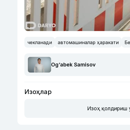
чекланади
автомашиналар ҳаракати
Б
Og‘abek Samisov
Изоҳлар
Изоҳ қолдириш 