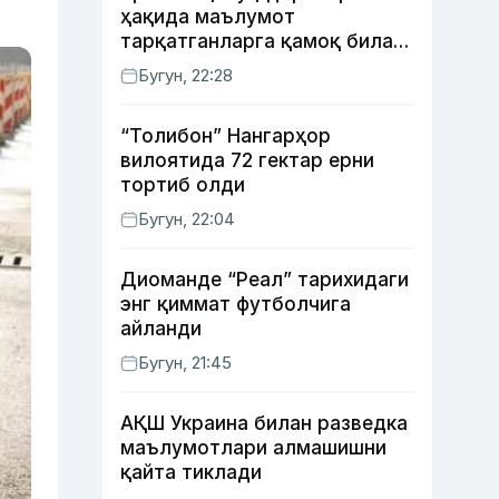
ҳақида маълумот
тарқатганларга қамоқ билан
таҳдид қилди
Бугун, 22:28
“Толибон” Нангарҳор
вилоятида 72 гектар ерни
тортиб олди
Бугун, 22:04
Диоманде “Реал” тарихидаги
энг қиммат футболчига
айланди
Бугун, 21:45
АҚШ Украина билан разведка
маълумотлари алмашишни
қайта тиклади