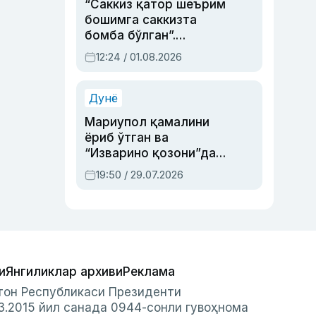
“Саккиз қатор шеърим
бошимга саккизта
бомба бўлган”.
Абдулла Ориповни
12:24 / 01.08.2026
сиёсий айбловлардан
асраб қолган воқеа
Дунё
Мариупол қамалини
ёриб ўтган ва
“Изварино қозони”дан
чиққан қаҳрамон —
19:50 / 29.07.2026
Украина армияси бош
қўмондони Драпатий
ҳақида
и
Янгиликлар архиви
Реклама
стон Республикаси Президенти
3.2015 йил санада 0944-сонли гувоҳнома