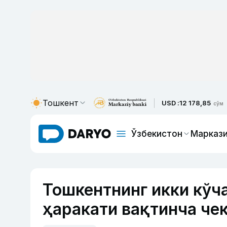
Тошкент
USD :
12 178,85
сўм
Ўзбекистон
Маркази
Тошкентнинг икки кўч
ҳаракати вақтинча че