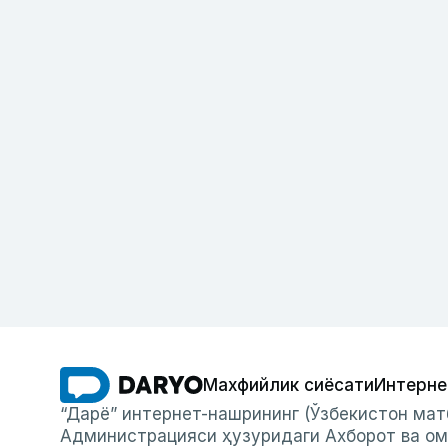
Махфийлик сиёсати
Интерне
“Дарё” интернет-нашрининг (Ўзбекистон мат
Администрацияси ҳузуридаги Ахборот ва ом