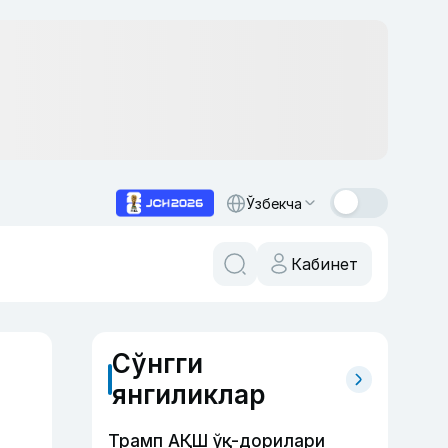
Ўзбекча
Кабинет
Сўнгги
янгиликлар
Трамп АҚШ ўқ-дорилари