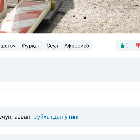
ешёғоч
Фурқат
Сеул
Афросиёб
0
учун, аввал
рўйхатдан ўтинг