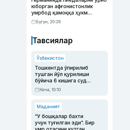
Германияда пиёдаларни уриб
юборган афғонистонлик
умрбод қамоққа ҳукм
қилинди
Бугун, 20:26
Тавсиялар
Ўзбекистон
Тошкентда ўпирилиб
тушган йўл қурилиши
бўйича 6 кишига суд
ҳукми ўқилди
Кеча, 10:10
Маданият
“У бошқалар бахти
учун туғилган эди”. Бир
умр отасини кутган