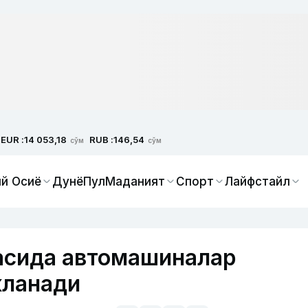
EUR :
RUB :
14 053,18
146,54
сўм
сўм
й Осиё
Дунё
Пул
Маданият
Спорт
Лайфстайл
асида автомашиналар
кланади