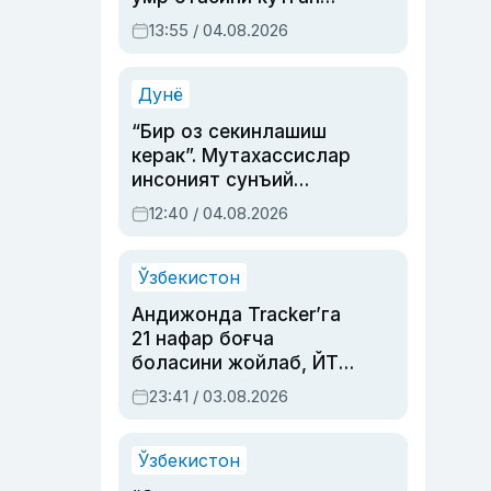
актриса ва дубльяж
13:55 / 04.08.2026
устаси Римма
Аҳмедованинг
синовларга тўла ҳаёти
Дунё
“Бир оз секинлашиш
керак”. Мутахассислар
инсоният сунъий
интеллектни бошқара
12:40 / 04.08.2026
олмай қолишидан
хавотир билдирди
Ўзбекистон
Андижонда Tracker’га
21 нафар боғча
боласини жойлаб, ЙТҲ
содир этган аёлга суд
23:41 / 03.08.2026
ҳукми ўқилди
Ўзбекистон