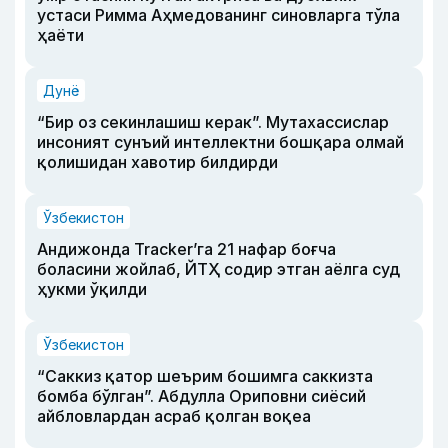
устаси Римма Аҳмедованинг синовларга тўла
ҳаёти
Дунё
“Бир оз секинлашиш керак”. Мутахассислар
инсоният сунъий интеллектни бошқара олмай
қолишидан хавотир билдирди
Ўзбекистон
Андижонда Tracker’га 21 нафар боғча
боласини жойлаб, ЙТҲ содир этган аёлга суд
ҳукми ўқилди
Ўзбекистон
“Саккиз қатор шеърим бошимга саккизта
бомба бўлган”. Абдулла Ориповни сиёсий
айбловлардан асраб қолган воқеа