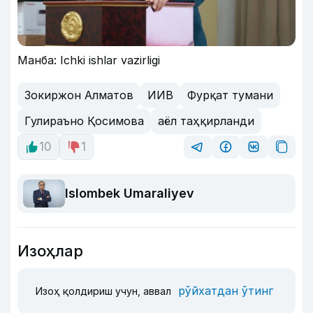
Манба: Ichki ishlar vazirligi
Зокиржон Алматов
ИИВ
Фурқат тумани
Гулираъно Қосимова
аёл таҳқирланди
10
1
Islombek Umaraliyev
Изоҳлар
рўйхатдан ўтинг
Изоҳ қолдириш учун, аввал