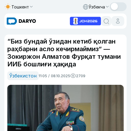
Тошкент
Ўзбекча
“Биз бундай ўзидан кетиб қолган
раҳбарни асло кечирмаймиз” —
Зокиржон Алматов Фурқат тумани
ИИБ бошлиғи ҳақида
Ўзбекистон
11:05 / 08.10.2025
2709