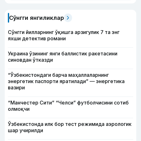
Сўнгги янгиликлар
Сўнгги йилларнинг ўқишга арзигулик 7 та энг
яхши детектив романи
Украина ўзининг янги баллистик ракетасини
синовдан ўтказди
“Ўзбекистондаги барча маҳаллаларнинг
энергетик паспорти яратилади” — энергетика
вазири
“Манчестер Сити” “Челси” футболчисини сотиб
олмоқчи
Ўзбекистонда илк бор тест режимида аэрологик
шар учирилди