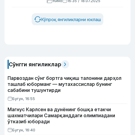
Кино
16:35 / 18.07.2025
Кўпроқ янгиликларни юклаш
Сўнгги янгиликлар
Парвоздан сўнг бортга чиқиш талонини дарҳол
ташлаб юборманг — мутахассислар бунинг
сабабини тушунтирди
Бугун, 16:55
Магнус Карлсен ва дунёнинг бошқа етакчи
шахматчилари Самарқанддаги олимпиадани
ўтказиб юборади
Бугун, 16:40