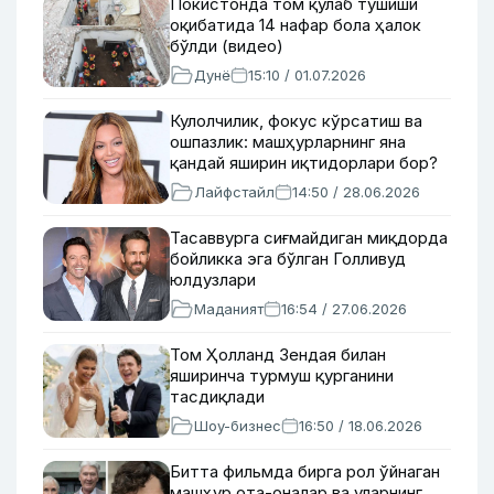
Покистонда том қулаб тушиши
оқибатида 14 нафар бола ҳалок
бўлди (видео)
Дунё
15:10 / 01.07.2026
Кулолчилик, фокус кўрсатиш ва
ошпазлик: машҳурларнинг яна
қандай яширин иқтидорлари бор?
Лайфстайл
14:50 / 28.06.2026
Тасаввурга сиғмайдиган миқдорда
бойликка эга бўлган Голливуд
юлдузлари
Маданият
16:54 / 27.06.2026
Том Ҳолланд Зендая билан
яширинча турмуш қурганини
тасдиқлади
Шоу-бизнес
16:50 / 18.06.2026
Битта фильмда бирга рол ўйнаган
машҳур ота-оналар ва уларнинг