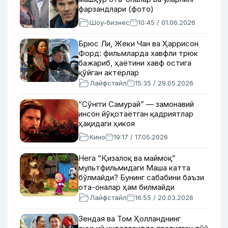
фарзандлари (фото)
Шоу-бизнес
10:45 / 01.06.2026
Брюс Ли, Жеки Чан ва Ҳаррисон
Форд: фильмларда хавфли трюк
бажариб, ҳаётини хавф остига
қўйган актёрлар
Лайфстайл
15:35 / 29.05.2026
“Сўнгги Самурай” — замонавий
инсон йўқотаётган қадриятлар
ҳақидаги ҳикоя
Кино
19:17 / 17.05.2026
Нега “Қизалоқ ва маймоқ”
мультфильмидаги Маша катта
бўлмайди? Бунинг сабабини баъзи
ота-оналар ҳам билмайди
Лайфстайл
16:55 / 20.03.2026
Зендая ва Том Ҳолланднинг