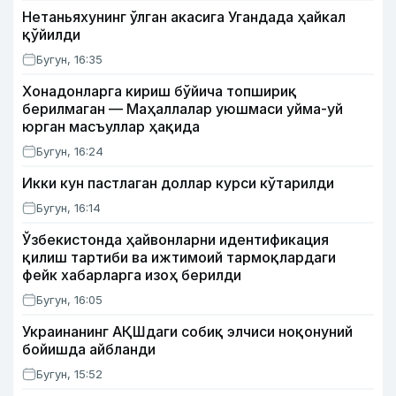
Нетаньяхунинг ўлган акасига Угандада ҳайкал
қўйилди
Бугун, 16:35
Хонадонларга кириш бўйича топшириқ
берилмаган — Маҳаллалар уюшмаси уйма-уй
юрган масъуллар ҳақида
Бугун, 16:24
Икки кун пастлаган доллар курси кўтарилди
Бугун, 16:14
Ўзбекистонда ҳайвонларни идентификация
қилиш тартиби ва ижтимоий тармоқлардаги
фейк хабарларга изоҳ берилди
Бугун, 16:05
Украинанинг АҚШдаги собиқ элчиси ноқонуний
бойишда айбланди
Бугун, 15:52