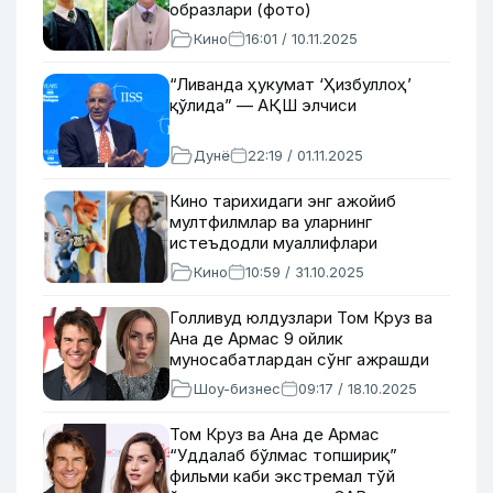
образлари (фото)
Кино
16:01 / 10.11.2025
“Ливанда ҳукумат ‘Ҳизбуллоҳ’
қўлида” — АҚШ элчиси
Дунё
22:19 / 01.11.2025
Кино тарихидаги энг ажойиб
мултфилмлар ва уларнинг
истеъдодли муаллифлари
Кино
10:59 / 31.10.2025
Голливуд юлдузлари Том Круз ва
Ана де Армас 9 ойлик
муносабатлардан сўнг ажрашди
Шоу-бизнес
09:17 / 18.10.2025
Том Круз ва Ана де Армас
“Уддалаб бўлмас топшириқ”
фильми каби экстремал тўй