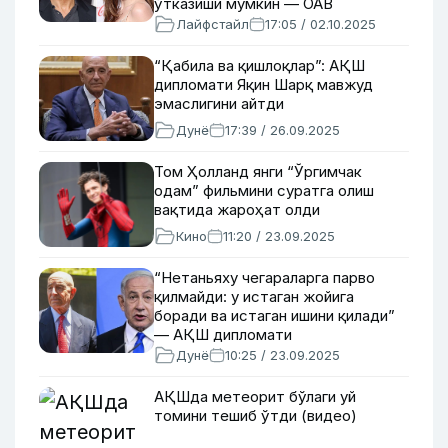
ўтказиши мумкин — ОАВ
Лайфстайл
17:05 / 02.10.2025
“Қабила ва қишлоқлар”: АҚШ
дипломати Яқин Шарқ мавжуд
эмаслигини айтди
Дунё
17:39 / 26.09.2025
Том Ҳолланд янги “Ўргимчак
одам” фильмини суратга олиш
вақтида жароҳат олди
Кино
11:20 / 23.09.2025
“Нетаньяху чегараларга парво
қилмайди: у истаган жойига
боради ва истаган ишини қилади”
— АҚШ дипломати
Дунё
10:25 / 23.09.2025
АҚШда метеорит бўлаги уй
томини тешиб ўтди (видео)