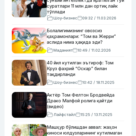
сунъий интеллектда яратилган тўй
суратлари 11 млн дан ортиқ лайк
тўплади
Шоу-бизнес
09:32 / 11.03.2026
Болалигимизнинг овозсиз
қаҳрамонлари: “Том ва Жерри”
аслида нима ҳақида эди?
Маданият
10:49 / 11.02.2026
40 йил кутилган эътироф: Том
Круз фахрий “Оскар” билан
тақдирланди
Шоу-бизнес
10:42 / 18.11.2025
Актёр Том Фелтон Бродвейда
Драко Малфой ролига қайтди
(видео)
Лайфстайл
15:25 / 13.11.2025
Машҳур бўлишдан аввал: жаҳон
киноси юлдузларининг кутилмаган