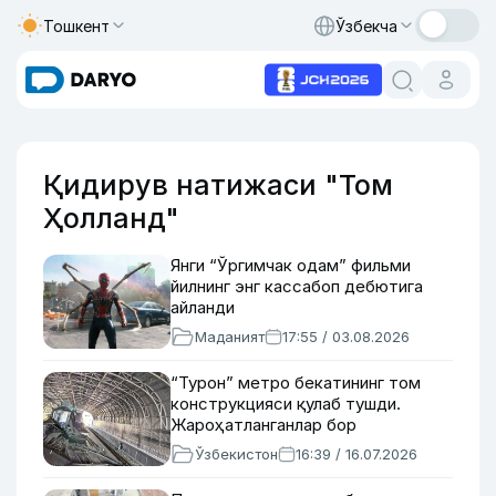
Тошкент
Ўзбекча
Қидирув натижаси "Том
Ҳолланд"
Янги “Ўргимчак одам” фильми
йилнинг энг кассабоп дебютига
айланди
Маданият
17:55 / 03.08.2026
“Турон” метро бекатининг том
конструкцияси қулаб тушди.
Жароҳатланганлар бор
Ўзбекистон
16:39 / 16.07.2026