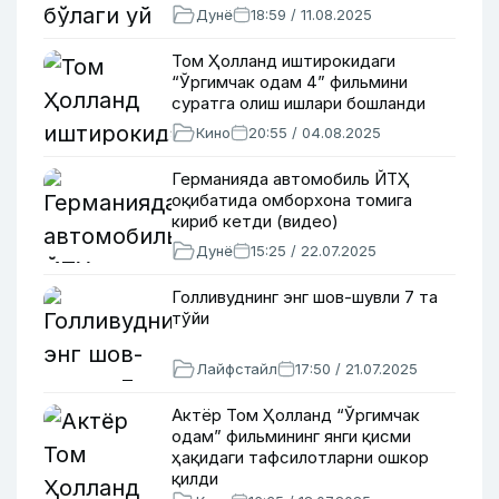
Дунё
18:59 / 11.08.2025
Том Ҳолланд иштирокидаги
“Ўргимчак одам 4” фильмини
суратга олиш ишлари бошланди
Кино
20:55 / 04.08.2025
Германияда автомобиль ЙТҲ
оқибатида омборхона томига
кириб кетди (видео)
Дунё
15:25 / 22.07.2025
Голливуднинг энг шов-шувли 7 та
тўйи
Лайфстайл
17:50 / 21.07.2025
Актёр Том Ҳолланд “Ўргимчак
одам” фильмининг янги қисми
ҳақидаги тафсилотларни ошкор
қилди