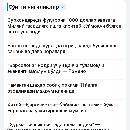
Сўнгги янгиликлар
Сурхондарёда фуқарони 1000 доллар эвазига
Миллий гвардияга ишга киритиб қўймоқчи бўлган
шахс ушланди
Нафас олганда куракда оғриқ пайдо бўлишининг
сабаби ва даво чоралари
“Барселона” Родри учун қанча тўламоқчи
эканлиги маълум бўлди — Романо
Наманган шаҳар собиқ ҳокими 11 йилга
озодликдан маҳрум қилинди
Хитой—Қирғизистон—Ўзбекистон темир йўли
Европагача узайтирилиши мумкин
“Ҳурматсизлик ниятида олмагандим” —