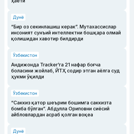
ҳаёти
Дунё
“Бир оз секинлашиш керак”. Мутахассислар
инсоният сунъий интеллектни бошқара олмай
қолишидан хавотир билдирди
Ўзбекистон
Андижонда Tracker’га 21 нафар боғча
боласини жойлаб, ЙТҲ содир этган аёлга суд
ҳукми ўқилди
Ўзбекистон
“Саккиз қатор шеърим бошимга саккизта
бомба бўлган”. Абдулла Ориповни сиёсий
айбловлардан асраб қолган воқеа
Дунё