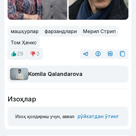
машҳурлар
фарзандлари
Мерил Стрип
Том Ҳенкс
29
3
Komila Qalandarova
Изоҳлар
рўйхатдан ўтинг
Изоҳ қолдириш учун, аввал