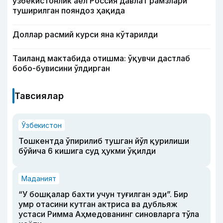
ўзбекистонлик аёл Россия давлат рамзлари
туширилган пояндоз ҳақида
Доллар расмий курси яна кўтарилди
Таиланд мактабида отишма: ўқувчи дастлаб
бобо-бувисини ўлдирган
Тавсиялар
Ўзбекистон
Тошкентда ўпирилиб тушган йўл қурилиши
бўйича 6 кишига суд ҳукми ўқилди
Маданият
“У бошқалар бахти учун туғилган эди”. Бир
умр отасини кутган актриса ва дубльяж
устаси Римма Аҳмедованинг синовларга тўла