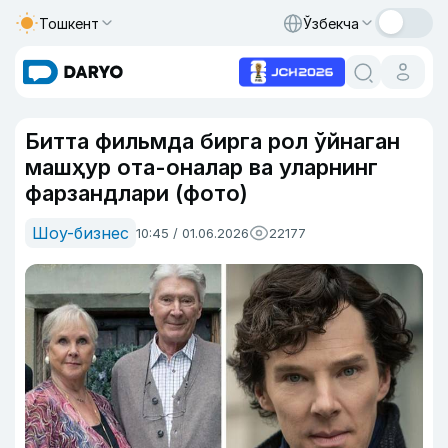
Тошкент
Ўзбекча
Битта фильмда бирга рол ўйнаган
машҳур ота-оналар ва уларнинг
фарзандлари (фото)
Шоу-бизнес
10:45 / 01.06.2026
22177