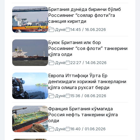
Британия дунёда биринчи бўлиб
Россиянинг “соялар флоти”га
санкция киритди
Дунё
14:45 / 16.06.2026
Буюк Британия илк бор
Россиянинг “соя флоти” танкерини
қўлга олди
Дунё
22:27 / 14.06.2026
Европа Иттифоқи Ўрта Ер
денгизидаги хорижий танкерларни
қўлга олишга рухсат берди
Дунё
15:36 / 08.06.2026
Франция Британия кўмагида
Россия нефть танкерини қўлга
олди
Дунё
16:40 / 01.06.2026