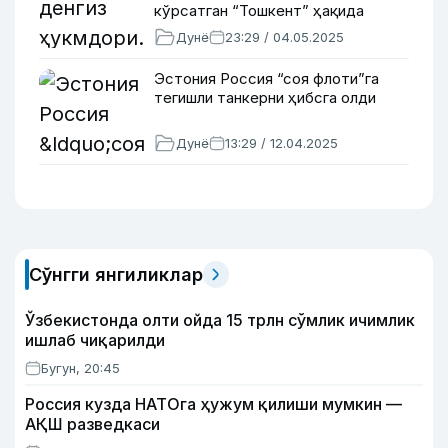
кўрсатган “Тошкент” ҳақида
Дунё
23:29 / 04.05.2025
Эстония Россия “соя флоти”га
тегишли танкерни ҳибсга олди
Дунё
13:29 / 12.04.2025
Сўнгги янгиликлар
Ўзбекистонда олти ойда 15 трлн сўмлик ичимлик
ишлаб чиқарилди
Бугун, 20:45
Россия кузда НАТОга ҳужум қилиши мумкин —
АҚШ разведкаси