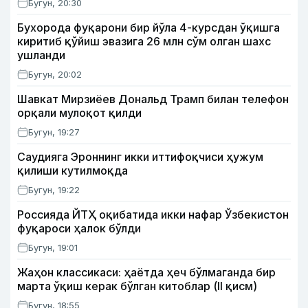
Бугун, 20:30
Бухорода фуқарони бир йўла 4-курсдан ўқишга
киритиб қўйиш эвазига 26 млн сўм олган шахс
ушланди
Бугун, 20:02
Шавкат Мирзиёев Дональд Трамп билан телефон
орқали мулоқот қилди
Бугун, 19:27
Саудияга Эроннинг икки иттифоқчиси ҳужум
қилиши кутилмоқда
Бугун, 19:22
Россияда ЙТҲ оқибатида икки нафар Ўзбекистон
фуқароси ҳалок бўлди
Бугун, 19:01
Жаҳон классикаси: ҳаётда ҳеч бўлмаганда бир
марта ўқиш керак бўлган китоблар (II қисм)
Бугун, 18:55