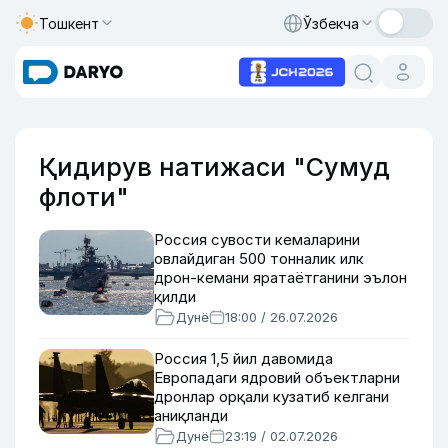
Тошкент
Ўзбекча
Қидирув натижаси "Сумуд
флоти"
Россия сувости кемаларини
овлайдиган 500 тонналик илк
дрон-кемани яратаётганини эълон
қилди
Дунё
18:00 / 26.07.2026
Россия 1,5 йил давомида
Европадаги ядровий объектларни
дронлар орқали кузатиб келгани
аниқланди
Дунё
23:19 / 02.07.2026