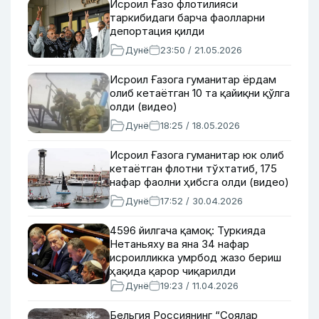
Исроил Ғазо флотилияси
таркибидаги барча фаолларни
депортация қилди
Дунё
23:50 / 21.05.2026
Исроил Ғазога гуманитар ёрдам
олиб кетаётган 10 та қайиқни қўлга
олди (видео)
Дунё
18:25 / 18.05.2026
Исроил Ғазога гуманитар юк олиб
кетаётган флотни тўхтатиб, 175
нафар фаолни ҳибсга олди (видео)
Дунё
17:52 / 30.04.2026
4596 йилгача қамоқ: Туркияда
Нетаньяху ва яна 34 нафар
исроилликка умрбод жазо бериш
ҳақида қарор чиқарилди
Дунё
19:23 / 11.04.2026
Бельгия Россиянинг “Соялар