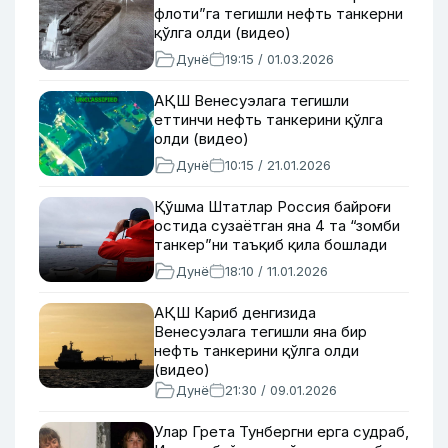
флоти”га тегишли нефть танкерни
қўлга олди (видео)
Дунё
19:15 / 01.03.2026
АҚШ Венесуэлага тегишли
еттинчи нефть танкерини қўлга
олди (видео)
Дунё
10:15 / 21.01.2026
Қўшма Штатлар Россия байроғи
остида сузаётган яна 4 та “зомби
танкер”ни таъқиб қила бошлади
Дунё
18:10 / 11.01.2026
АҚШ Кариб денгизида
Венесуэлага тегишли яна бир
нефть танкерини қўлга олди
(видео)
Дунё
21:30 / 09.01.2026
Улар Грета Тунбергни ерга судраб,