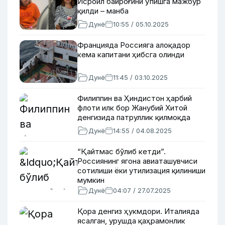
Исроил байроғини ўпишга мажбур
қилди – манба
Дунё
10:55 / 05.10.2025
Францияда Россияга алоқадор
кема капитани ҳибсга олинди
Дунё
11:45 / 03.10.2025
Филиппин ва Ҳиндистон ҳарбий
флоти илк бор Жанубий Хитой
денгизида патруллик қилмоқда
Дунё
14:55 / 04.08.2025
“Қайтмас бўлиб кетди”.
Россиянинг ягона авиаташувчиси
сотилиши ёки утилизация қилиниши
мумкин
Дунё
04:07 / 27.07.2025
Қора денгиз ҳукмдори. Италияда
ясалган, урушда қаҳрамонлик