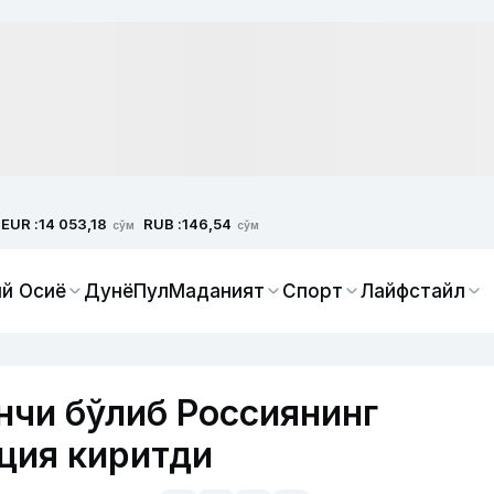
EUR :
RUB :
14 053,18
146,54
сўм
сўм
й Осиё
Дунё
Пул
Маданият
Спорт
Лайфстайл
нчи бўлиб Россиянинг
кция киритди