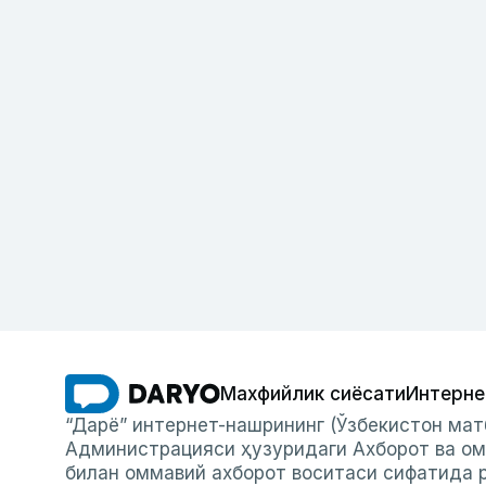
Махфийлик сиёсати
Интерне
“Дарё” интернет-нашрининг (Ўзбекистон мат
Администрацияси ҳузуридаги Ахборот ва ом
билан оммавий ахборот воситаси сифатида р