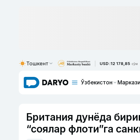
Тошкент
USD :
12 178,85
сўм
Ўзбекистон
Маркази
Британия дунёда бири
“соялар флоти”га сан