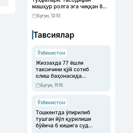
туҳфалари: тасодифан
машҳур ролга эга чиққан 8
актёр
Бугун, 12:51
Тавсиялар
Ўзбекистон
Жиззахда 77 ёшли
таксичини қўй сотиб
олиш баҳонасида
яйловга олиб бориб
Бугун, 11:15
ўлдирган йигит 20
йилга қамалди
Ўзбекистон
Тошкентда ўпирилиб
тушган йўл қурилиши
бўйича 6 кишига суд
ҳукми ўқилди