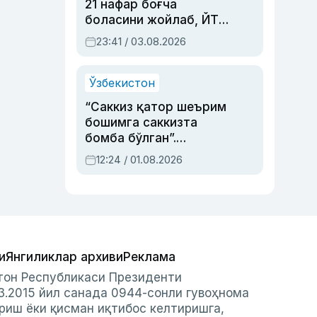
21 нафар боғча
боласини жойлаб, ЙТҲ
содир этган аёлга суд
23:41 / 03.08.2026
ҳукми ўқилди
Ўзбекистон
“Саккиз қатор шеърим
бошимга саккизта
бомба бўлган”.
Абдулла Ориповни
12:24 / 01.08.2026
сиёсий айбловлардан
асраб қолган воқеа
и
Янгиликлар архиви
Реклама
стон Республикаси Президенти
3.2015 йил санада 0944-сонли гувоҳнома
риш ёки қисман иқтибос келтиришга,