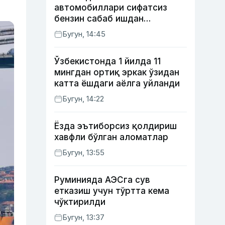
автомобиллари сифатсиз
бензин сабаб ишдан
чиқмоқда
Бугун, 14:45
Ўзбекистонда 1 йилда 11
мингдан ортиқ эркак ўзидан
катта ёшдаги аёлга уйланди
Бугун, 14:22
Ёзда эътиборсиз қолдириш
хавфли бўлган аломатлар
Бугун, 13:55
Руминияда АЭСга сув
етказиш учун тўртта кема
чўктирилди
Бугун, 13:37