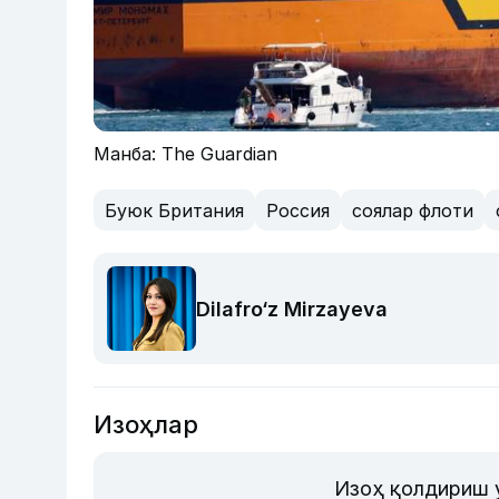
Манба: The Guardian
Буюк Британия
Россия
соялар флоти
Dilafro‘z Mirzayeva
Изоҳлар
Изоҳ қолдириш 