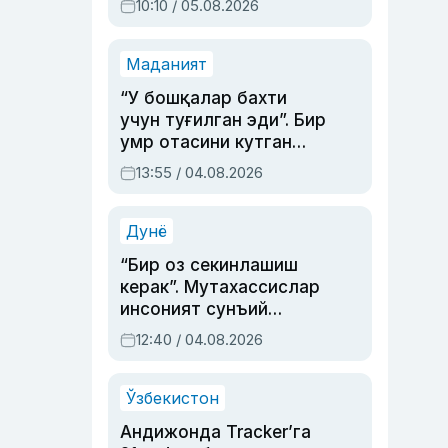
10:10 / 05.08.2026
Маданият
“У бошқалар бахти
учун туғилган эди”. Бир
умр отасини кутган
актриса ва дубльяж
13:55 / 04.08.2026
устаси Римма
Аҳмедованинг
синовларга тўла ҳаёти
Дунё
“Бир оз секинлашиш
керак”. Мутахассислар
инсоният сунъий
интеллектни бошқара
12:40 / 04.08.2026
олмай қолишидан
хавотир билдирди
Ўзбекистон
Андижонда Tracker’га