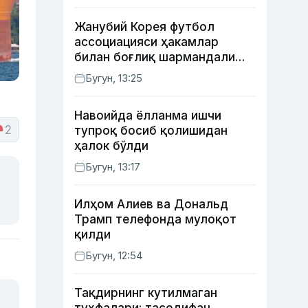
Жанубий Корея футбол
ассоциацияси ҳакамлар
билан боғлиқ шармандали
ҳолат бўйича баёнот берди
Бугун, 13:25
Навоийда ёлланма ишчи
2
тупроқ босиб қолишидан
ҳалок бўлди
Бугун, 13:17
Илҳом Алиев ва Дональд
Трамп телефонда мулоқот
қилди
Бугун, 12:54
Тақдирнинг кутилмаган