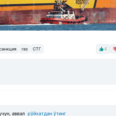
санкция
газ
СТГ
4
учун, аввал
рўйхатдан ўтинг