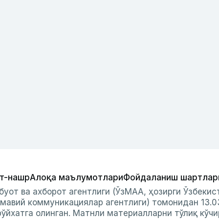
т-нашр
Алоқа маълумотлари
Фойдаланиш шартлар
буот ва ахборот агентлиги (ЎзМАА, ҳозирги Ўзбеки
мавий коммуникациялар агентлиги) томонидан 13.0
ўйхатга олинган. Матнли материалларни тўлиқ кўчи