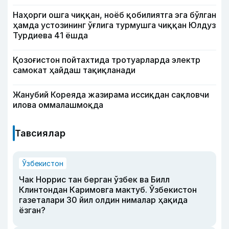
Наҳорги ошга чиққан, ноёб қобилиятга эга бўлган
ҳамда устозининг ўғлига турмушга чиққан Юлдуз
Турдиева 41 ёшда
Қозоғистон пойтахтида тротуарларда электр
самокат ҳайдаш тақиқланади
Жанубий Кореяда жазирама иссиқдан сақловчи
илова оммалашмоқда
Тавсиялар
Ўзбекистон
Чак Норрис тан берган ўзбек ва Билл
Клинтондан Каримовга мактуб. Ўзбекистон
газеталари 30 йил олдин нималар ҳақида
ёзган?