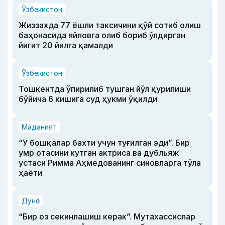
Ўзбекистон
Жиззахда 77 ёшли таксичини қўй сотиб олиш
баҳонасида яйловга олиб бориб ўлдирган
йигит 20 йилга қамалди
Ўзбекистон
Тошкентда ўпирилиб тушган йўл қурилиши
бўйича 6 кишига суд ҳукми ўқилди
Маданият
“У бошқалар бахти учун туғилган эди”. Бир
умр отасини кутган актриса ва дубльяж
устаси Римма Аҳмедованинг синовларга тўла
ҳаёти
Дунё
“Бир оз секинлашиш керак”. Мутахассислар