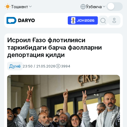
Тошкент
Ўзбекча
Исроил Ғазо флотилияси
таркибидаги барча фаолларни
депортация қилди
Дунё
23:50 / 21.05.2026
3994