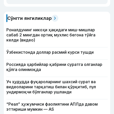
Сўнгги янгиликлар
Роналдунинг никоҳи ҳақидаги миш-мишлар
сабаб 2 мингдан ортиқ мухлис бегона тўйга
келди (видео)
Ўзбекистонда доллар расмий курси тушди
Россияда ҳарбийлар қабрини суратга олганлар
қўлга олинмоқда
Уч ҳудудда фуқароларнинг шахсий сурат ва
видеоларини тарқатиш билан қўрқитиб, пул
ундирмоқчи бўлганлар ушланди
“Реал” ҳужумчиси фаолиятини АПЛда давом
эттириши мумкин — АS