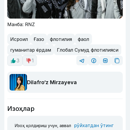
Манба: RNZ
Исроил
Ғазо
флотилия
фаол
гуманитар ёрдам
Глобал Сумуд флотилияси
3
1
Dilafro‘z Mirzayeva
Изоҳлар
рўйхатдан ўтинг
Изоҳ қолдириш учун, аввал