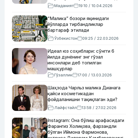
машҳурлик ҳақида
Маданият
19:10 / 10.04.2026
“Малика” бозори яқинидаги
йўлларда тирбандликлар
бартараф этилади
Ўзбекистон
09:25 / 22.03.2026
Идеал юз соҳиблари: сўнгги 6
йилда дунёнинг энг гўзал
инсонлари деб топилган
машҳурлар
Гўзаллик
17:00 / 13.03.2026
Шаҳзода Чарльз малика Дианага
қайси косметикадан
фойдаланишни тақиқлаган эди?
Лайфстайл
13:58 / 27.02.2026
Instagram: Она бўлиш арафасидаги
Фарангиз Холиқова, фарзандли
бўлган Иймона Фармонова,
актриса Дилором Қамбарованинг