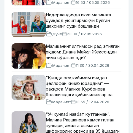
Маданият
16:53 / 05.05.2026
Нидерландияда икки маликага
суиқасд уюштирмоқчи бўлган
шахснинг суди бошланди
Дунё
23:30 / 02.05.2026
Маликанинг илтимоси рад этилган
оқшом: Диана Майкл Жексондан
нима сўраган эди?
Маданият
11:30 / 30.04.2026
“Қишда оёқ кийимим ичидан
целлофан кийиб юрардим” —
раққоса Малика Қурбонова
болалигидаги қийинчиликлар ва
турмуш ўртоғининг тақиқлари
Маданият
13:55 / 12.04.2026
ҳақида
“Уч кунлаб навбат кутганман”.
Малика Равшанова камситилган
кунлари, амалга ошмаган
шифокорлик орзуси ва 35 ёшидаги