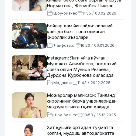
Норматова, Женисбек Пиязов
фонограммани тақиқламоқчи
Шоу-бизнес
11:55 / 03.02.2026
Бойлар ҳам йиғлайди: оилавий
ҳаётда бахт топа олмаган
қироллик аъзолари
Лайфстайл
16:20 / 06.01.2026
Instagram: Янги уйга кўчган
Муножот Алимбоева, ноодатий
совға олган Муниса Ризаева,
Дурдона Қурбонова оиласида
хурсандчилик
Маданият
11:43 / 29.12.2025
Можаролар маликаси: Таиланд
қиролининг барча унвонларидан
маҳрум этилган қизи ҳақида
Шоу-бизнес
09:53 / 15.12.2025
Хит қўшиғи ортидан туҳматга
қолган, мудҳиш автоҳалокатга