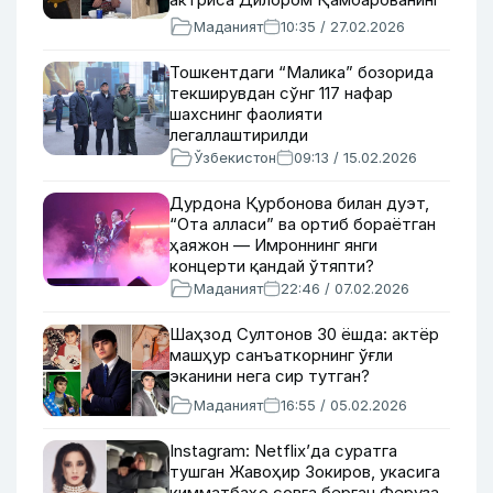
қиёфадоши ким?
Маданият
10:35 / 27.02.2026
Тошкентдаги “Малика” бозорида
текширувдан сўнг 117 нафар
шахснинг фаолияти
легаллаштирилди
Ўзбекистон
09:13 / 15.02.2026
Дурдона Қурбонова билан дуэт,
“Ота алласи” ва ортиб бораётган
ҳаяжон — Имроннинг янги
концерти қандай ўтяпти?
Маданият
22:46 / 07.02.2026
Шаҳзод Султонов 30 ёшда: актёр
машҳур санъаткорнинг ўғли
эканини нега сир тутган?
Маданият
16:55 / 05.02.2026
Instagram: Netflix’да суратга
тушган Жавоҳир Зокиров, укасига
қимматбаҳо совға берган Феруза