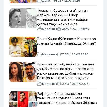
Дунё
14:21 / 12.06.2026
Фожиали башоратга айланган
маржон тарихи — Миср
маликасининг ҳаётини вайрон
қилган тақинчоқ ҳақида
Маданият
14:25 / 24.05.2026
Сочи йўқ ва бўйи паст: Клеопатра
аслида қандай кўринишда бўлган?
Маданият
17:55 / 20.05.2026
Эркинлик истаб, шайх саройидан
қочиб кетган ва ақли норасо деб
эълон қилинган: Дубай маликаси
Латифанинг фожиали тақдири
ҳақида
Маданият
13:43 / 06.05.2026
Рафиқаси билан жанозада
танишган ва кунига 50 млн сўм
топадиган хонанда Имрон 36 ёшда