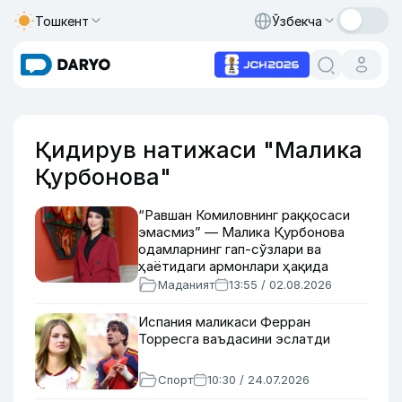
Тошкент
Ўзбекча
Қидирув натижаси "Малика
Қурбонова"
“Равшан Комиловнинг раққосаси
эмасмиз” — Малика Қурбонова
одамларнинг гап-сўзлари ва
ҳаётидаги армонлари ҳақида
Маданият
13:55 / 02.08.2026
Испания маликаси Ферран
Торресга ваъдасини эслатди
Спорт
10:30 / 24.07.2026