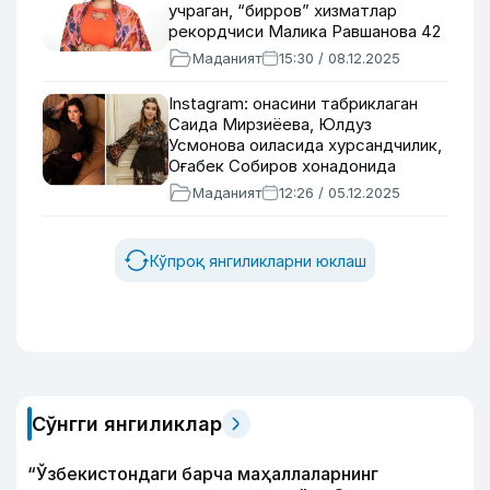
учраган, “бирров” хизматлар
рекордчиси Малика Равшанова 42
ёшда
Маданият
15:30 / 08.12.2025
Instagram: онасини табриклаган
Саида Мирзиёева, Юлдуз
Усмонова оиласида хурсандчилик,
Оғабек Собиров хонадонида
келинсалом
Маданият
12:26 / 05.12.2025
Кўпроқ янгиликларни юклаш
Сўнгги янгиликлар
“Ўзбекистондаги барча маҳаллаларнинг