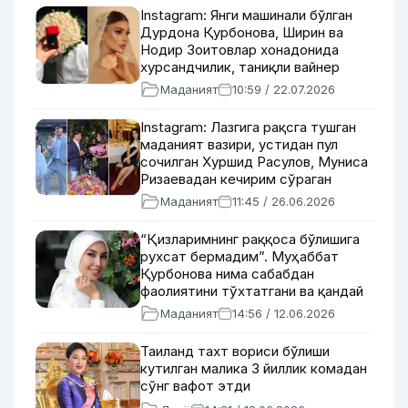
Instagram: Янги машинали бўлган
Дурдона Қурбонова, Ширин ва
Нодир Зоитовлар хонадонида
хурсандчилик, таниқли вайнер
Marry me маросимини ўтказди
Маданият
10:59 / 22.07.2026
Instagram: Лазгига рақсга тушган
маданият вазири, устидан пул
сочилган Хуршид Расулов, Муниса
Ризаевадан кечирим сўраган
Иззат Шукуров
Маданият
11:45 / 26.06.2026
“Қизларимнинг раққоса бўлишига
рухсат бермадим”. Муҳаббат
Қурбонова нима сабабдан
фаолиятини тўхтатгани ва қандай
қизни келин қилиши ҳақида
Маданият
14:56 / 12.06.2026
Таиланд тахт вориси бўлиши
кутилган малика 3 йиллик комадан
сўнг вафот этди