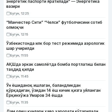
энергетик паспорти яратилади” — Энергетика
вазири
Бугун, 12:25
“Манчестер Сити” “Челси” футболчисини сотиб
олмоқчи
Бугун, 12:15
Ўзбекистонда илк бор тест режимида аэрологик
шар учирилди
Бугун, 11:55
АҚШда эркак самолётда бомба портлатиш билан
таҳдид қилди
Бугун, 11:45
Ўн ёшиданоқ ишлаган, баландликдан
қўрқадиган, ўзидан 14 ёш кичик қизга уйланган
Ёрқинхўжа Умаров 34 ёшда
Бугун, 11:35
Дам олиш кунлари ҳаво ҳарорати кўтарилади