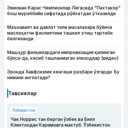
Эмилиан Карас Чемпионлар Лигасида “Пахтакор”
бош мураббийи сифатида рўйхатдан ўтказилди
Маънавият ва давлат тили масалалари бўйича
маслаҳатчи фаолиятини ташкил этиш тартиби
белгиланди
Машҳур фильмлардаги импровизация қилинган
бўлса-да, кесиб ташланмаган эпизодлар (видео)
Эронда Хавфсизлик кенгаши раҳбари ўзгарди. Бу
нимани англатади?
Тавсиялар
Ўзбекистон
Чак Норрис тан берган ўзбек ва Билл
Клинтондан Каримовга мактуб. Ўзбекистон