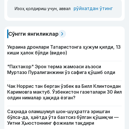
рўйхатдан ўтинг
Изоҳ қолдириш учун, аввал
Сўнгги янгиликлар
Украина дронлари Татаристонга ҳужум қилди, 13
киши ҳалок бўлди (видео)
"Пахтакор" Эрон терма жамоаси аъзоси
Муртазо Пуралиганжини ўз сафига қўшиб олди
Чак Норрис тан берган ўзбек ва Билл Клинтондан
Каримовга мактуб. Ўзбекистон газеталари 30 йил
олдин нималар ҳақида ёзган?
Саҳнада оламшумул шон-шуҳратга эришган
бўлса-да, ҳаётда ўта бахтсиз бўлган қўшиқчи —
Уитни Ҳьюстоннинг фожиали тақдири