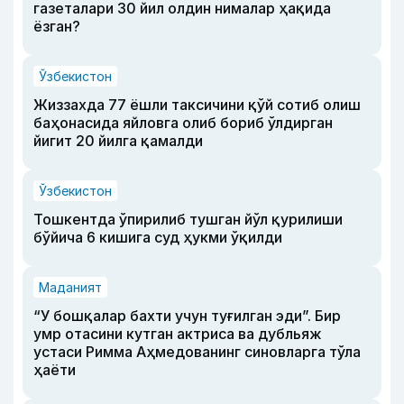
газеталари 30 йил олдин нималар ҳақида
ёзган?
Ўзбекистон
Жиззахда 77 ёшли таксичини қўй сотиб олиш
баҳонасида яйловга олиб бориб ўлдирган
йигит 20 йилга қамалди
Ўзбекистон
Тошкентда ўпирилиб тушган йўл қурилиши
бўйича 6 кишига суд ҳукми ўқилди
Маданият
“У бошқалар бахти учун туғилган эди”. Бир
умр отасини кутган актриса ва дубльяж
устаси Римма Аҳмедованинг синовларга тўла
ҳаёти