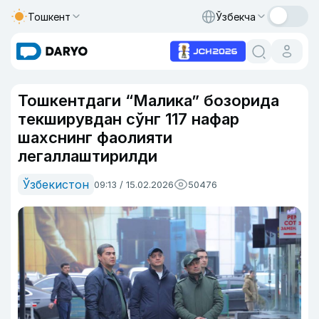
Тошкент
Ўзбекча
Тошкентдаги “Малика” бозорида
текширувдан сўнг 117 нафар
шахснинг фаолияти
легаллаштирилди
Ўзбекистон
09:13 / 15.02.2026
50476