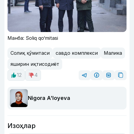
Манба: Soliq qo‘mitasi
Солиқ қўмитаси
савдо комплекси
Малика
яширин иқтисодиёт
12
4
Nigora A'loyeva
Изоҳлар