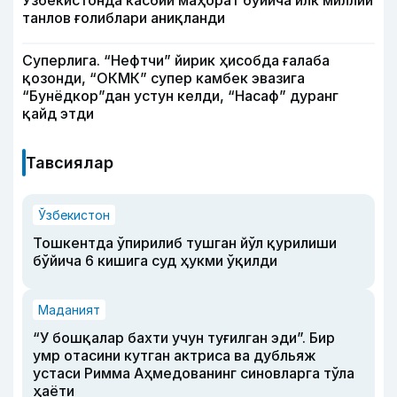
Ўзбекистонда касбий маҳорат бўйича илк миллий
танлов ғолиблари аниқланди
Суперлига. “Нефтчи” йирик ҳисобда ғалаба
қозонди, “ОКМК” супер камбек эвазига
“Бунёдкор”дан устун келди, “Насаф” дуранг
қайд этди
Тавсиялар
Ўзбекистон
Тошкентда ўпирилиб тушган йўл қурилиши
бўйича 6 кишига суд ҳукми ўқилди
Маданият
“У бошқалар бахти учун туғилган эди”. Бир
умр отасини кутган актриса ва дубльяж
устаси Римма Аҳмедованинг синовларга тўла
ҳаёти