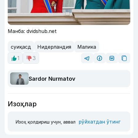
Манба: dvidshub.net
суиқасд
Нидерландия
Малика
1
3
Sardor Nurmatov
Изоҳлар
рўйхатдан ўтинг
Изоҳ қолдириш учун, аввал