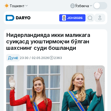
Тошкент
Ўзбекча
Нидерландияда икки маликага
суиқасд уюштирмоқчи бўлган
шахснинг суди бошланди
Дунё
23:30 / 02.05.2026
2363