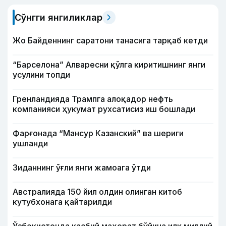
Сўнгги янгиликлар
Жо Байденнинг саратони танасига тарқаб кетди
“Барселона” Алваресни қўлга киритишнинг янги
усулини топди
Гренландияда Трампга алоқадор нефть
компанияси ҳукумат рухсатисиз иш бошлади
Фарғонада “Мансур Казанский” ва шериги
ушланди
Зиданнинг ўғли янги жамоага ўтди
Австралияда 150 йил олдин олинган китоб
кутубхонага қайтарилди