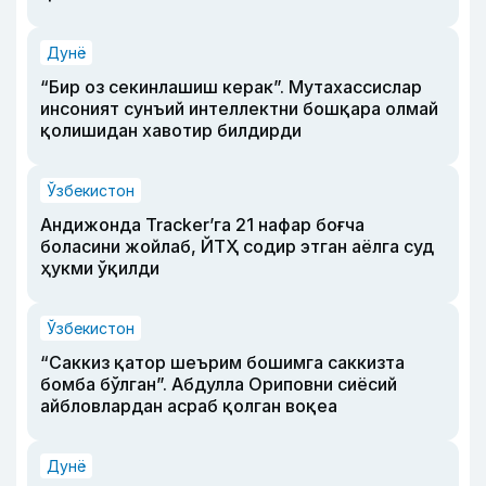
Дунё
“Бир оз секинлашиш керак”. Мутахассислар
инсоният сунъий интеллектни бошқара олмай
қолишидан хавотир билдирди
Ўзбекистон
Андижонда Tracker’га 21 нафар боғча
боласини жойлаб, ЙТҲ содир этган аёлга суд
ҳукми ўқилди
Ўзбекистон
“Саккиз қатор шеърим бошимга саккизта
бомба бўлган”. Абдулла Ориповни сиёсий
айбловлардан асраб қолган воқеа
Дунё