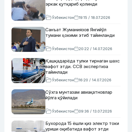
эркак қутқариб қолинди
Ўзбекистон
19:15 / 18.07.2026
Санъат Жуманиязов Янгийўл
тумани ҳокими этиб тайинланди
Ўзбекистон
20:22 / 14.07.2026
Қашқадарёда тулки тирнаган шахс
вафот этди. ССВ экспертиза
тайинлади
Ўзбекистон
16:20 / 14.07.2026
Сўхга мунтазам авиақатновлар
йўлга қўйилади
Ўзбекистон
09:36 / 13.07.2026
Бухорода 15 ёшли қиз электр токи
уриши оқибатида вафот этди