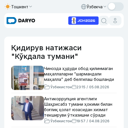
Тошкент
Ўзбекча
Қидирув натижаси
"Кўкдала тумани"
Чинозда ҳудуди обод қилинмаган
маҳаллаларни “шармандали
маҳалла” деб белгилаш бошланди
Ўзбекистон
23:15 / 05.08.2026
Антикоррупция агентлиги
Шаҳрисабз тумани ҳокими билан
боғлиқ ҳолат юзасидан хизмат
текшируви ўтказишни сўради
Ўзбекистон
19:57 / 04.08.2026