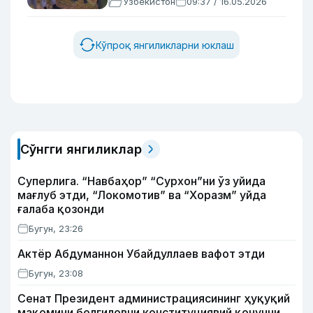
Ўзбекистон
09:37 / 16.05.2026
Кўпроқ янгиликларни юклаш
Сўнгги янгиликлар
Суперлига. “Навбаҳор” “Сурхон”ни ўз уйида
мағлуб этди, “Локомотив” ва “Хоразм” уйда
ғалаба қозонди
Бугун, 23:26
Актёр Абду­маннон Убайдуллаев вафот этди
Бугун, 23:08
Сенат Президент администрациясининг ҳуқуқий
мақомини белгиловчи конституциявий қонунни