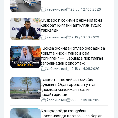
Ўзбекистон
23:55 / 27.06.2026
Музработ ҳокими фермерларни
ҳақорат қилгани айтилган аудио
тарқалди
Ўзбекистон
19:10 / 16.06.2026
“Воқеа жойидан отлар жасади ва
яримта инсон танаси ҳам
топилган” — Қаршида портлаган
заправкадан репортаж
Ўзбекистон
10:18 / 14.06.2026
Тошкент—водий автомобил
йўлининг Оҳангарондан ўтган
қисмида максимал тезлик
пасайтирилди
Ўзбекистон
22:53 / 09.06.2026
Қашқадарёда газ қуйиш
шохобчасида портлаш юз берди