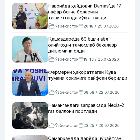
Навоийда ҳайдовчи Damas’да 17
нафар боғча боласини
ташиётганда қўлга тушди
Ўзбекистон
20:18 / 25.07.2026
Қашқадарёда 63 ёшли аёл
олийгоҳни тамомлаб бакалавр
дипломини олди
Ўзбекистон
19:43 / 25.07.2026
Фермерни ҳақоратлаган Қува
тумани ҳокимига ҳайфсан берилди
Ўзбекистон
09:58 / 22.07.2026
Намангандаги заправкада Nexia-2
газ баллони портлади
Ўзбекистон
23:25 / 20.07.2026
Самарқандда дарёда чўкаётган