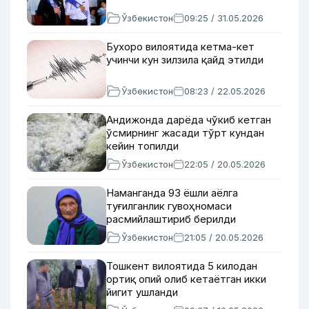
Ўзбекистон
09:25 / 31.05.2026
Бухоро вилоятида кетма-кет
учинчи кун зилзила қайд этилди
Ўзбекистон
08:23 / 22.05.2026
Андижонда дарёда чўкиб кетган
ўсмирнинг жасади тўрт кундан
кейин топилди
Ўзбекистон
22:05 / 20.05.2026
Наманганда 93 ёшли аёлга
туғилганлик гувоҳномаси
расмийлаштириб берилди
Ўзбекистон
21:05 / 20.05.2026
Тошкент вилоятида 5 килодан
ортиқ опий олиб кетаётган икки
йигит ушланди