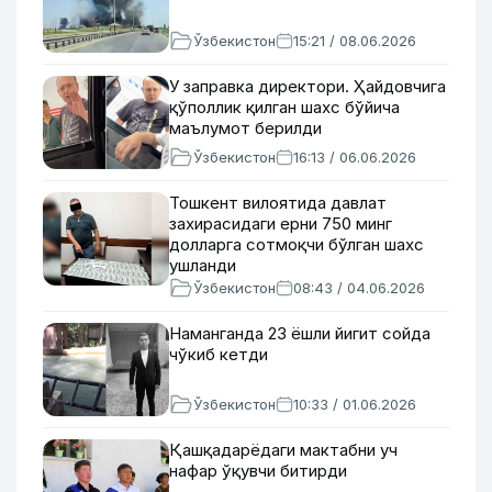
Ўзбекистон
15:21 / 08.06.2026
У заправка директори. Ҳайдовчига
қўполлик қилган шахс бўйича
маълумот берилди
Ўзбекистон
16:13 / 06.06.2026
Тошкент вилоятида давлат
захирасидаги ерни 750 минг
долларга сотмоқчи бўлган шахс
ушланди
Ўзбекистон
08:43 / 04.06.2026
Наманганда 23 ёшли йигит сойда
чўкиб кетди
Ўзбекистон
10:33 / 01.06.2026
Қашқадарёдаги мактабни уч
нафар ўқувчи битирди