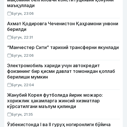
маъқуллади
Бугун, 23:06
Ахмат Қодировга Чеченистон Қаҳрамони унвони
берилди
Бугун, 22:31
“Манчестер Сити” тарихий трансферни якунлади
Бугун, 22:06
Электромобиль хариди учун автокредит
фоизининг бир қисми давлат томонидан қоплаб
берилиши мумкин
Бугун, 22:04
Жанубий Корея футболида йирик можаро:
хорижлик ҳакамларга жинсий хизматлар
кўрсатилгани маълум қилинди
Бугун, 21:35
Ўзбекистонда I ва II гуруҳ ногиронлиги бўйича