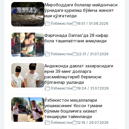
Мирободдаги болалар майдончаси
ўрнидаги қурилиш бўйича жиноят
иши қўзғатилди
Ўзбекистон
16:51 / 01.08.2026
Фарғонада Damas’да 28 нафар
бола ташилаётгани аниқланди
Ўзбекистон
22:31 / 31.07.2026
Андижонда давлат захирасидаги
ерни 39 минг долларга
расмийлаштириб бермоқчи
бўлганлар ушланди
Ўзбекистон
19:24 / 31.07.2026
Ўзбекистон маҳаллалари
уюшмасининг Косон тумани
бўлими бошлиғига хизмат
текшируви тайинланди
Ўзбекистон
12:19 / 29.07.2026