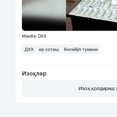
Манба: DXX
ДХХ
ер сотиш
Янгийўл тумани
Изоҳлар
Изоҳ қолдириш 