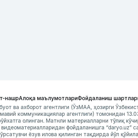
т-нашр
Алоқа маълумотлари
Фойдаланиш шартлар
буот ва ахборот агентлиги (ЎзМАА, ҳозирги Ўзбеки
мавий коммуникациялар агентлиги) томонидан 13.0
ўйхатга олинган. Матнли материалларни тўлиқ кўчи
и видеоматериалларидан фойдаланишга “daryo.uz” с
ўрсатувчи ёзув илова қилинган тақдирда йўл қўйил