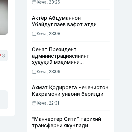
Кеча, 23:26
қозонди
Актёр Абду­маннон
Убайдуллаев вафот этди
Кеча, 23:08
Сенат Президент
3
администрациясининг
ҳуқуқий мақомини
белгиловчи конституциявий
Кеча, 23:06
қонунни маъқуллади
Ахмат Қодировга Чеченистон
Қаҳрамони унвони берилди
Кеча, 22:31
“Манчестер Сити” тарихий
трансферни якунлади