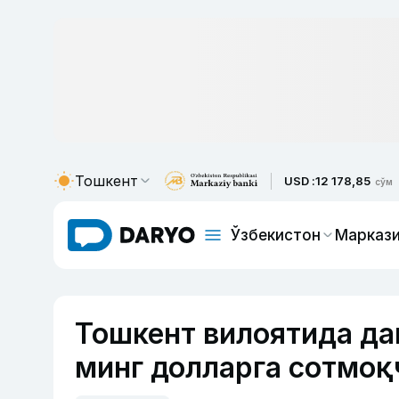
Тошкент
USD :
12 178,85
сўм
Ўзбекистон
Маркази
Тошкент вилоятида да
минг долларга сотмоқ