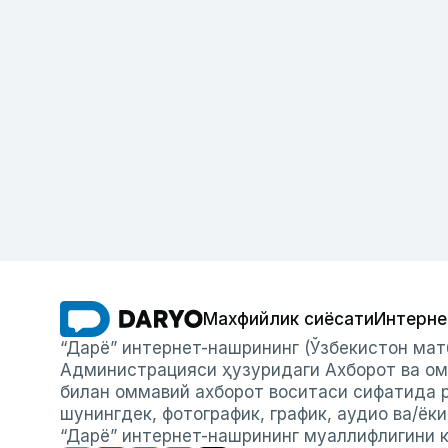
Махфийлик сиёсати
Интерне
“Дарё” интернет-нашрининг (Ўзбекистон мат
Администрацияси ҳузуридаги Ахборот ва ом
билан оммавий ахборот воситаси сифатида р
шунингдек, фотографик, график, аудио ва/ёк
“Дарё” интернет-нашрининг муаллифлигини к