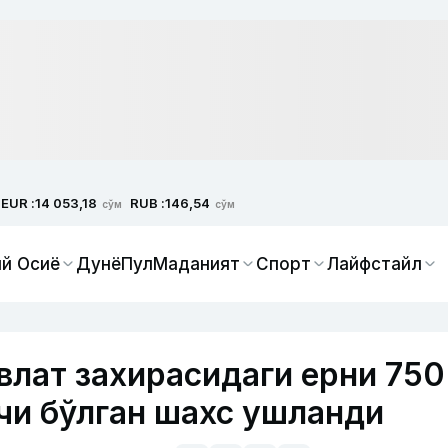
EUR :
RUB :
14 053,18
146,54
сўм
сўм
й Осиё
Дунё
Пул
Маданият
Спорт
Лайфстайл
влат захирасидаги ерни 750
чи бўлган шахс ушланди