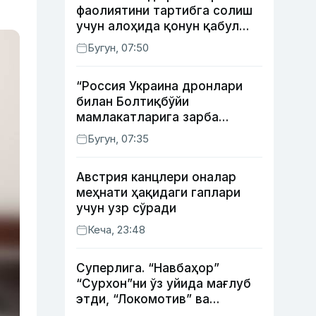
фаолиятини тартибга солиш
учун алоҳида қонун қабул
қилинди
Бугун, 07:50
“Россия Украина дронлари
билан Болтиқбўйи
мамлакатларига зарба
бермоқчи” — Литва мудофаа
Бугун, 07:35
вазири
Австрия канцлери оналар
меҳнати ҳақидаги гаплари
учун узр сўради
Кеча, 23:48
Суперлига. “Навбаҳор”
“Сурхон”ни ўз уйида мағлуб
этди, “Локомотив” ва
“Хоразм” уйда ғалаба