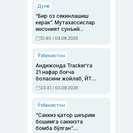
синовларга тўла ҳаёти
Дунё
“Бир оз секинлашиш
керак”. Мутахассислар
инсоният сунъий
интеллектни бошқара
12:40 / 04.08.2026
олмай қолишидан
хавотир билдирди
Ўзбекистон
Андижонда Tracker’га
21 нафар боғча
боласини жойлаб, ЙТҲ
содир этган аёлга суд
23:41 / 03.08.2026
ҳукми ўқилди
Ўзбекистон
“Саккиз қатор шеърим
бошимга саккизта
бомба бўлган”.