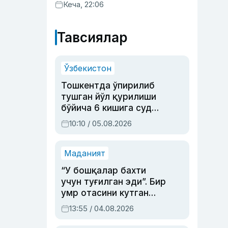
Кеча, 22:06
Тавсиялар
Ўзбекистон
Тошкентда ўпирилиб
тушган йўл қурилиши
бўйича 6 кишига суд
ҳукми ўқилди
10:10 / 05.08.2026
Маданият
“У бошқалар бахти
учун туғилган эди”. Бир
умр отасини кутган
актриса ва дубльяж
13:55 / 04.08.2026
устаси Римма
Аҳмедованинг