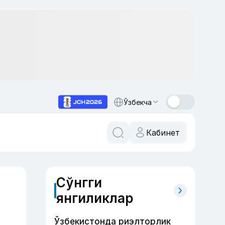
Ўзбекча
Кабинет
Сўнгги
янгиликлар
Ўзбекистонда риэлторлик