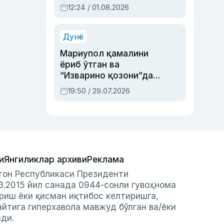
Абдулла Ориповни
12:24 / 01.08.2026
сиёсий айбловлардан
асраб қолган воқеа
Дунё
Мариупол қамалини
ёриб ўтган ва
“Изварино қозони”дан
чиққан қаҳрамон —
19:50 / 29.07.2026
Украина армияси бош
қўмондони Драпатий
ҳақида
и
Янгиликлар архиви
Реклама
стон Республикаси Президенти
3.2015 йил санада 0944-сонли гувоҳнома
риш ёки қисман иқтибос келтиришга,
айтига гиперхавола мавжуд бўлган ва/ёки
ади.