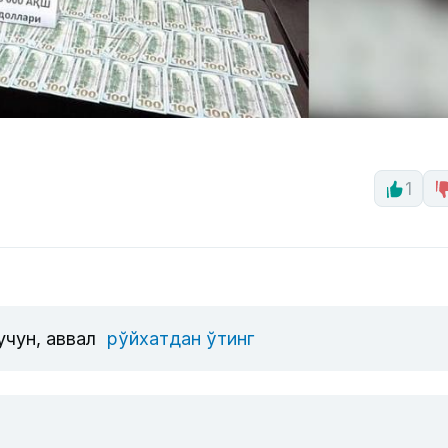
1
учун, аввал
рўйхатдан ўтинг