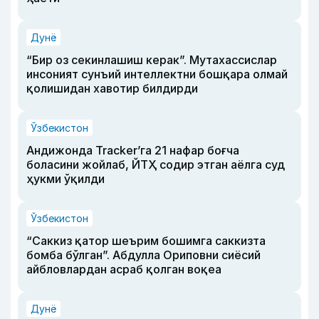
Дунё
“Бир оз секинлашиш керак”. Мутахассислар
инсоният сунъий интеллектни бошқара олмай
қолишидан хавотир билдирди
Ўзбекистон
Андижонда Tracker’га 21 нафар боғча
боласини жойлаб, ЙТҲ содир этган аёлга суд
ҳукми ўқилди
Ўзбекистон
“Саккиз қатор шеърим бошимга саккизта
бомба бўлган”. Абдулла Ориповни сиёсий
айбловлардан асраб қолган воқеа
Дунё