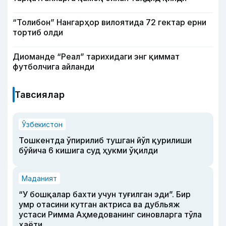
“Толибон” Нангарҳор вилоятида 72 гектар ерни
тортиб олди
Диоманде “Реал” тарихидаги энг қиммат
футболчига айланди
Тавсиялар
Ўзбекистон
Тошкентда ўпирилиб тушган йўл қурилиши
бўйича 6 кишига суд ҳукми ўқилди
Маданият
“У бошқалар бахти учун туғилган эди”. Бир
умр отасини кутган актриса ва дубльяж
устаси Римма Аҳмедованинг синовларга тўла
ҳаёти