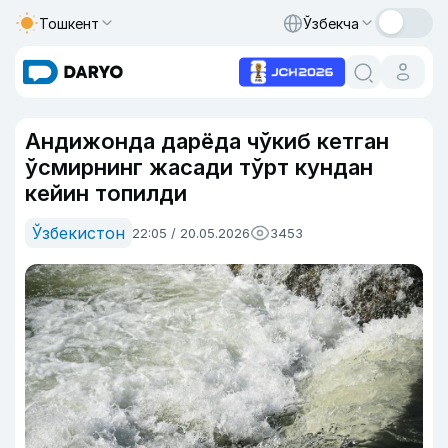
Тошкент
Ўзбекча
Андижонда дарёда чўкиб кетган
ўсмирнинг жасади тўрт кундан
кейин топилди
Ўзбекистон
22:05 / 20.05.2026
3453