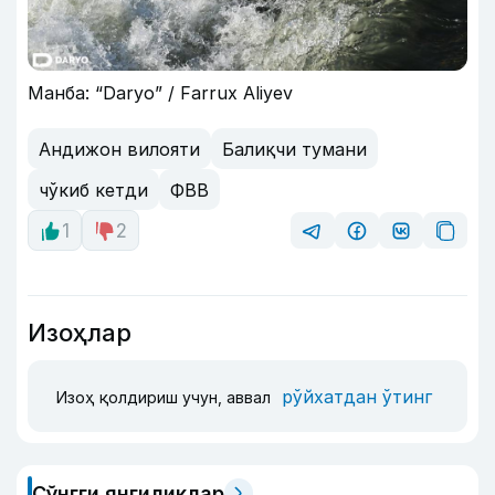
Манба: “Daryo” / Farrux Aliyev
Андижон вилояти
Балиқчи тумани
чўкиб кетди
ФВВ
1
2
Изоҳлар
рўйхатдан ўтинг
Изоҳ қолдириш учун, аввал
Сўнгги янгиликлар