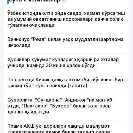
Ўзбекистонда олти ойда савдо, хизмат кўрсатиш
ва умумий овқатланиш корхоналари қанча солиқ
тўлагани очиқланди
Винисиус “Реал” билан узоқ муддатли шартнома
имзолади
Ҳусийлар ҳукумат кучларига қарши ракеталар
учирди, камида 30 киши ҳалок бўлди
Тошкентда Кичик ҳалқа автомобил йўлининг бир
қисми тўрт кунга ёпилди (харита)
Суперлига. “Сўғдиёна” “Андижон”ни мағлуб
этди, “Пахтакор” “Бухоро” билан жанговар
дуранг қайд этди
Трамп АҚШ ўқ-дорилари ҳақида маълумот
тарқатганларга қамоқ билан таҳдид қилди