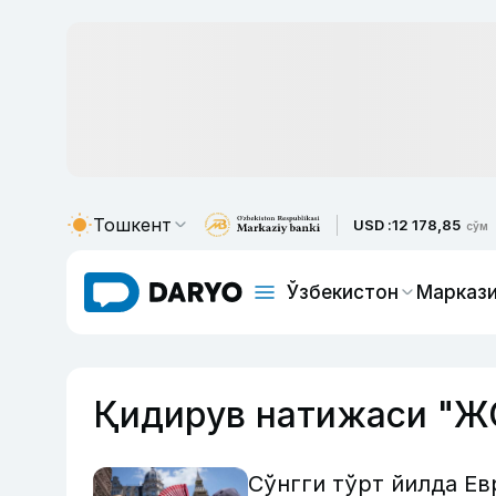
Тошкент
USD :
12 178,85
сўм
Ўзбекистон
Маркази
Қидирув натижаси "Ж
Сўнгги тўрт йилда Ев