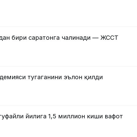
дан бири саратонга чалинади — ЖССТ
демияси тугаганини эълон қилди
туфайли йилига 1,5 миллион киши вафот