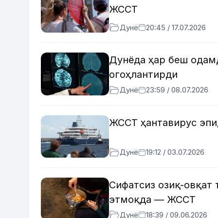
ЖССТ
Дунё
20:45 / 17.07.2026
Дунёда ҳар беш одам
огоҳлантирди
Дунё
23:59 / 08.07.2026
ЖССТ ҳантавирус эпи
Дунё
19:12 / 03.07.2026
Сифатсиз озиқ-овқат 
этмоқда — ЖССТ
Дунё
18:39 / 09.06.2026