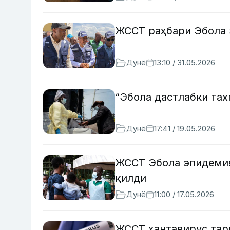
ЖССТ раҳбари Эбола 
Дунё
13:10 / 31.05.2026
“Эбола дастлабки та
Дунё
17:41 / 19.05.2026
ЖССТ Эбола эпидемия
қилди
Дунё
11:00 / 17.05.2026
ЖССТ ҳантавирус тар