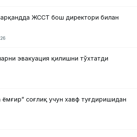
арқандда ЖССТ бош директори билан
026
арни эвакуация қилишни тўхтатди
 ёмғир” соғлиқ учун хавф туғдиришидан