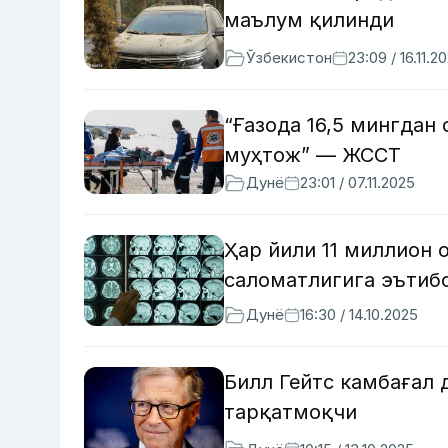
маълум қилинди
Ўзбекистон
23:09 / 16.11.2
“Ғазода 16,5 мингдан
муҳтож” — ЖССТ
Дунё
23:01 / 07.11.2025
Ҳар йили 11 миллион 
саломатлигига эътиб
Дунё
16:30 / 14.10.2025
Билл Гейтс камбағал 
тарқатмоқчи