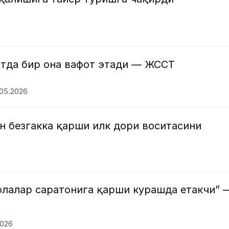
атда бир она вафот этади — ЖССТ
.05.2026
н безгакка қарши илк дори воситасини
олалар саратонига қарши курашда етакчи” 
2026