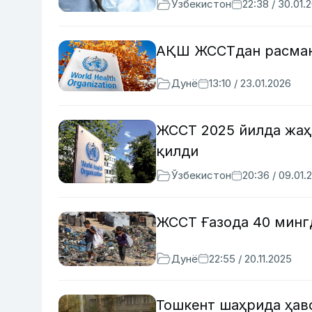
Ўзбекистон
22:38 / 30.01.
АҚШ ЖССТдан расман
Дунё
13:10 / 23.01.2026
ЖССТ 2025 йилда жаҳ
қилди
Ўзбекистон
20:36 / 09.01.
ЖССТ Ғазода 40 минг
Дунё
22:55 / 20.11.2025
Тошкент шаҳрида ҳав