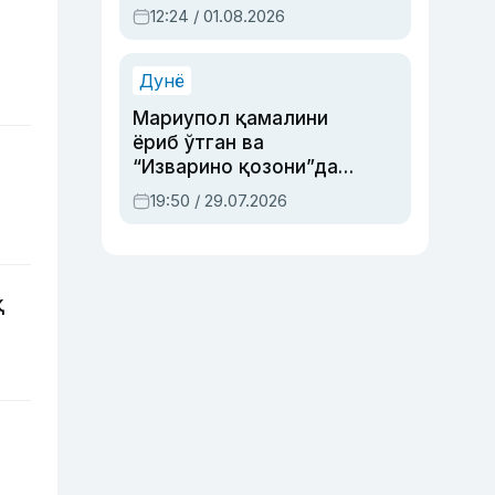
Абдулла Ориповни
12:24 / 01.08.2026
сиёсий айбловлардан
асраб қолган воқеа
Дунё
Мариупол қамалини
ёриб ўтган ва
“Изварино қозони”дан
чиққан қаҳрамон —
19:50 / 29.07.2026
Украина армияси бош
қўмондони Драпатий
ҳақида
қ