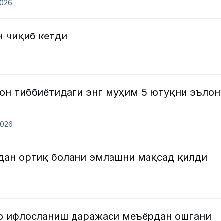
2026
 чиқиб кетди
он тиббиётидаги энг муҳим 5 ютуқни эълон
2026
дан ортиқ болани эмлашни мақсад қилди
о ифлосланиш даражаси меъёрдан ошгани