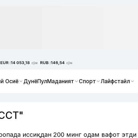
EUR :
RUB :
14 053,18
146,54
сўм
сўм
й Осиё
Дунё
Пул
Маданият
Спорт
Лайфстайл
ССТ"
ропада иссиқдан 200 минг одам вафот этди