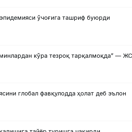
эпидемияси ўчоғига ташриф буюрди
хминлардан кўра тезроқ тарқалмоқда” — Ж
сини глобал фавқулодда ҳолат деб эълон
қалишига тайёр туришга чақирди