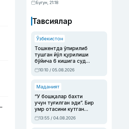
Бугун, 21:18
Тавсиялар
Ўзбекистон
Тошкентда ўпирилиб
тушган йўл қурилиши
бўйича 6 кишига суд
ҳукми ўқилди
10:10 / 05.08.2026
Маданият
“У бошқалар бахти
учун туғилган эди”. Бир
—
умр отасини кутган
актриса ва дубльяж
13:55 / 04.08.2026
устаси Римма
Аҳмедованинг