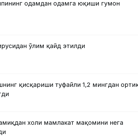
ппининг одамдан одамга юқиши гумон
ирусидан ўлим қайд этилди
инг қисқариши туфайли 1,2 мингдан орти
тди
амиқдан холи мамлакат мақомини нега
ди