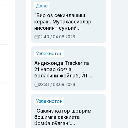
синовларга тўла ҳаёти
Дунё
“Бир оз секинлашиш
керак”. Мутахассислар
инсоният сунъий
интеллектни бошқара
12:40 / 04.08.2026
олмай қолишидан
хавотир билдирди
Ўзбекистон
Андижонда Tracker’га
21 нафар боғча
боласини жойлаб, ЙТҲ
содир этган аёлга суд
23:41 / 03.08.2026
ҳукми ўқилди
Ўзбекистон
“Саккиз қатор шеърим
бошимга саккизта
бомба бўлган”.