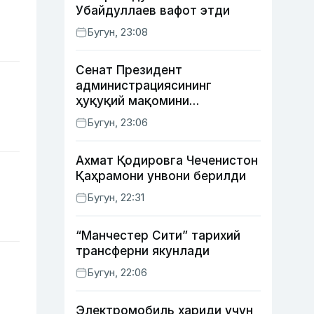
Убайдуллаев вафот этди
Бугун, 23:08
Сенат Президент
администрациясининг
ҳуқуқий мақомини
белгиловчи конституциявий
Бугун, 23:06
қонунни маъқуллади
Ахмат Қодировга Чеченистон
Қаҳрамони унвони берилди
Бугун, 22:31
“Манчестер Сити” тарихий
трансферни якунлади
Бугун, 22:06
Электромобиль хариди учун