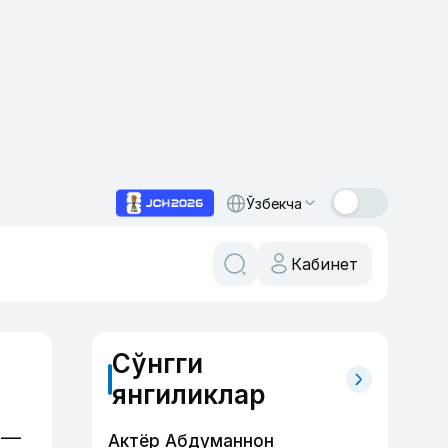
Ўзбекча
Кабинет
Сўнгги
янгиликлар
 —
Актёр Абду­маннон