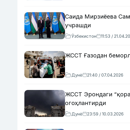
Саида Мирзиёева Сам
учрашди
Ўзбекистон
11:53 / 21.04.2
ЖССТ Ғазодан беморл
Дунё
21:40 / 07.04.2026
ЖССТ Эрондаги “қора
огоҳлантирди
Дунё
23:59 / 10.03.2026