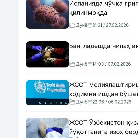
Испанияда чўчқа гри
қилинмоқда
Дунё
21:31 / 27.02.2026
Бангладешда нипаҳ в
Дунё
14:03 / 07.02.2026
ЖССТ молиялаштиришн
ходимни ишдан бўша
Дунё
22:06 / 06.02.2026
ЖССТ Ўзбекистон қиз
йўқотганига изоҳ бер