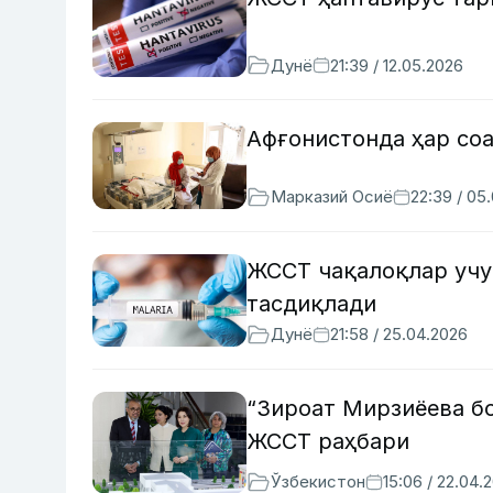
Дунё
21:39 / 12.05.2026
Афғонистонда ҳар со
Марказий Осиё
22:39 / 05
ЖССТ чақалоқлар учу
тасдиқлади
Дунё
21:58 / 25.04.2026
“Зироат Мирзиёева б
ЖССТ раҳбари
Ўзбекистон
15:06 / 22.04.