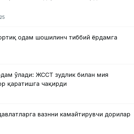
025
 ортиқ одам шошилинч тиббий ёрдамга
одам ўлади: ЖССТ зудлик билан мия
ор қаратишга чақирди
давлатларга вазнни камайтирувчи дорилар