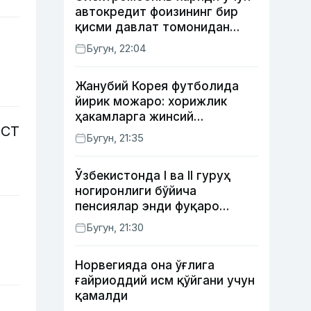
автокредит фоизининг бир
қисми давлат томонидан
қоплаб берилиши мумкин
Бугун, 22:04
Жанубий Корея футболида
йирик можаро: хорижлик
ҳакамларга жинсий
ССТ
хизматлар кўрсатилгани
Бугун, 21:35
маълум қилинди
Ўзбекистонда I ва II гуруҳ
ногиронлиги бўйича
пенсиялар энди фуқаро
мурожаатисиз тайинланиши
Бугун, 21:30
мумкин
Норвегияда она ўғлига
ғайриоддий исм қўйгани учун
қамалди