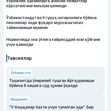
хорижлик ҳакамларга жинсий хизматлар
кўрсатилгани маълум қилинди
Ўзбекистонда I ва II гуруҳ ногиронлиги бўйича
пенсиялар энди фуқаро мурожаатисиз
тайинланиши мумкин
Норвегияда она ўғлига ғайриоддий исм қўйгани
учун қамалди
Тавсиялар
Ўзбекистон
Тошкентда ўпирилиб тушган йўл қурилиши
бўйича 6 кишига суд ҳукми ўқилди
Маданият
“У бошқалар бахти учун туғилган эди”. Бир