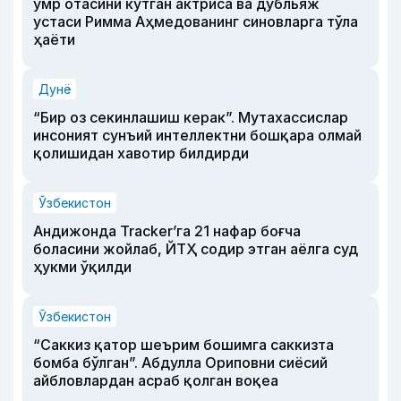
умр отасини кутган актриса ва дубльяж
устаси Римма Аҳмедованинг синовларга тўла
ҳаёти
Дунё
“Бир оз секинлашиш керак”. Мутахассислар
инсоният сунъий интеллектни бошқара олмай
қолишидан хавотир билдирди
Ўзбекистон
Андижонда Tracker’га 21 нафар боғча
боласини жойлаб, ЙТҲ содир этган аёлга суд
ҳукми ўқилди
Ўзбекистон
“Саккиз қатор шеърим бошимга саккизта
бомба бўлган”. Абдулла Ориповни сиёсий
айбловлардан асраб қолган воқеа