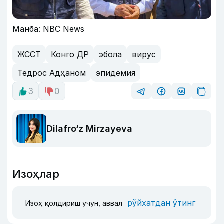
Манба: NBC News
ЖССТ
Конго ДР
эбола
вирус
Тедрос Адҳаном
эпидемия
3
0
Dilafro‘z Mirzayeva
Изоҳлар
рўйхатдан ўтинг
Изоҳ қолдириш учун, аввал