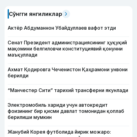
Сўнгги янгиликлар
Актёр Абду­маннон Убайдуллаев вафот этди
Сенат Президент администрациясининг ҳуқуқий
мақомини белгиловчи конституциявий қонунни
маъқуллади
Ахмат Қодировга Чеченистон Қаҳрамони унвони
берилди
“Манчестер Сити” тарихий трансферни якунлади
Электромобиль хариди учун автокредит
фоизининг бир қисми давлат томонидан қоплаб
берилиши мумкин
Жанубий Корея футболида йирик можаро: