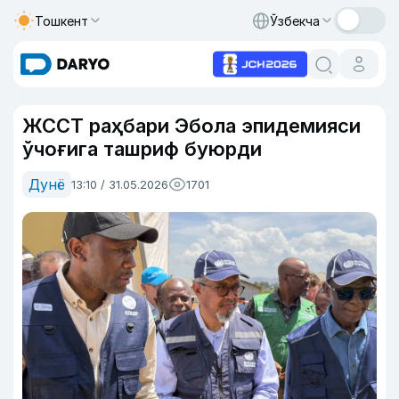
Тошкент
Ўзбекча
ЖССТ раҳбари Эбола эпидемияси
ўчоғига ташриф буюрди
Дунё
13:10 / 31.05.2026
1701