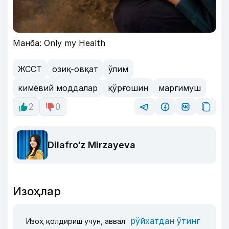
Манба: Only my Health
ЖССТ
озиқ-овқат
ўлим
кимёвий моддалар
қўрғошин
маргимуш
2
0
Dilafro‘z Mirzayeva
Изоҳлар
рўйхатдан ўтинг
Изоҳ қолдириш учун, аввал