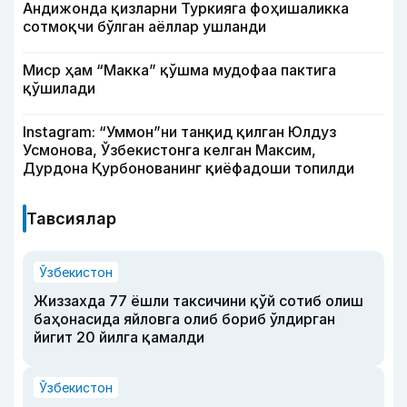
Андижонда қизларни Туркияга фоҳишаликка
сотмоқчи бўлган аёллар ушланди
Миср ҳам “Макка” қўшма мудофаа пактига
қўшилади
Instagram: “Уммон”ни танқид қилган Юлдуз
Усмонова, Ўзбекистонга келган Максим,
Дурдона Қурбонованинг қиёфадоши топилди
Тавсиялар
Ўзбекистон
Жиззахда 77 ёшли таксичини қўй сотиб олиш
баҳонасида яйловга олиб бориб ўлдирган
йигит 20 йилга қамалди
Ўзбекистон