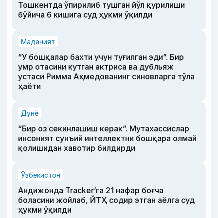
Тошкентда ўпирилиб тушган йўл қурилиши
бўйича 6 кишига суд ҳукми ўқилди
Маданият
“У бошқалар бахти учун туғилган эди”. Бир
умр отасини кутган актриса ва дубльяж
устаси Римма Аҳмедованинг синовларга тўла
ҳаёти
Дунё
“Бир оз секинлашиш керак”. Мутахассислар
инсоният сунъий интеллектни бошқара олмай
қолишидан хавотир билдирди
Ўзбекистон
Андижонда Tracker’га 21 нафар боғча
боласини жойлаб, ЙТҲ содир этган аёлга суд
ҳукми ўқилди