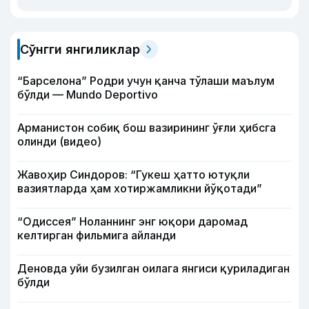
Сўнгги янгиликлар
“Барселона” Родри учун қанча тўлаши маълум
бўлди — Mundo Deportivo
Арманистон собиқ бош вазирининг ўғли ҳибсга
олинди (видео)
Жавоҳир Синдоров: “Гукеш ҳатто ютуқли
вазиятларда ҳам хотиржамликни йўқотади”
“Одиссея” Ноланнинг энг юқори даромад
келтирган фильмига айланди
Деновда уйи бузилган оилага янгиси қуриладиган
бўлди