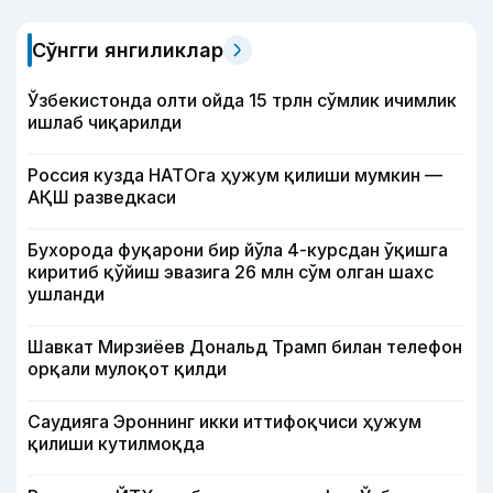
Сўнгги янгиликлар
Ўзбекистонда олти ойда 15 трлн сўмлик ичимлик
ишлаб чиқарилди
Россия кузда НАТОга ҳужум қилиши мумкин —
АҚШ разведкаси
Бухорода фуқарони бир йўла 4-курсдан ўқишга
киритиб қўйиш эвазига 26 млн сўм олган шахс
ушланди
Шавкат Мирзиёев Дональд Трамп билан телефон
орқали мулоқот қилди
Саудияга Эроннинг икки иттифоқчиси ҳужум
қилиши кутилмоқда