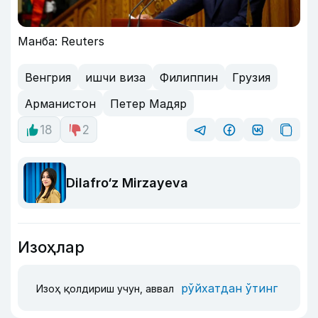
Манба: Reuters
Венгрия
ишчи виза
Филиппин
Грузия
Арманистон
Петер Мадяр
18
2
Dilafro‘z Mirzayeva
Изоҳлар
рўйхатдан ўтинг
Изоҳ қолдириш учун, аввал