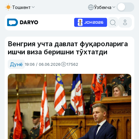
Тошкент
Ўзбекча
Венгрия учта давлат фуқароларига
ишчи виза беришни тўхтатди
Дунё
19:06 / 06.06.2026
17562