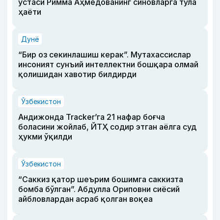
устаси Римма Аҳмедованинг синовларга тўла
ҳаёти
Дунё
“Бир оз секинлашиш керак”. Мутахассислар
инсоният сунъий интеллектни бошқара олмай
қолишидан хавотир билдирди
Ўзбекистон
Андижонда Tracker’га 21 нафар боғча
боласини жойлаб, ЙТҲ содир этган аёлга суд
ҳукми ўқилди
Ўзбекистон
“Саккиз қатор шеърим бошимга саккизта
бомба бўлган”. Абдулла Ориповни сиёсий
айбловлардан асраб қолган воқеа