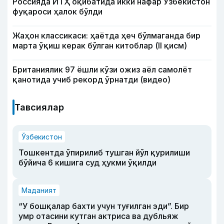
Россияда ЙТҲ оқибатида икки нафар Ўзбекистон
фуқароси ҳалок бўлди
Жаҳон классикаси: ҳаётда ҳеч бўлмаганда бир
марта ўқиш керак бўлган китоблар (II қисм)
Британиялик 97 ёшли кўзи ожиз аёл самолёт
қанотида учиб рекорд ўрнатди (видео)
Тавсиялар
Ўзбекистон
Тошкентда ўпирилиб тушган йўл қурилиши
бўйича 6 кишига суд ҳукми ўқилди
Маданият
“У бошқалар бахти учун туғилган эди”. Бир
умр отасини кутган актриса ва дубльяж