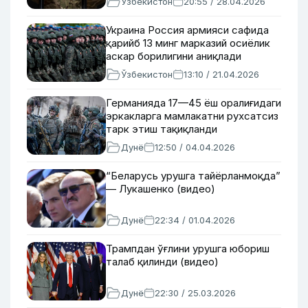
Ўзбекистон
20:55 / 28.04.2026
Украина Россия армияси сафида
қарийб 13 минг марказий осиёлик
аскар борилигини аниқлади
Ўзбекистон
13:10 / 21.04.2026
Германияда 17—45 ёш оралиғидаги
эркакларга мамлакатни рухсатсиз
тарк этиш тақиқланди
Дунё
12:50 / 04.04.2026
“Беларусь урушга тайёрланмоқда”
— Лукашенко (видео)
Дунё
22:34 / 01.04.2026
Трампдан ўғлини урушга юбориш
талаб қилинди (видео)
Дунё
22:30 / 25.03.2026