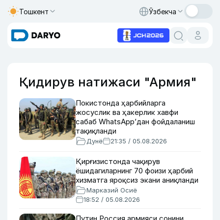
Тошкент
Ўзбекча
Қидирув натижаси "Армия"
Покистонда ҳарбийларга
жосуслик ва ҳакерлик хавфи
сабаб WhatsApp’дан фойдаланиш
тақиқланди
Дунё
21:35 / 05.08.2026
Қирғизистонда чақирув
ёшидагиларнинг 70 фоизи ҳарбий
хизматга яроқсиз экани аниқланди
Марказий Осиё
18:52 / 05.08.2026
Путин Россия армияси сонини