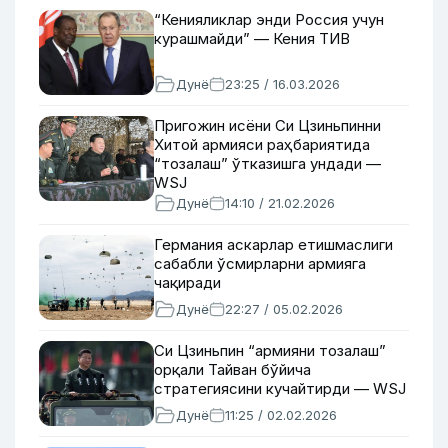
“Кенияликлар энди Россия учун
курашмайди” — Кения ТИВ
Дунё
23:25 / 16.03.2026
Пригожин исёни Си Цзиньпинни
Хитой армияси раҳбариятида
“тозалаш” ўтказишга ундади —
WSJ
Дунё
14:10 / 21.02.2026
Германия аскарлар етишмаслиги
сабабли ўсмирларни армияга
чақиради
Дунё
22:27 / 05.02.2026
Си Цзиньпин “армияни тозалаш”
орқали Тайван бўйича
стратегиясини кучайтирди — WSJ
Дунё
11:25 / 02.02.2026