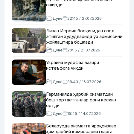
оширди
Дунё
22:45 / 27.07.2026
Ливан Исроил босқинидан озод
этилган ҳудудларида ўз армиясини
жойлаштира бошлади
Дунё
20:15 / 21.07.2026
Украина мудофаа вазири
истеъфога чиқди
Дунё
08:43 / 16.07.2026
Германияда ҳарбий хизматдан
бош тортаётганлар сони кескин
ортди
Дунё
15:45 / 14.07.2026
Беларусда хизматга яроқсизлар
ҳам ҳарбий комиссариатларга