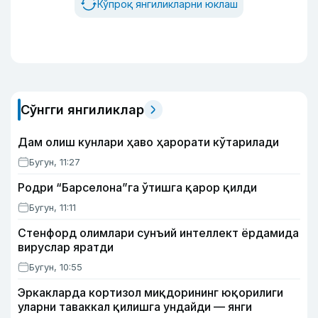
Кўпроқ янгиликларни юклаш
Сўнгги янгиликлар
Дам олиш кунлари ҳаво ҳарорати кўтарилади
Бугун, 11:27
Родри “Барселона”га ўтишга қарор қилди
Бугун, 11:11
Стенфорд олимлари сунъий интеллект ёрдамида
вируслар яратди
Бугун, 10:55
Эркакларда кортизол миқдорининг юқорилиги
уларни таваккал қилишга ундайди — янги