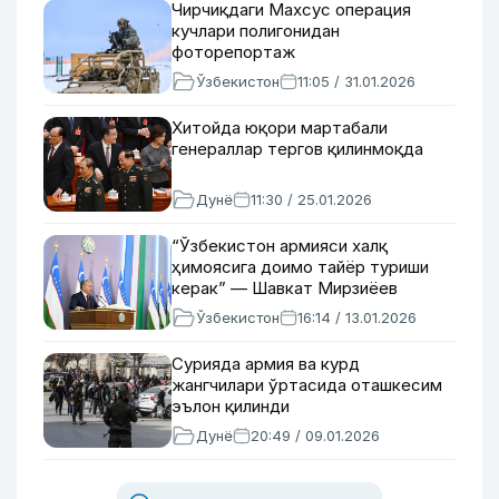
Чирчиқдаги Махсус операция
кучлари полигонидан
фоторепортаж
Ўзбекистон
11:05 / 31.01.2026
Хитойда юқори мартабали
генераллар тергов қилинмоқда
Дунё
11:30 / 25.01.2026
“Ўзбекистон армияси халқ
ҳимоясига доимо тайёр туриши
керак” — Шавкат Мирзиёев
Ўзбекистон
16:14 / 13.01.2026
Сурияда армия ва курд
жангчилари ўртасида оташкесим
эълон қилинди
Дунё
20:49 / 09.01.2026