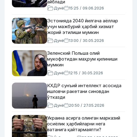
айблади
Дунё
15:25 / 09.06.2026
Эстонияда 2040 йилгача аёллар
учун мажбурий ҳарбий хизмат
жорий этилиши мумкин
Дунё
13:00 / 30.05.2026
Зеленский Польша олий
мукофотидан маҳрум қилиниши
мумкин
Дунё
12:15 / 30.05.2026
КХДР сунъий интеллект асосида
ишловчи ракетани синовдан
ўтказди
Дунё
20:50 / 27.05.2026
Украина асирга олинган марказий
осиёлик ҳарбийларни нега
ватанига қайтармаяпти?