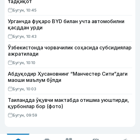
тадқиқот
Бугун, 10:45
Урганчда фуқаро BYD билан учта автомобилни
қасддан урди
Бугун, 10:43
Ўзбекистонда чорвачилик соҳасида субсидиялар
ажратилади
Бугун, 10:10
Абдуқодир Ҳусановнинг “Манчестер Сити”даги
маоши маълум бўлди
Бугун, 10:03
Таиландда ўқувчи мактабда отишма уюштирди,
қурбонлар бор (фото)
Бугун, 09:59