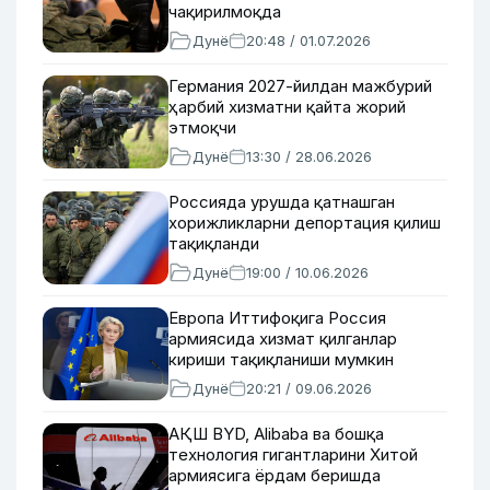
чақирилмоқда
Дунё
20:48 / 01.07.2026
Германия 2027-йилдан мажбурий
ҳарбий хизматни қайта жорий
этмоқчи
Дунё
13:30 / 28.06.2026
Россияда урушда қатнашган
хорижликларни депортация қилиш
тақиқланди
Дунё
19:00 / 10.06.2026
Европа Иттифоқига Россия
армиясида хизмат қилганлар
кириши тақиқланиши мумкин
Дунё
20:21 / 09.06.2026
АҚШ BYD, Alibaba ва бошқа
технология гигантларини Хитой
армиясига ёрдам беришда