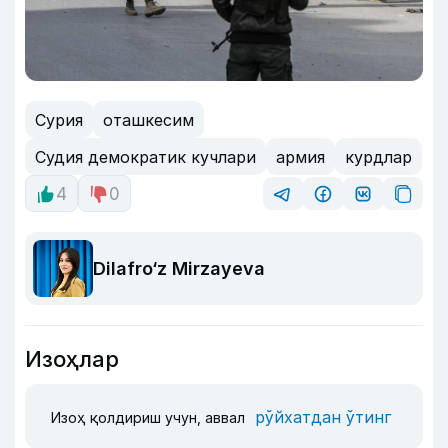
Сурия
оташкесим
Судия демократик кучлари
армия
курдлар
4
0
Dilafro‘z Mirzayeva
Изоҳлар
рўйхатдан ўтинг
Изоҳ қолдириш учун, аввал