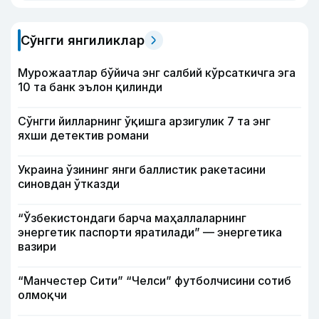
Сўнгги янгиликлар
Мурожаатлар бўйича энг салбий кўрсаткичга эга
10 та банк эълон қилинди
Сўнгги йилларнинг ўқишга арзигулик 7 та энг
яхши детектив романи
Украина ўзининг янги баллистик ракетасини
синовдан ўтказди
“Ўзбекистондаги барча маҳаллаларнинг
энергетик паспорти яратилади” — энергетика
вазири
“Манчестер Сити” “Челси” футболчисини сотиб
олмоқчи