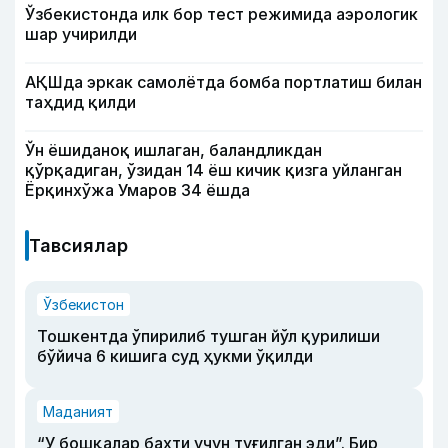
Ўзбекистонда илк бор тест режимида аэрологик
шар учирилди
АҚШда эркак самолётда бомба портлатиш билан
таҳдид қилди
Ўн ёшиданоқ ишлаган, баландликдан
қўрқадиган, ўзидан 14 ёш кичик қизга уйланган
Ёрқинхўжа Умаров 34 ёшда
Тавсиялар
Ўзбекистон
Тошкентда ўпирилиб тушган йўл қурилиши
бўйича 6 кишига суд ҳукми ўқилди
Маданият
“У бошқалар бахти учун туғилган эди”. Бир