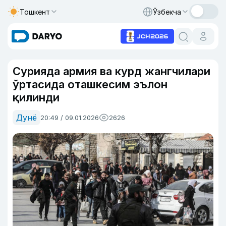
Тошкент
Ўзбекча
Сурияда армия ва курд жангчилари
ўртасида оташкесим эълон
қилинди
Дунё
20:49 / 09.01.2026
2626