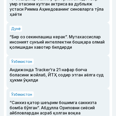
умр отасини кутган актриса ва дубльяж
устаси Римма Аҳмедованинг синовларга тўла
ҳаёти
Дунё
“Бир оз секинлашиш керак”. Мутахассислар
инсоният сунъий интеллектни бошқара олмай
қолишидан хавотир билдирди
Ўзбекистон
Андижонда Tracker’га 21 нафар боғча
боласини жойлаб, ЙТҲ содир этган аёлга суд
ҳукми ўқилди
Ўзбекистон
“Саккиз қатор шеърим бошимга саккизта
бомба бўлган”. Абдулла Ориповни сиёсий
айбловлардан асраб қолган воқеа