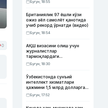
Бугун, 18:55
Британиялик 97 ёшли кўзи
ожиз аёл самолёт қанотида
учиб рекорд ўрнатди (видео)
Бугун, 18:54
0
АҚШ визасини олиш учун
журналистлар
тармоқлардаги
профилларини очиб қўйиши
Бугун, 18:30
талаб этилиши мумкин
Ўзбекистонда сунъий
интеллект хизматлари
ҳажмини 1,5 млрд долларга
етказиш
Бугун, 17:52
режалаштирилмоқда