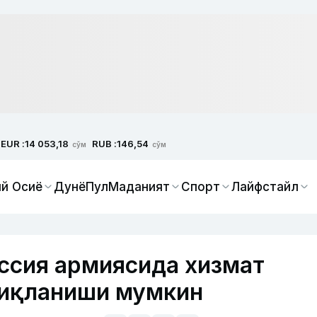
EUR :
RUB :
14 053,18
146,54
сўм
сўм
й Осиё
Дунё
Пул
Маданият
Спорт
Лайфстайл
ссия армиясида хизмат
қиқланиши мумкин