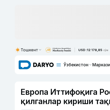
Тошкент
USD :
12 178,85
сўм
Ўзбекистон
Маркази
Европа Иттифоқига Ро
қилганлар кириши та