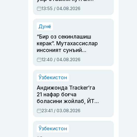
актриса ва дубльяж
13:55 / 04.08.2026
устаси Римма
Аҳмедованинг
синовларга тўла ҳаёти
Дунё
“Бир оз секинлашиш
керак”. Мутахассислар
инсоният сунъий
интеллектни бошқара
12:40 / 04.08.2026
олмай қолишидан
хавотир билдирди
Ўзбекистон
Андижонда Tracker’га
21 нафар боғча
боласини жойлаб, ЙТҲ
содир этган аёлга суд
23:41 / 03.08.2026
ҳукми ўқилди
Ўзбекистон