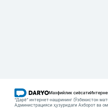
Махфийлик сиёсати
Интерне
“Дарё” интернет-нашрининг (Ўзбекистон мат
Администрацияси ҳузуридаги Ахборот ва ом