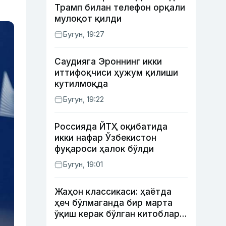
Трамп билан телефон орқали
мулоқот қилди
Бугун, 19:27
Саудияга Эроннинг икки
иттифоқчиси ҳужум қилиши
кутилмоқда
Бугун, 19:22
Россияда ЙТҲ оқибатида
икки нафар Ўзбекистон
фуқароси ҳалок бўлди
Бугун, 19:01
Жаҳон классикаси: ҳаётда
ҳеч бўлмаганда бир марта
ўқиш керак бўлган китоблар
(II қисм)