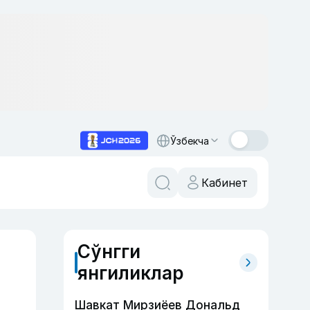
Ўзбекча
Кабинет
Сўнгги
янгиликлар
Шавкат Мирзиёев Дональд