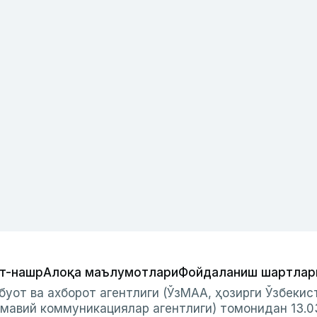
т-нашр
Алоқа маълумотлари
Фойдаланиш шартлар
буот ва ахборот агентлиги (ЎзМАА, ҳозирги Ўзбеки
мавий коммуникациялар агентлиги) томонидан 13.0