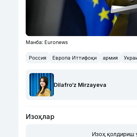
Манба: Euronews
Россия
Европа Иттифоқи
армия
Укра
Dilafro‘z Mirzayeva
Изоҳлар
Изоҳ қолдириш 