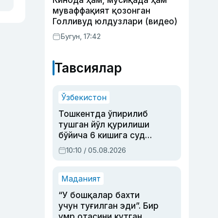
Кинода ҳам, мусиқада ҳам
муваффақият қозонган
Голливуд юлдузлари (видео)
Бугун, 17:42
Тавсиялар
Ўзбекистон
Тошкентда ўпирилиб
тушган йўл қурилиши
бўйича 6 кишига суд
ҳукми ўқилди
10:10 / 05.08.2026
Маданият
“У бошқалар бахти
учун туғилган эди”. Бир
умр отасини кутган