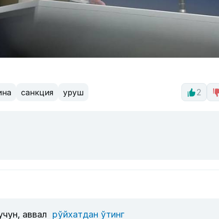
ина
санкция
уруш
2
учун, аввал
рўйхатдан ўтинг