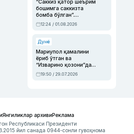
“Саккиз қатор шеърим
бошимга саккизта
бомба бўлган”.
Абдулла Ориповни
12:24 / 01.08.2026
сиёсий айбловлардан
асраб қолган воқеа
Дунё
Мариупол қамалини
ёриб ўтган ва
“Изварино қозони”дан
чиққан қаҳрамон —
19:50 / 29.07.2026
Украина армияси бош
қўмондони Драпатий
ҳақида
и
Янгиликлар архиви
Реклама
стон Республикаси Президенти
3.2015 йил санада 0944-сонли гувоҳнома