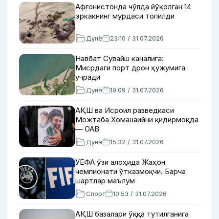
Афғонистонда чўлда йўқолган 14
эркакнинг мурдаси топилди
Дунё
23:10 / 31.07.2026
Навбат Сувайш каналига:
Мисрдаги порт дрон ҳужумига
учради
Дунё
19:09 / 31.07.2026
АҚШ ва Исроил разведкаси
Можтаба Хоманаийни қидирмоқда
— ОАВ
Дунё
15:32 / 31.07.2026
УЕФА ўзи алоҳида Жаҳон
чемпионати ўтказмоқчи. Барча
шартлар маълум
Спорт
10:53 / 31.07.2026
АҚШ базалари ўққа тутилганига