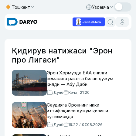
Тошкент
Ўзбекча
Қидирув натижаси "Эрон
про Лигаси"
Эрон Ҳормузда БАА ёнилғи
кемасига ракета билан ҳужум
қилди — Абу Даби
Дунё
Кеча, 21:20
Саудияга Эроннинг икки
иттифоқчиси ҳужум қилиши
кутилмоқда
Дунё
19:22 / 07.08.2026