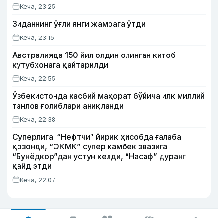
Кеча, 23:25
Зиданнинг ўғли янги жамоага ўтди
Кеча, 23:15
Австралияда 150 йил олдин олинган китоб
кутубхонага қайтарилди
Кеча, 22:55
Ўзбекистонда касбий маҳорат бўйича илк миллий
танлов ғолиблари аниқланди
Кеча, 22:38
Суперлига. “Нефтчи” йирик ҳисобда ғалаба
қозонди, “ОКМК” супер камбек эвазига
“Бунёдкор”дан устун келди, “Насаф” дуранг
қайд этди
Кеча, 22:07