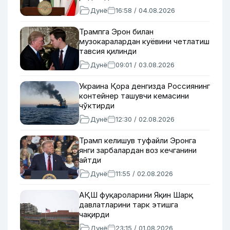
Дунё
16:58 / 04.08.2026
Трампга Эрон билан
музокаралардан куёвини четлатиш
тавсия қилинди
Дунё
09:01 / 03.08.2026
Украина Қора денгизда Россиянинг
контейнер ташувчи кемасини
чўктирди
Дунё
12:30 / 02.08.2026
Трамп келишув туфайли Эронга
янги зарбалардан воз кечганини
айтди
Дунё
11:55 / 02.08.2026
АҚШ фуқароларини Яқин Шарқ
давлатларини тарк этишга
чақирди
Дунё
23:15 / 01.08.2026