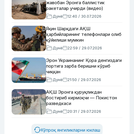
жавобан Эронга баллистик
ракеталар учирди (видео)
Дунё
12:40 / 30.07.2026
Яқин Шарқдаги АҚШ
ҳарбийларининг телефонлари олиб
қўйилиши мумкин
Дунё
22:59 / 29.07.2026
Эрон Украинанинг Қора денгиздаги
портига зарба беришни кўриб
чиққан
Дунё
21:50 / 29.07.2026
АҚШ Эронга қуруқликдан
бостириб кирмоқчи — Покистон
разведкаси
Дунё
20:31 / 29.07.2026
Кўпроқ янгиликларни юклаш