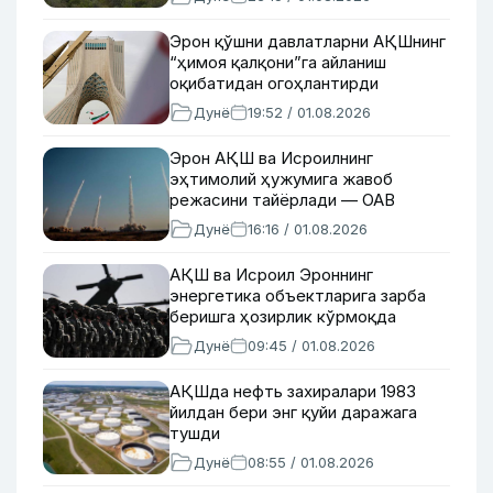
Эрон қўшни давлатларни АҚШнинг
“ҳимоя қалқони”га айланиш
оқибатидан огоҳлантирди
Дунё
19:52 / 01.08.2026
Эрон АҚШ ва Исроилнинг
эҳтимолий ҳужумига жавоб
режасини тайёрлади — ОАВ
Дунё
16:16 / 01.08.2026
АҚШ ва Исроил Эроннинг
энергетика объектларига зарба
беришга ҳозирлик кўрмоқда
Дунё
09:45 / 01.08.2026
АҚШда нефть захиралари 1983
йилдан бери энг қуйи даражага
тушди
Дунё
08:55 / 01.08.2026