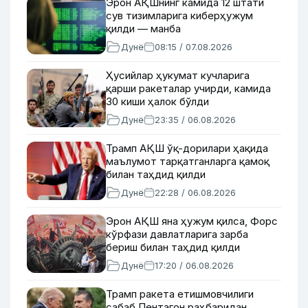
Эрон АҚШнинг камида 12 штати
сув тизимларига киберҳужум
қилди — манба
Дунё
08:15 / 07.08.2026
Ҳусийлар ҳукумат кучларига
қарши ракеталар учирди, камида
30 киши ҳалок бўлди
Дунё
23:35 / 06.08.2026
Трамп АҚШ ўқ-дорилари ҳақида
маълумот тарқатганларга қамоқ
билан таҳдид қилди
Дунё
22:28 / 06.08.2026
Эрон АҚШ яна ҳужум қилса, Форс
кўрфази давлатларига зарба
бериш билан таҳдид қилди
Дунё
17:20 / 06.08.2026
Трамп ракета етишмовчилиги
сабаб Пентагон раҳбаридан