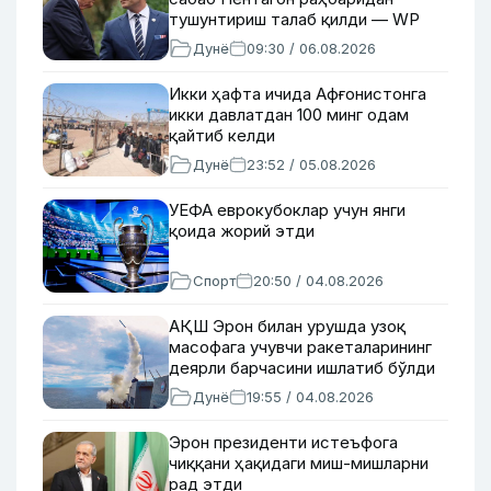
тушунтириш талаб қилди — WP
Дунё
09:30 / 06.08.2026
Икки ҳафта ичида Афғонистонга
икки давлатдан 100 минг одам
қайтиб келди
Дунё
23:52 / 05.08.2026
УЕФА еврокубоклар учун янги
қоида жорий этди
Спорт
20:50 / 04.08.2026
АҚШ Эрон билан урушда узоқ
масофага учувчи ракеталарининг
деярли барчасини ишлатиб бўлди
Дунё
19:55 / 04.08.2026
Эрон президенти истеъфога
чиққани ҳақидаги миш-мишларни
рад этди