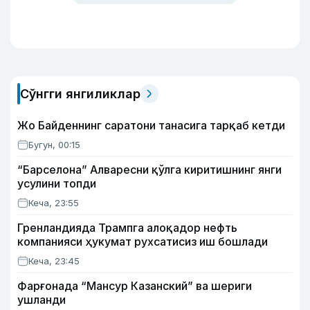
Сўнгги янгиликлар
Жо Байденнинг саратони танасига тарқаб кетди
Бугун, 00:15
“Барселона” Алваресни қўлга киритишнинг янги
усулини топди
Кеча, 23:55
Гренландияда Трампга алоқадор нефть
компанияси ҳукумат рухсатисиз иш бошлади
Кеча, 23:45
Фарғонада “Мансур Казанский” ва шериги
ушланди