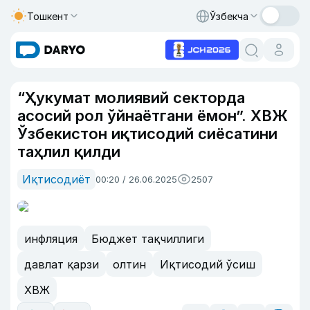
Тошкент
Ўзбекча
“Ҳукумат молиявий секторда
асосий рол ўйнаётгани ёмон”. ХВЖ
Ўзбекистон иқтисодий сиёсатини
таҳлил қилди
Иқтисодиёт
00:20 / 26.06.2025
2507
инфляция
Бюджет тақчиллиги
давлат қарзи
олтин
Иқтисодий ўсиш
ХВЖ