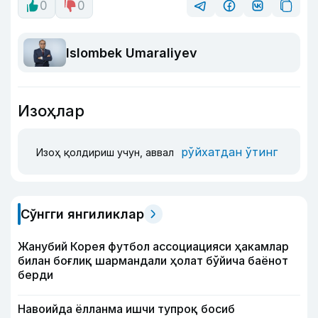
0
0
Islombek Umaraliyev
Изоҳлар
рўйхатдан ўтинг
Изоҳ қолдириш учун, аввал
Сўнгги янгиликлар
Жанубий Корея футбол ассоциацияси ҳакамлар
билан боғлиқ шармандали ҳолат бўйича баёнот
берди
Навоийда ёлланма ишчи тупроқ босиб