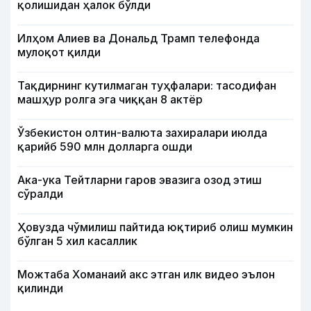
қолишидан ҳалок бўлди
Илҳом Алиев ва Дональд Трамп телефонда
мулоқот қилди
Тақдирнинг кутилмаган туҳфалари: тасодифан
машҳур ролга эга чиққан 8 актёр
Ўзбекистон олтин-валюта захиралари июлда
қарийб 590 млн долларга ошди
Ака-ука Тейтларни гаров эвазига озод этиш
сўралди
Ҳовузда чўмилиш пайтида юқтириб олиш мумкин
бўлган 5 хил касаллик
Можтаба Хоманаий акс этган илк видео эълон
қилинди