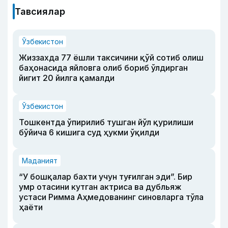
Тавсиялар
Ўзбекистон
Жиззахда 77 ёшли таксичини қўй сотиб олиш
баҳонасида яйловга олиб бориб ўлдирган
йигит 20 йилга қамалди
Ўзбекистон
Тошкентда ўпирилиб тушган йўл қурилиши
бўйича 6 кишига суд ҳукми ўқилди
Маданият
“У бошқалар бахти учун туғилган эди”. Бир
умр отасини кутган актриса ва дубльяж
устаси Римма Аҳмедованинг синовларга тўла
ҳаёти