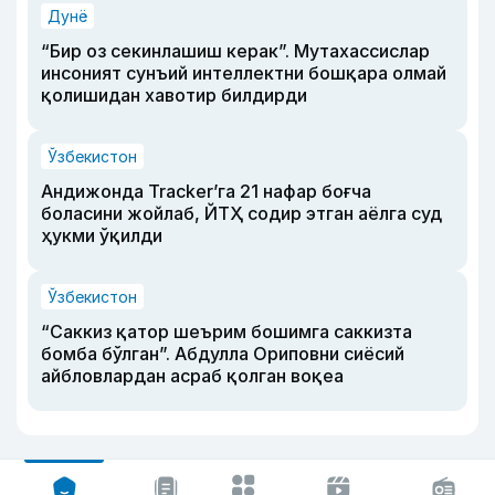
Дунё
“Бир оз секинлашиш керак”. Мутахассислар
инсоният сунъий интеллектни бошқара олмай
қолишидан хавотир билдирди
Ўзбекистон
Андижонда Tracker’га 21 нафар боғча
боласини жойлаб, ЙТҲ содир этган аёлга суд
ҳукми ўқилди
Ўзбекистон
“Саккиз қатор шеърим бошимга саккизта
бомба бўлган”. Абдулла Ориповни сиёсий
айбловлардан асраб қолган воқеа