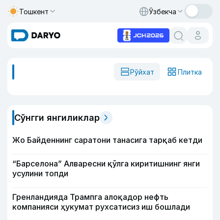
Тошкент
Ўзбекча
Рўйхат
Плитка
Сўнгги янгиликлар
Жо Байденнинг саратони танасига тарқаб кетди
“Барселона” Алваресни қўлга киритишнинг янги
усулини топди
Гренландияда Трампга алоқадор нефть
компанияси ҳукумат рухсатисиз иш бошлади