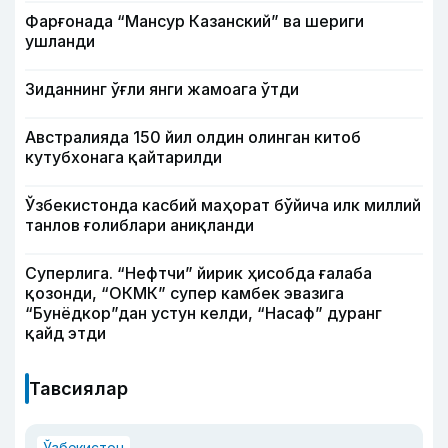
Фарғонада “Мансур Казанский” ва шериги
ушланди
Зиданнинг ўғли янги жамоага ўтди
Австралияда 150 йил олдин олинган китоб
кутубхонага қайтарилди
Ўзбекистонда касбий маҳорат бўйича илк миллий
танлов ғолиблари аниқланди
Суперлига. “Нефтчи” йирик ҳисобда ғалаба
қозонди, “ОКМК” супер камбек эвазига
“Бунёдкор”дан устун келди, “Насаф” дуранг
қайд этди
Тавсиялар
Ўзбекистон