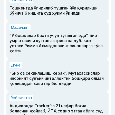
Тошкентда ўпирилиб тушган йўл қурилиши
бўйича 6 кишига суд ҳукми ўқилди
Маданият
“У бошқалар бахти учун туғилган эди”. Бир
умр отасини кутган актриса ва дубльяж
устаси Римма Аҳмедованинг синовларга тўла
ҳаёти
Дунё
“Бир оз секинлашиш керак”. Мутахассислар
инсоният сунъий интеллектни бошқара олмай
қолишидан хавотир билдирди
Ўзбекистон
Андижонда Tracker’га 21 нафар боғча
боласини жойлаб, ЙТҲ содир этган аёлга суд