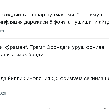
 жиддий хатарлар кўрмаяпмиз” — Тимур
инфляция даражаси 5 фоизга тушишини айт
2026
и кўраман”. Трамп Эрондаги уруш фонида
анига изоҳ берди
да йиллик инфляция 5,5 фоизгача секинлаш
2026