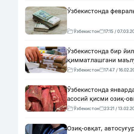
Ўзбекистонда февраль
Ўзбекистон
17:15 / 07.03.2
Ўзбекистонда бир йил
қимматлашгани маъл
Ўзбекистон
17:47 / 16.02.
Ўзбекистонда январда
асосий қисми озиқ-ов
Ўзбекистон
23:21 / 13.02.2
Озиқ-овқат, автосуғу