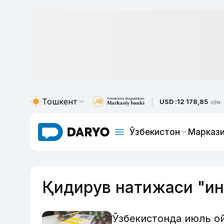
Тошкент
USD :
12 178,85
сўм
Ўзбекистон
Маркази
Қидирув натижаси "и
Ўзбекистонда июль ой