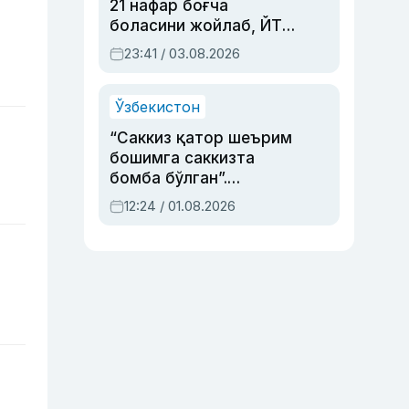
21 нафар боғча
боласини жойлаб, ЙТҲ
содир этган аёлга суд
23:41 / 03.08.2026
ҳукми ўқилди
Ўзбекистон
“Саккиз қатор шеърим
бошимга саккизта
бомба бўлган”.
Абдулла Ориповни
12:24 / 01.08.2026
сиёсий айбловлардан
асраб қолган воқеа