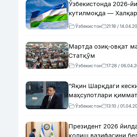
Ўзбекистонда 2026-йи
кутилмоқда — Халқа
Ўзбекистон
21:18 / 14.04.2
Мартда озиқ-овқат м
Статқўм
Ўзбекистон
17:28 / 06.04.
“Яқин Шарқдаги кески
маҳсулотлари қиммат
Ўзбекистон
13:10 / 01.04.2
Президент 2026 йилда
қолиш вазифасини бе