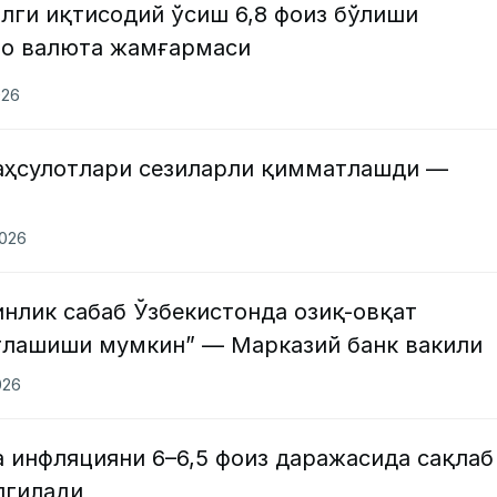
лги иқтисодий ўсиш 6,8 фоиз бўлиши
ро валюта жамғармаси
026
аҳсулотлари сезиларли қимматлашди —
2026
нлик сабаб Ўзбекистонда озиқ-овқат
лашиши мумкин” — Марказий банк вакили
026
 инфляцияни 6–6,5 фоиз даражасида сақлаб
лгилади