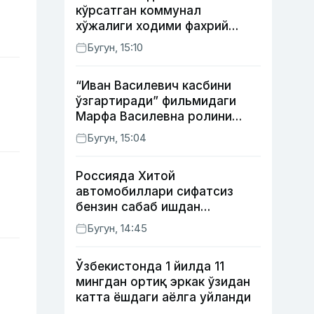
кўрсатган коммунал
хўжалиги ходими фахрий
унвони таъсис этилиши
Бугун, 15:10
мумкин
“Иван Василевич касбини
ўзгартиради” фильмидаги
Марфа Василевна ролини
ижро этган актрисанинг
Бугун, 15:04
тақдири қандай кечди?
Россияда Хитой
автомобиллари сифатсиз
бензин сабаб ишдан
чиқмоқда
Бугун, 14:45
Ўзбекистонда 1 йилда 11
мингдан ортиқ эркак ўзидан
катта ёшдаги аёлга уйланди