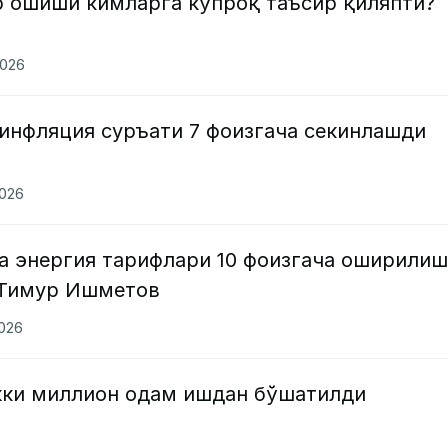
р ошиши кимларга кўпроқ таъсир қиляпти?
2026
 инфляция суръати 7 фоизгача секинлашди
2026
а энергия тарифлари 10 фоизгача оширили
 Тимур Ишметов
2026
кки миллион одам ишдан бўшатилди