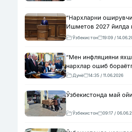
“Нархларни оширувчи
Ишметов 2027 йилда 
Ўзбекистон
19:09 / 14.06.
“Мен инфляцияни яхш
нархлар ошиб бораётг
Дунё
14:35 / 11.06.2026
Ўзбекистонда май ойи
Ўзбекистон
09:17 / 06.06.