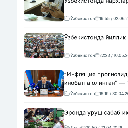
Ўзбекистонда нархла
Ўзбекистон
16:55 / 02.06.
Ўзбекистонда йиллик
Ўзбекистон
22:23 / 10.05.
“Инфляция прогнозид
инобатга олинган” —
Ўзбекистон
16:19 / 30.04.
Эронда уруш сабаб и
Дунё
20:50 / 22.04.2026