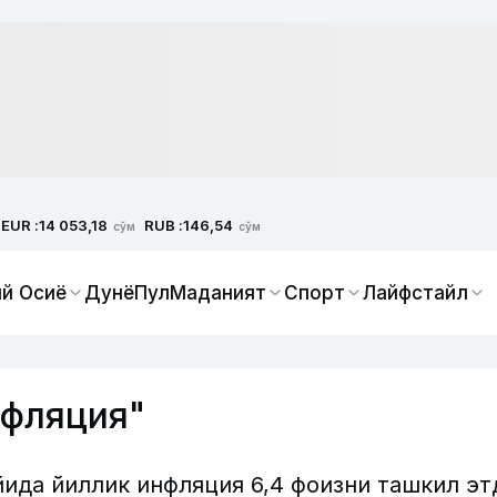
EUR :
RUB :
14 053,18
146,54
сўм
сўм
й Осиё
Дунё
Пул
Маданият
Спорт
Лайфстайл
нфляция"
ида йиллик инфляция 6,4 фоизни ташкил эт