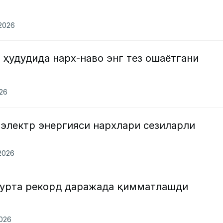
.2026
 ҳудудида нарх-наво энг тез ошаётгани
026
 электр энергияси нархлари сезиларли
.2026
ғурта рекорд даражада қимматлашди
2026