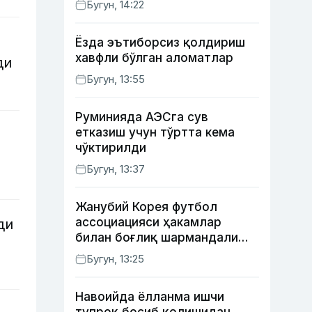
Бугун, 14:22
Ёзда эътиборсиз қолдириш
хавфли бўлган аломатлар
ди
Бугун, 13:55
Руминияда АЭСга сув
етказиш учун тўртта кема
чўктирилди
Бугун, 13:37
Жанубий Корея футбол
ассоциацияси ҳакамлар
ди
билан боғлиқ шармандали
ҳолат бўйича баёнот берди
Бугун, 13:25
Навоийда ёлланма ишчи