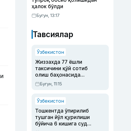
тупроқ босиб қолишидан
ҳалок бўлди
Бугун, 13:17
Тавсиялар
Ўзбекистон
Жиззахда 77 ёшли
таксичини қўй сотиб
олиш баҳонасида
ши
яйловга олиб бориб
Бугун, 11:15
ўлдирган йигит 20
йилга қамалди
Ўзбекистон
Тошкентда ўпирилиб
тушган йўл қурилиши
бўйича 6 кишига суд
ҳукми ўқилди