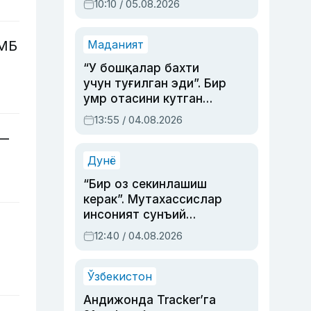
10:10 / 05.08.2026
 МБ
Маданият
“У бошқалар бахти
учун туғилган эди”. Бир
умр отасини кутган
актриса ва дубльяж
13:55 / 04.08.2026
устаси Римма
 —
Аҳмедованинг
синовларга тўла ҳаёти
Дунё
“Бир оз секинлашиш
керак”. Мутахассислар
инсоният сунъий
интеллектни бошқара
12:40 / 04.08.2026
олмай қолишидан
хавотир билдирди
Ўзбекистон
Андижонда Tracker’га