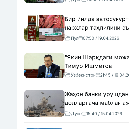
Бир йилда автосуғурт
нархлар таҳлилини э
Пул
07:50 / 19.04.2026
“Яқин Шарқдаги можа
Тимур Ишметов
Ўзбекистон
21:45 / 18.04.
Жаҳон банки урушдан
долларгача маблағ а
Дунё
15:40 / 15.04.2026