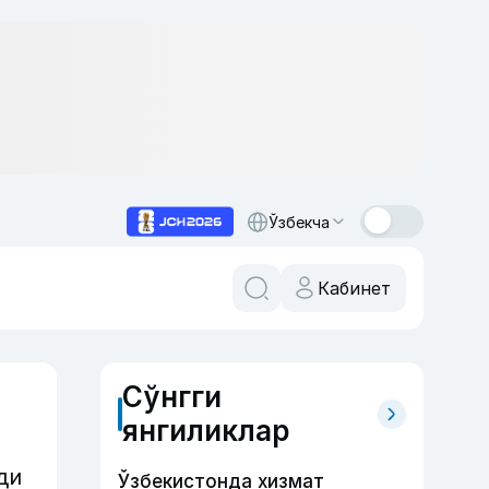
Ўзбекча
Кабинет
Сўнгги
янгиликлар
ди
Ўзбекистонда хизмат