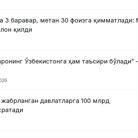
а 3 баравар, метан 30 фоизга қимматлади:
ълон қилди
ронинг Ўзбекистонга ҳам таъсири бўлади”
2026
 жабрланган давлатларга 100 млрд
жратади