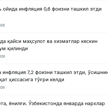
 ойида инфляция 0,6 фоизни ташкил этди
026
да қайси маҳсулот ва хизматлар кескин
ум қилинди
2026
 инфляция 7,2 фоизни ташкил этди, ўсишни
қат ҳиссасига тўғри келди
026
рта, ёнилғи. Ўзбекистонда январда нархлар