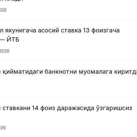
2026
л якунигача асосий ставка 13 фоизгача
 — ЙТБ
.2026
л қийматидаги банкнотни муомалага киритд
 ставкани 14 фоиз даражасида ўзгаришсиз
026