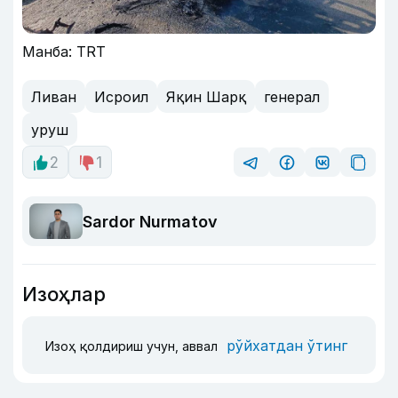
Манба: TRT
Ливан
Исроил
Яқин Шарқ
генерал
уруш
2
1
Sardor Nurmatov
Изоҳлар
рўйхатдан ўтинг
Изоҳ қолдириш учун, аввал