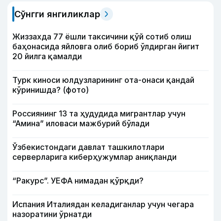
Сўнгги янгиликлар
Жиззахда 77 ёшли таксичини қўй сотиб олиш
баҳонасида яйловга олиб бориб ўлдирган йигит
20 йилга қамалди
Турк киноси юлдузларининг ота-онаси қандай
кўринишда? (фото)
Россиянинг 13 та ҳудудида мигрантлар учун
“Амина” иловаси мажбурий бўлади
Ўзбекистондаги давлат ташкилотлари
серверларига киберҳужумлар аниқланди
“Ракурс”. УЕФА нимадан қўрқди?
Испания Италиядан келадиганлар учун чегара
назоратини ўрнатди