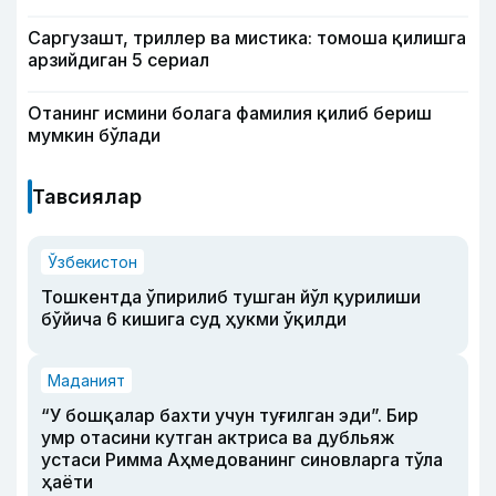
Саргузашт, триллер ва мистика: томоша қилишга
арзийдиган 5 сериал
Отанинг исмини болага фамилия қилиб бериш
мумкин бўлади
Тавсиялар
Ўзбекистон
Тошкентда ўпирилиб тушган йўл қурилиши
бўйича 6 кишига суд ҳукми ўқилди
Маданият
“У бошқалар бахти учун туғилган эди”. Бир
умр отасини кутган актриса ва дубльяж
устаси Римма Аҳмедованинг синовларга тўла
ҳаёти