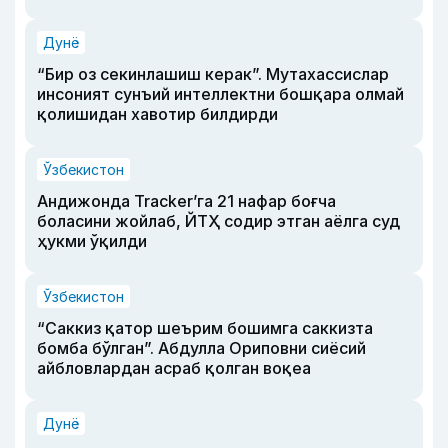
Дунё
“Бир оз секинлашиш керак”. Мутахассислар
инсоният сунъий интеллектни бошқара олмай
қолишидан хавотир билдирди
Ўзбекистон
Андижонда Tracker’га 21 нафар боғча
боласини жойлаб, ЙТҲ содир этган аёлга суд
ҳукми ўқилди
Ўзбекистон
“Саккиз қатор шеърим бошимга саккизта
бомба бўлган”. Абдулла Ориповни сиёсий
айбловлардан асраб қолган воқеа
Дунё