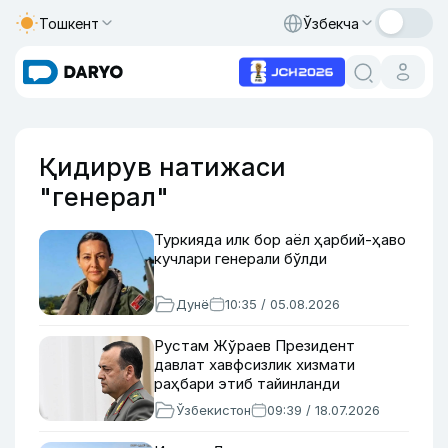
Тошкент
Ўзбекча
Қидирув натижаси
"генерал"
Туркияда илк бор аёл ҳарбий-ҳаво
кучлари генерали бўлди
Дунё
10:35 / 05.08.2026
Рустам Жўраев Президент
давлат хавфсизлик хизмати
раҳбари этиб тайинланди
Ўзбекистон
09:39 / 18.07.2026