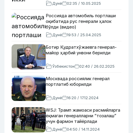
Дунё
02:35 / 10.05.2025
Россияда автомобиль портлаши
оқибатида рус генерали ҳалок
бўлди (видео)
Дунё
19:53 / 25.04.2025
Ботир Қудратхўжаевга генерал-
майор ҳарбий унвони берилди
Ўзбекистон
02:40 / 26.02.2025
Москвада россиялик генерал
портлатиб юборилди
Дунё
16:20 / 17.12.2024
WSJ: Трамп жамоаси расмийларга
ёқмаган генералларни “тозалаш”
учун фармон тайёрлади
Дунё
04:50 / 14.11.2024