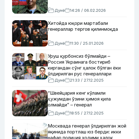
Дунё
14:26 / 06.02.2026
Хитойда юқори мартабали
генераллар тергов қилинмоқда
Дунё
11:30 / 25.01.2026
Уруш қурбонсиз бўлмайди –
Россия Украинага бостириб
киргандан сўнг ҳалок бўлган ёки
ўлдирилган рус генераллари
Дунё
21:33 / 27.12.2025
“Швейцария кенг кўламли
ҳужумдан ўзини ҳимоя қила
олмайди” – генерал
Дунё
18:55 / 27.12.2025
Москвада генерал ўлдирилган жой
яқинида портлаш юз берди: икки
нафар полиция ходими ҳалок