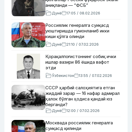
аниқланди — “ФСБ”
Дунё
17:05 / 08.02.2026
Россиялик генералга суиқасд
уюштиришда гумонланиб икки
киши қўлга олинди
Дунё
21:10 / 07.02.2026
Қорақалпоғистоннинг собиқ ички
ишлар вазири 86 ёшида вафот
этди
Ўзбекистон
13:55 / 07.02.2026
СССР ҳарбий салоҳиятига етган
жиддий зарар — 16 нафар адмирал
ҳалок бўлган ҳодиса қандай юз
берганди?
Дунё
12:00 / 07.02.2026
Москвада россиялик генералга
суиқасд қилинди