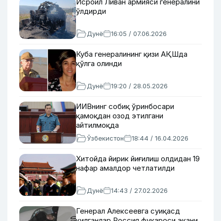
Исроил Ливан армияси генералини
ўлдирди
Дунё
16:05 / 07.06.2026
Куба генералининг қизи АҚШда
қўлга олинди
Дунё
19:20 / 28.05.2026
ИИВнинг собиқ ўринбосари
қамоқдан озод этилгани
айтилмоқда
Ўзбекистон
18:44 / 16.04.2026
Хитойда йирик йиғилиш олдидан 19
нафар амалдор четлатилди
Дунё
14:43 / 27.02.2026
Генерал Алексеевга суиқасд
қилганлар Россия фуқароси экани