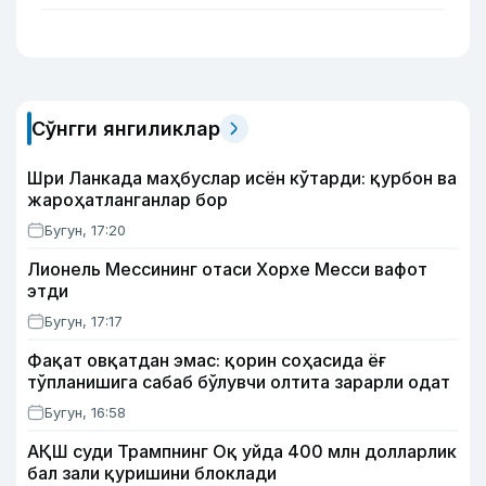
Сўнгги янгиликлар
Шри Ланкада маҳбуслар исён кўтарди: қурбон ва
жароҳатланганлар бор
Бугун, 17:20
Лионель Мессининг отаси Хорхе Месси вафот
этди
Бугун, 17:17
Фақат овқатдан эмас: қорин соҳасида ёғ
тўпланишига сабаб бўлувчи олтита зарарли одат
Бугун, 16:58
АҚШ суди Трампнинг Оқ уйда 400 млн долларлик
бал зали қуришини блоклади