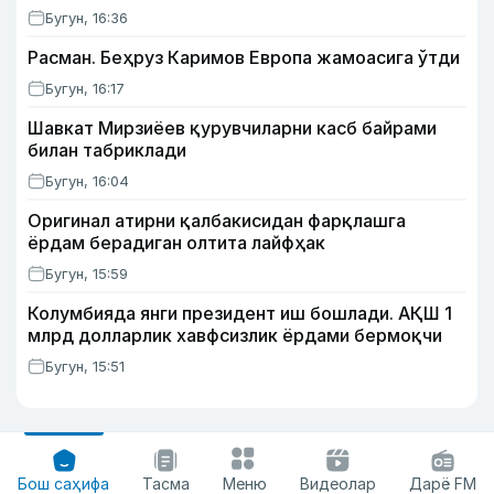
Бугун, 16:36
Расман. Беҳруз Каримов Европа жамоасига ўтди
Бугун, 16:17
Шавкат Мирзиёев қурувчиларни касб байрами
билан табриклади
Бугун, 16:04
Оригинал атирни қалбакисидан фарқлашга
ёрдам берадиган олтита лайфҳак
Бугун, 15:59
Колумбияда янги президент иш бошлади. АҚШ 1
млрд долларлик хавфсизлик ёрдами бермоқчи
Бугун, 15:51
Бош саҳифа
Тасма
Меню
Видеолар
Дарё FM