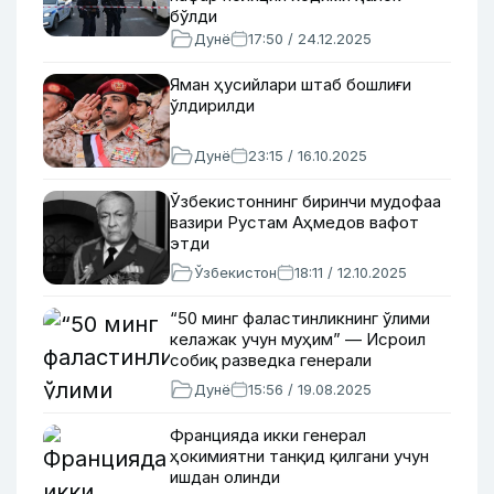
бўлди
Дунё
17:50 / 24.12.2025
Яман ҳусийлари штаб бошлиғи
ўлдирилди
Дунё
23:15 / 16.10.2025
Ўзбекистоннинг биринчи мудофаа
вазири Рустам Аҳмедов вафот
этди
Ўзбекистон
18:11 / 12.10.2025
“50 минг фаластинликнинг ўлими
келажак учун муҳим” — Исроил
собиқ разведка генерали
Дунё
15:56 / 19.08.2025
Францияда икки генерал
ҳокимиятни танқид қилгани учун
ишдан олинди