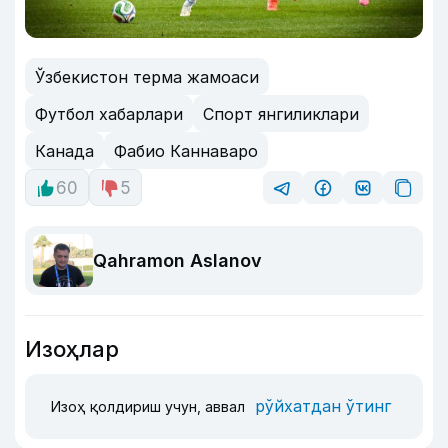
Ўзбекистон терма жамоаси
Футбол хабарлари
Спорт янгиликлари
Канада
Фабио Каннаваро
60
5
Qahramon Aslanov
Изоҳлар
рўйхатдан ўтинг
Изоҳ қолдириш учун, аввал