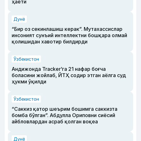
ҳаёти
Дунё
“Бир оз секинлашиш керак”. Мутахассислар
инсоният сунъий интеллектни бошқара олмай
қолишидан хавотир билдирди
Ўзбекистон
Андижонда Tracker’га 21 нафар боғча
боласини жойлаб, ЙТҲ содир этган аёлга суд
ҳукми ўқилди
Ўзбекистон
“Саккиз қатор шеърим бошимга саккизта
бомба бўлган”. Абдулла Ориповни сиёсий
айбловлардан асраб қолган воқеа
Дунё