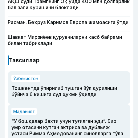
АҚШ суди Трампнинг Оқ уйда 400 млн долларлик
бал зали қуришини блоклади
Расман. Беҳруз Каримов Европа жамоасига ўтди
Шавкат Мирзиёев қурувчиларни касб байрами
билан табриклади
Тавсиялар
Ўзбекистон
Тошкентда ўпирилиб тушган йўл қурилиши
бўйича 6 кишига суд ҳукми ўқилди
Маданият
“У бошқалар бахти учун туғилган эди”. Бир
умр отасини кутган актриса ва дубльяж
устаси Римма Аҳмедованинг синовларга тўла