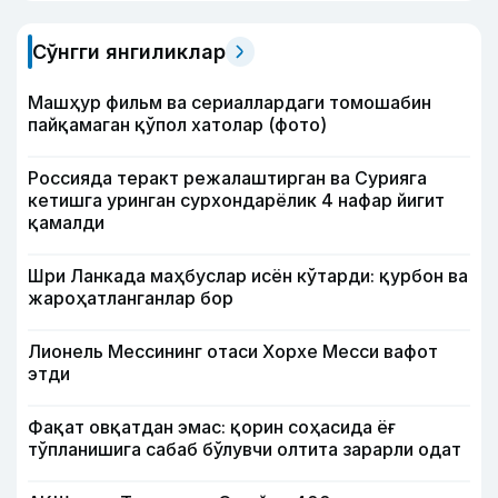
Сўнгги янгиликлар
Машҳур фильм ва сериаллардаги томошабин
пайқамаган қўпол хатолар (фото)
Россияда теракт режалаштирган ва Сурияга
кетишга уринган сурхондарёлик 4 нафар йигит
қамалди
Шри Ланкада маҳбуслар исён кўтарди: қурбон ва
жароҳатланганлар бор
Лионель Мессининг отаси Хорхе Месси вафот
этди
Фақат овқатдан эмас: қорин соҳасида ёғ
тўпланишига сабаб бўлувчи олтита зарарли одат