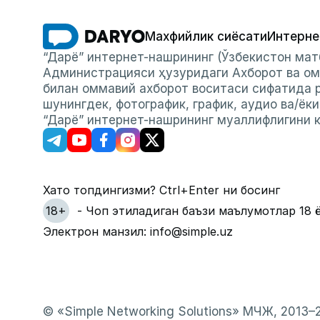
Махфийлик сиёсати
Интерне
“Дарё” интернет-нашрининг (Ўзбекистон мат
Администрацияси ҳузуридаги Ахборот ва ом
билан оммавий ахборот воситаси сифатида р
шунингдек, фотографик, график, аудио ва/ёк
“Дарё” интернет-нашрининг муаллифлигини к
Хато топдингизми? Ctrl+Enter ни босинг
18+
- Чоп этиладиган баъзи маълумотлар 18 
Электрон манзил: info@simple.uz
© «Simple Networking Solutions» МЧЖ, 2013–