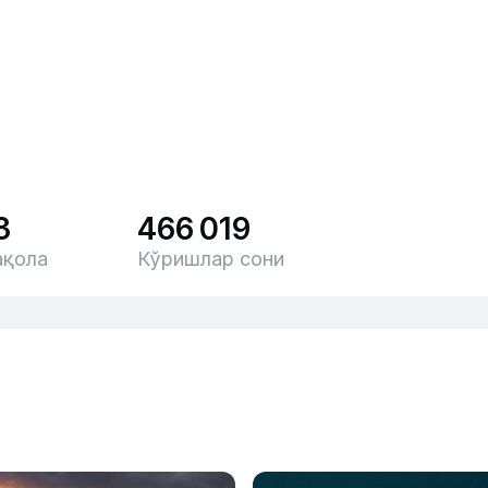
3
466 019
қола
Кўришлар сони