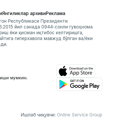
и
Янгиликлар архиви
Реклама
стон Республикаси Президенти
3.2015 йил санада 0944-сонли гувоҳнома
риш ёки қисман иқтибос келтиришга,
айтига гиперхавола мавжуд бўлган ва/ёки
ади.
лиши мумкин.
Ишлаб чиқувчи:
Online Service Group