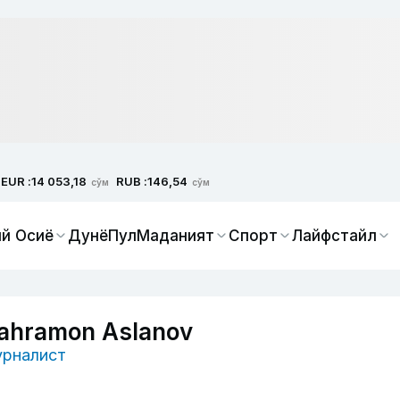
EUR :
RUB :
14 053,18
146,54
сўм
сўм
й Осиё
Дунё
Пул
Маданият
Спорт
Лайфстайл
ahramon Aslanov
рналист