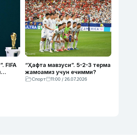
. FIFA
“Ҳафта мавзуси”. 5-2-3 терма
и
жамоамиз учун ечимми?
Спорт
11:00 / 26.07.2026