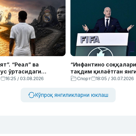
ят”. “Реал” ва
“Инфантино соққалари”
ус ўртасидаги
тақдим қилаётган янг
т ҳақида
лойиҳа ҳақида
т
16:25 / 03.08.2026
Спорт
18:05 / 30.07.2026
Кўпроқ янгиликларни юклаш