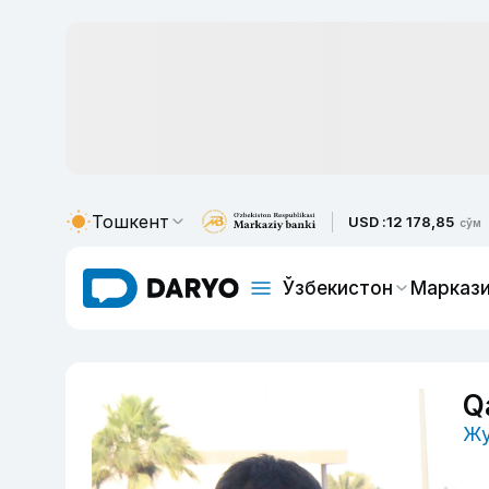
Тошкент
USD :
12 178,85
сўм
Ўзбекистон
Маркази
Q
Жу