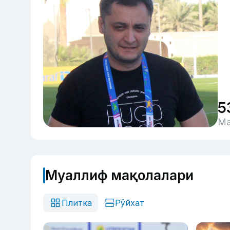
5
Ма
Муаллиф мақолалари
Плитка
Рўйхат