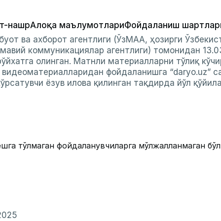
т-нашр
Алоқа маълумотлари
Фойдаланиш шартлар
буот ва ахборот агентлиги (ЎзМАА, ҳозирги Ўзбеки
мавий коммуникациялар агентлиги) томонидан 13.0
ўйхатга олинган. Матнли материалларни тўлиқ кўчи
и видеоматериалларидан фойдаланишга “daryo.uz” с
ўрсатувчи ёзув илова қилинган тақдирда йўл қўйил
ёшга тўлмаган фойдаланувчиларга мўлжалланмаган бў
2025