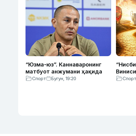
“Юзма-юз”. Каннаваронинг
“Нисби
матбуот анжумани ҳақида
Виниси
зиддия
Спорт
Бугун, 19:20
Спор