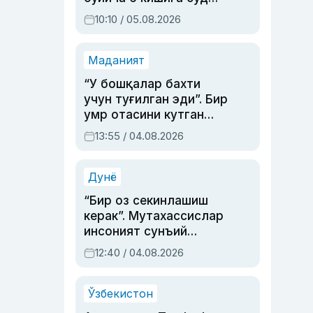
ҳукми ўқилди
10:10 / 05.08.2026
Маданият
“У бошқалар бахти
учун туғилган эди”. Бир
умр отасини кутган
актриса ва дубльяж
13:55 / 04.08.2026
устаси Римма
Аҳмедованинг
синовларга тўла ҳаёти
Дунё
“Бир оз секинлашиш
керак”. Мутахассислар
инсоният сунъий
интеллектни бошқара
12:40 / 04.08.2026
олмай қолишидан
хавотир билдирди
Ўзбекистон