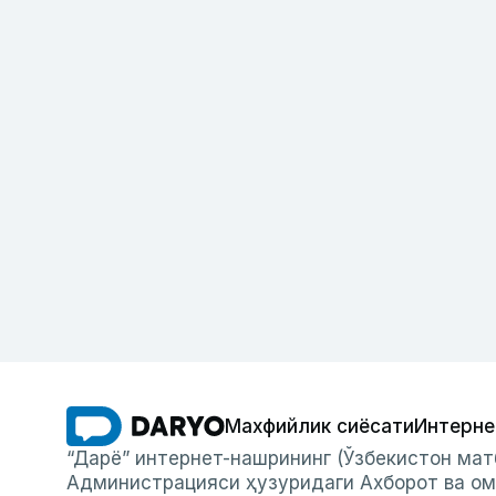
Махфийлик сиёсати
Интерне
“Дарё” интернет-нашрининг (Ўзбекистон мат
Администрацияси ҳузуридаги Ахборот ва ом