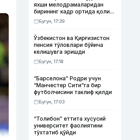
яхши мелодрамаларидан
бирининг кадр ортида қолиб
кетган воқеалари
Бугун, 17:39
Ўзбекистон ва Қирғизистон
пенсия тўловлари бўйича
келишувга эришди
Бугун, 17:18
“Барселона” Родри учун
“Манчестер Сити”га бир
футболчисини таклиф қилди
Бугун, 17:03
“Толибон” еттита хусусий
университет фаолиятини
тўхтатиб қўйди