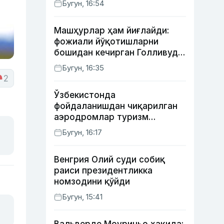
Бугун, 16:54
Машҳурлар ҳам йиғлайди:
фожиали йўқотишларни
бошидан кечирган Голливуд
юлдузлари
Бугун, 16:35
2
Ўзбекистонда
фойдаланишдан чиқарилган
аэродромлар туризм
мақсадида ижарага
Бугун, 16:17
берилиши мумкин
Венгрия Олий суди собиқ
раиси президентликка
номзодини қўйди
Бугун, 15:41