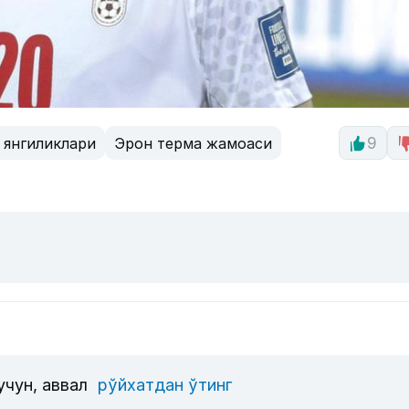
 янгиликлари
Эрон терма жамоаси
9
учун, аввал
рўйхатдан ўтинг