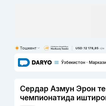
Тошкент
USD :
12 178,85
сўм
Ўзбекистон
Маркази
Сердар Азмун Эрон т
чемпионатида иштиро