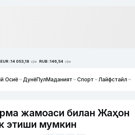
EUR :
RUB :
14 053,18
146,54
сўм
сўм
й Осиё
Дунё
Пул
Маданият
Спорт
Лайфстайл
ерма жамоаси билан Жаҳон
к этиши мумкин