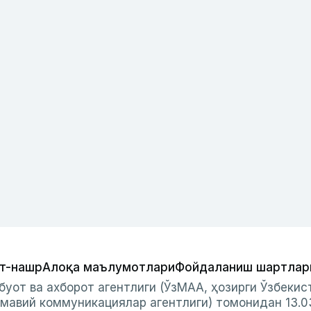
т-нашр
Алоқа маълумотлари
Фойдаланиш шартлар
буот ва ахборот агентлиги (ЎзМАА, ҳозирги Ўзбеки
мавий коммуникациялар агентлиги) томонидан 13.0