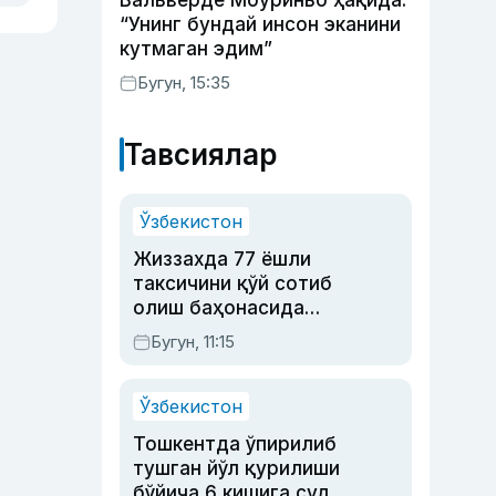
Вальверде Моуриньо ҳақида:
“Унинг бундай инсон эканини
кутмаган эдим”
Бугун, 15:35
Тавсиялар
Ўзбекистон
Жиззахда 77 ёшли
таксичини қўй сотиб
олиш баҳонасида
яйловга олиб бориб
Бугун, 11:15
ўлдирган йигит 20
йилга қамалди
Ўзбекистон
Тошкентда ўпирилиб
тушган йўл қурилиши
бўйича 6 кишига суд