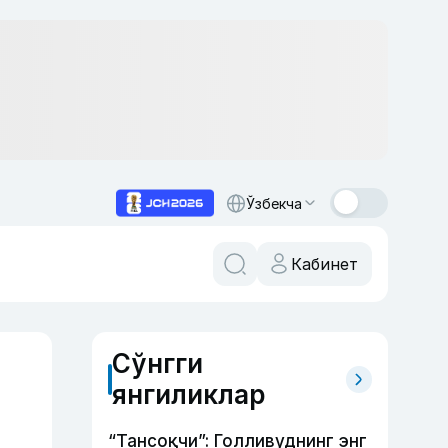
Ўзбекча
Кабинет
Сўнгги
янгиликлар
“Тансоқчи”: Голливуднинг энг