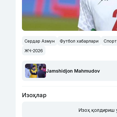
Сердар Азмун
Футбол хабарлари
Спорт
ЖЧ-2026
Jamshidjon Mahmudov
Изоҳлар
Изоҳ қолдириш 