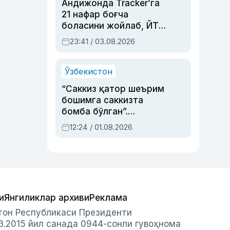
Андижонда Tracker’га
21 нафар боғча
боласини жойлаб, ЙТҲ
содир этган аёлга суд
23:41 / 03.08.2026
ҳукми ўқилди
Ўзбекистон
“Саккиз қатор шеърим
бошимга саккизта
бомба бўлган”.
Абдулла Ориповни
12:24 / 01.08.2026
сиёсий айбловлардан
асраб қолган воқеа
и
Янгиликлар архиви
Реклама
стон Республикаси Президенти
3.2015 йил санада 0944-сонли гувоҳнома