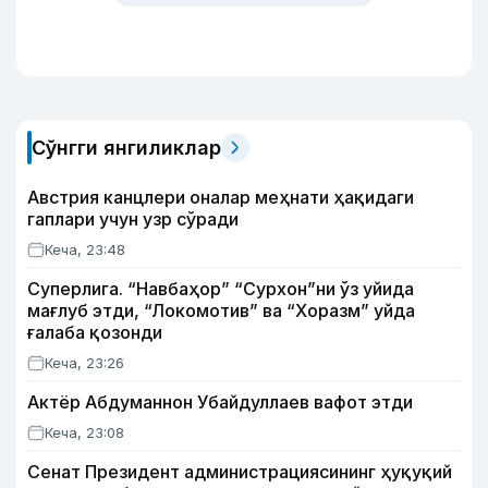
Сўнгги янгиликлар
Австрия канцлери оналар меҳнати ҳақидаги
гаплари учун узр сўради
Кеча, 23:48
Суперлига. “Навбаҳор” “Сурхон”ни ўз уйида
мағлуб этди, “Локомотив” ва “Хоразм” уйда
ғалаба қозонди
Кеча, 23:26
Актёр Абду­маннон Убайдуллаев вафот этди
Кеча, 23:08
Сенат Президент администрациясининг ҳуқуқий