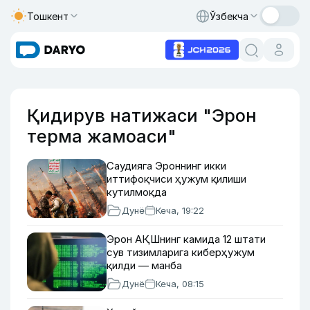
Тошкент
Ўзбекча
Қидирув натижаси "Эрон
терма жамоаси"
Саудияга Эроннинг икки
иттифоқчиси ҳужум қилиши
кутилмоқда
Дунё
Кеча, 19:22
Эрон АҚШнинг камида 12 штати
сув тизимларига киберҳужум
қилди — манба
Дунё
Кеча, 08:15