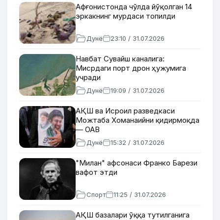
Афғонистонда чўлда йўқолган 14
эркакнинг мурдаси топилди
Дунё
23:10 / 31.07.2026
Навбат Сувайш каналига:
Мисрдаги порт дрон ҳужумига
учради
Дунё
19:09 / 31.07.2026
АҚШ ва Исроил разведкаси
Можтаба Хоманаийни қидирмоқда
— ОАВ
Дунё
15:32 / 31.07.2026
"Милан" афсонаси Франко Барези
вафот этди
Спорт
11:25 / 31.07.2026
АҚШ базалари ўққа тутилганига