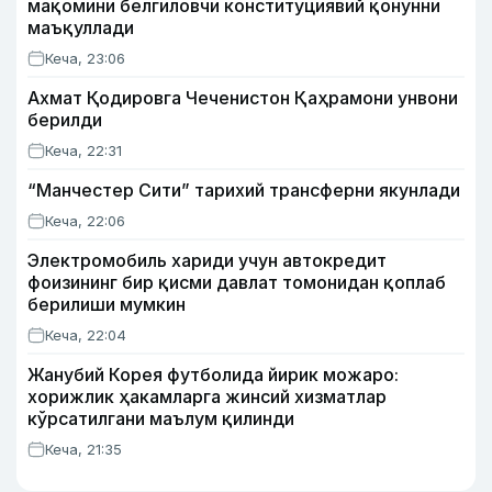
мақомини белгиловчи конституциявий қонунни
маъқуллади
Кеча, 23:06
Ахмат Қодировга Чеченистон Қаҳрамони унвони
берилди
Кеча, 22:31
“Манчестер Сити” тарихий трансферни якунлади
Кеча, 22:06
Электромобиль хариди учун автокредит
фоизининг бир қисми давлат томонидан қоплаб
берилиши мумкин
Кеча, 22:04
Жанубий Корея футболида йирик можаро:
хорижлик ҳакамларга жинсий хизматлар
кўрсатилгани маълум қилинди
Кеча, 21:35