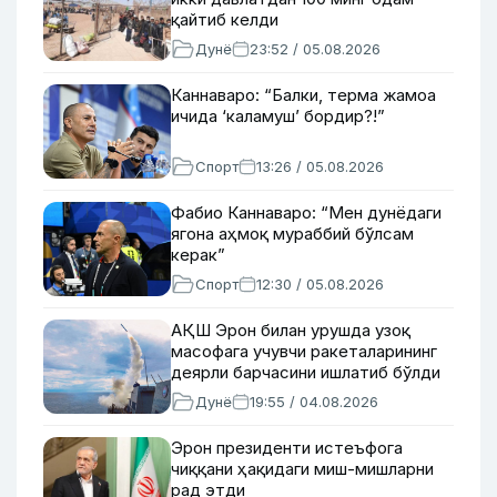
қайтиб келди
Дунё
23:52 / 05.08.2026
Каннаваро: “Балки, терма жамоа
ичида ‘каламуш’ бордир?!”
Спорт
13:26 / 05.08.2026
Фабио Каннаваро: “Мен дунёдаги
ягона аҳмоқ мураббий бўлсам
керак”
Спорт
12:30 / 05.08.2026
АҚШ Эрон билан урушда узоқ
масофага учувчи ракеталарининг
деярли барчасини ишлатиб бўлди
Дунё
19:55 / 04.08.2026
Эрон президенти истеъфога
чиққани ҳақидаги миш-мишларни
рад этди