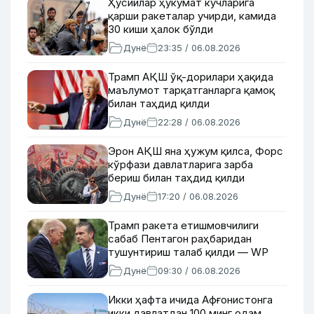
Ҳусийлар ҳукумат кучларига
қарши ракеталар учирди, камида
30 киши ҳалок бўлди
Дунё
23:35 / 06.08.2026
Трамп АҚШ ўқ-дорилари ҳақида
маълумот тарқатганларга қамоқ
билан таҳдид қилди
Дунё
22:28 / 06.08.2026
Эрон АҚШ яна ҳужум қилса, Форс
кўрфази давлатларига зарба
бериш билан таҳдид қилди
Дунё
17:20 / 06.08.2026
Трамп ракета етишмовчилиги
сабаб Пентагон раҳбаридан
тушунтириш талаб қилди — WP
Дунё
09:30 / 06.08.2026
Икки ҳафта ичида Афғонистонга
икки давлатдан 100 минг одам