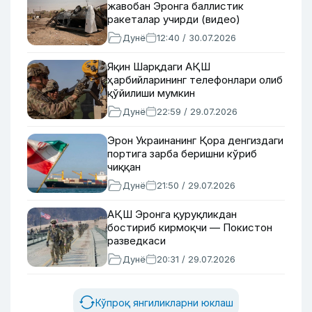
жавобан Эронга баллистик
ракеталар учирди (видео)
Дунё
12:40 / 30.07.2026
Яқин Шарқдаги АҚШ
ҳарбийларининг телефонлари олиб
қўйилиши мумкин
Дунё
22:59 / 29.07.2026
Эрон Украинанинг Қора денгиздаги
портига зарба беришни кўриб
чиққан
Дунё
21:50 / 29.07.2026
АҚШ Эронга қуруқликдан
бостириб кирмоқчи — Покистон
разведкаси
Дунё
20:31 / 29.07.2026
Кўпроқ янгиликларни юклаш