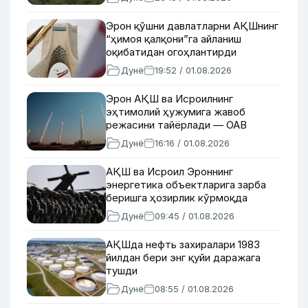
Эрон қўшни давлатларни АҚШнинг
“ҳимоя қалқони”га айланиш
оқибатидан огоҳлантирди
Дунё
19:52 / 01.08.2026
Эрон АҚШ ва Исроилнинг
эҳтимолий ҳужумига жавоб
режасини тайёрлади — ОАВ
Дунё
16:16 / 01.08.2026
АҚШ ва Исроил Эроннинг
энергетика объектларига зарба
беришга ҳозирлик кўрмоқда
Дунё
09:45 / 01.08.2026
АҚШда нефть захиралари 1983
йилдан бери энг қуйи даражага
тушди
Дунё
08:55 / 01.08.2026