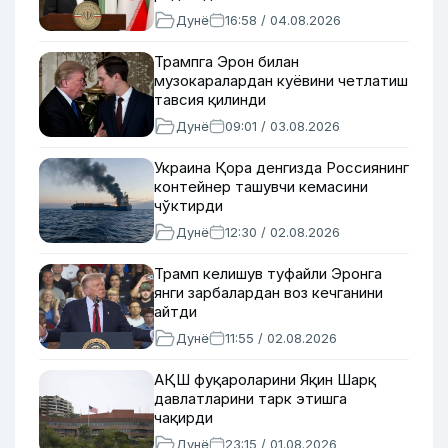
Дунё
16:58 / 04.08.2026
Трампга Эрон билан
музокаралардан куёвини четлатиш
тавсия қилинди
Дунё
09:01 / 03.08.2026
Украина Қора денгизда Россиянинг
контейнер ташувчи кемасини
чўктирди
Дунё
12:30 / 02.08.2026
Трамп келишув туфайли Эронга
янги зарбалардан воз кечганини
айтди
Дунё
11:55 / 02.08.2026
АҚШ фуқароларини Яқин Шарқ
давлатларини тарк этишга
чақирди
Дунё
23:15 / 01.08.2026