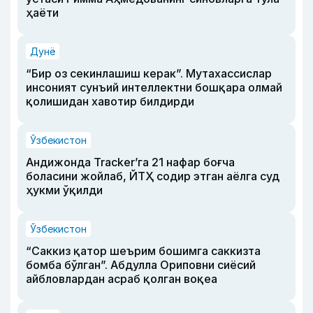
ҳаёти
Дунё
“Бир оз секинлашиш керак”. Мутахассислар
инсоният сунъий интеллектни бошқара олмай
қолишидан хавотир билдирди
Ўзбекистон
Андижонда Tracker’га 21 нафар боғча
боласини жойлаб, ЙТҲ содир этган аёлга суд
ҳукми ўқилди
Ўзбекистон
“Саккиз қатор шеърим бошимга саккизта
бомба бўлган”. Абдулла Ориповни сиёсий
айбловлардан асраб қолган воқеа