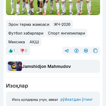
Эрон терма жамоаси
ЖЧ-2026
Футбол хабарлари
Спорт янгиликлари
Мексика
АҚШ
1
0
Jamshidjon Mahmudov
Изоҳлар
рўйхатдан ўтинг
Изоҳ қолдириш учун, аввал