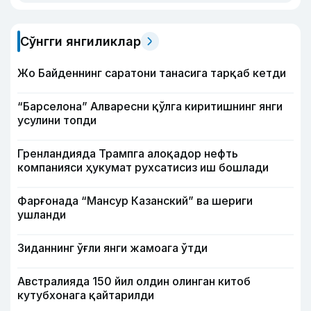
Сўнгги янгиликлар
Жо Байденнинг саратони танасига тарқаб кетди
“Барселона” Алваресни қўлга киритишнинг янги
усулини топди
Гренландияда Трампга алоқадор нефть
компанияси ҳукумат рухсатисиз иш бошлади
Фарғонада “Мансур Казанский” ва шериги
ушланди
Зиданнинг ўғли янги жамоага ўтди
Австралияда 150 йил олдин олинган китоб
кутубхонага қайтарилди