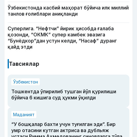
Ўзбекистонда касбий маҳорат бўйича илк миллий
танлов ғолиблари аниқланди
Суперлига. “Нефтчи” йирик ҳисобда ғалаба
қозонди, “ОКМК” супер камбек эвазига
“Бунёдкор”дан устун келди, “Насаф” дуранг
қайд этди
Тавсиялар
Ўзбекистон
Тошкентда ўпирилиб тушган йўл қурилиши
бўйича 6 кишига суд ҳукми ўқилди
Маданият
“У бошқалар бахти учун туғилган эди”. Бир
умр отасини кутган актриса ва дубльяж
устаси Римма Аҳмедованинг синовларга тўла