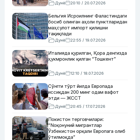
Дунё
20:10 / 20.07.2026
Бельгия Исроилнинг Фаластиндаги
босиб олинган аҳоли пунктларидан
маҳсулот импорт қилишни
тақиқлади
Дунё
22:55 / 19.07.2026
Италияда қурилган, Қора денгизда
ҳукмронлик қилган “Тошкент”
Дунё
12:10 / 18.07.2026
Сўнгги тўрт йилда Европада
иссиқдан 200 минг одам вафот
этди — ЖССТ
Дунё
20:45 / 17.07.2026
Покистон терговчилари:
“Nоқонуний мигрантлар
Ўзбекистон орқали Европага олиб
ўтилмоқда”