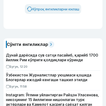
Кўпроқ янгиликларни юклаш
Сўнгги янгиликлар
Дунай дарёсида сув сатҳи пасайиб, қарийб 1700
йиллик Рим кўприги қолдиқлари кўринди
Бугун, 12:20
Ўзбекистон Журналистлар уюшмаси қошида
Блогерлар ижодий кенгаши ташкил этилди
Бугун, 11:58
Instagram: Ўғлини уйлантирган Райҳон Уласенова,
никоҳининг 15 йиллигини нишонлаган турк
актёрлари ва Камелот қасрига саёҳат қилган