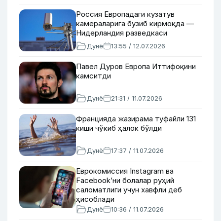
Россия Европадаги кузатув
камераларига бузиб кирмоқда —
Нидерландия разведкаси
Дунё
13:55 / 12.07.2026
Павел Дуров Европа Иттифоқини
камситди
Дунё
21:31 / 11.07.2026
Францияда жазирама туфайли 131
киши чўкиб ҳалок бўлди
Дунё
17:37 / 11.07.2026
Еврокомиссия Instagram ва
Facebook’ни болалар руҳий
саломатлиги учун хавфли деб
ҳисоблади
Дунё
10:36 / 11.07.2026