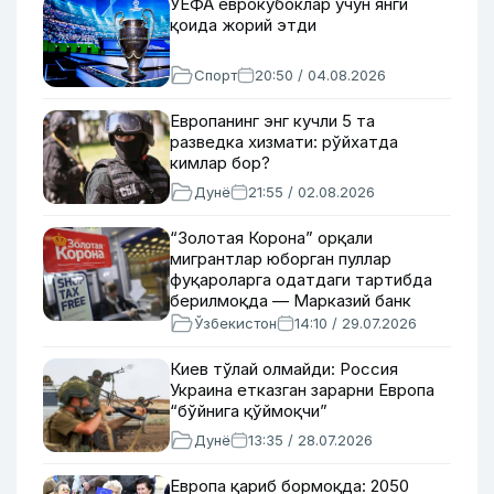
УЕФА еврокубоклар учун янги
қоида жорий этди
Спорт
20:50 / 04.08.2026
Европанинг энг кучли 5 та
разведка хизмати: рўйхатда
кимлар бор?
Дунё
21:55 / 02.08.2026
“Золотая Корона” орқали
мигрантлар юборган пуллар
фуқароларга одатдаги тартибда
берилмоқда — Марказий банк
Ўзбекистон
14:10 / 29.07.2026
Киев тўлай олмайди: Россия
Украина етказган зарарни Европа
“бўйнига қўймоқчи”
Дунё
13:35 / 28.07.2026
Европа қариб бормоқда: 2050