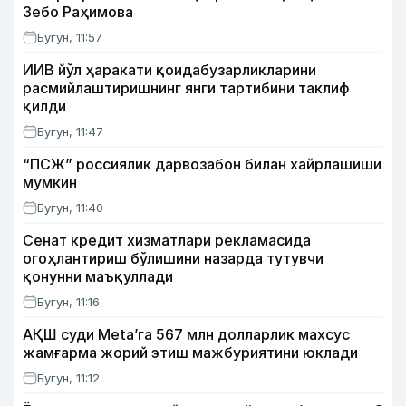
Зебо Раҳимова
Бугун, 11:57
ИИВ йўл ҳаракати қоидабузарликларини
расмийлаштиришнинг янги тартибини таклиф
қилди
Бугун, 11:47
“ПСЖ” россиялик дарвозабон билан хайрлашиши
мумкин
Бугун, 11:40
Сенат кредит хизматлари рекламасида
огоҳлантириш бўлишини назарда тутувчи
қонунни маъқуллади
Бугун, 11:16
АҚШ суди Meta’га 567 млн долларлик махсус
жамғарма жорий этиш мажбуриятини юклади
Бугун, 11:12