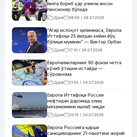
йилга бориб ҳар учинчи инсон
пенсионер бўлади
Дунё
08:00 / 28.07.2026
“Агар ислоҳот қилинмаса, Европа
Иттифоқи 25 йилдан кейин йўқ
бўлиши мумкин” — Виктор Орбан
Дунё
17:10 / 26.07.2026
Европаликларнинг 90 фоизи четга
кўчиб ўтишни истайди —
сўровнома
Дунё
21:55 / 24.07.2026
Европа Иттифоқи Россия
нефтидан даромад олиш
механизмини ишлаб чиқди
Дунё
20:15 / 24.07.2026
Европа Россияга қарши
санкцияларнинг 21-пакетини жорий