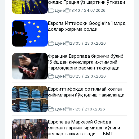
қилди: Греция ўз шартини ўтказди
Дунё
18:40 / 24.07.2026
Европа Иттифоқи Google’га 1 млрд
доллар жарима солди
Дунё
23:05 / 23.07.2026
Франция Европада биринчи бўлиб
15 ёшдан кичикларга ижтимоий
тармоқларни расман тақиқлади
Дунё
20:25 / 22.07.2026
Евроиттифоқда сотилмай қолган
кийимларни йўқ қилиш тақиқланди
Дунё
07:25 / 21.07.2026
Европа ва Марказий Осиёда
мигрантларнинг ярмидан кўпини
аёллар ташкил этади — БМТ