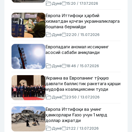
Дунё
15:20 / 17.07.2026
Европа Иттифоқи ҳарбий
хизматдан қочган украиналикларга
бошпана бермайди
Дунё
22:20 / 15.07.2026
Европадаги аномал иссиқнинг
асосий сабаби аниқланди
Дунё
18:46 / 15.07.2026
Украина ва Европанинг тўққиз
давлати баллистик ракетага қарши
мудофаа коалициясини тузди
Дунё
23:50 / 13.07.2026
Европа Иттифоқи ва унинг
ҳамкорлари Ғазо учун 1 млрд
доллар ажратди
Дунё
21:22 / 13.07.2026