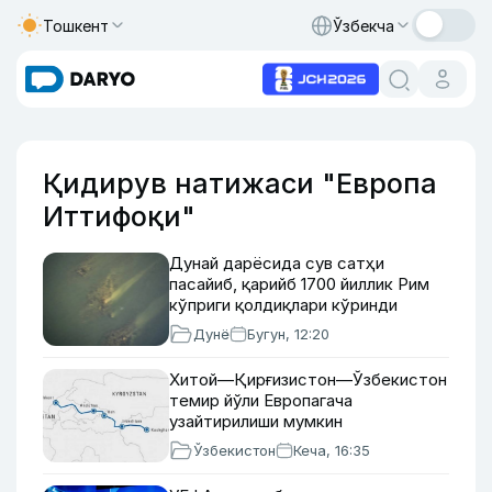
Тошкент
Ўзбекча
Қидирув натижаси "Европа
Иттифоқи"
Дунай дарёсида сув сатҳи
пасайиб, қарийб 1700 йиллик Рим
кўприги қолдиқлари кўринди
Дунё
Бугун, 12:20
Хитой—Қирғизистон—Ўзбекистон
темир йўли Европагача
узайтирилиши мумкин
Ўзбекистон
Кеча, 16:35