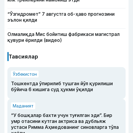
“Ўзгидромет” 7 августга об-ҳаво прогнозини
эълон қилди
Олмалиқда Мис бойитиш фабрикаси магистрал
қувури ёрилди (видео)
Тавсиялар
Ўзбекистон
Тошкентда ўпирилиб тушган йўл қурилиши
бўйича 6 кишига суд ҳукми ўқилди
Маданият
“У бошқалар бахти учун туғилган эди”. Бир
умр отасини кутган актриса ва дубльяж
устаси Римма Аҳмедованинг синовларга тўла
ҳаёти