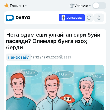
Тошкент
Ўзбекча
Нега одам ёши улғайган сари бўйи
пасаяди? Олимлар бунга изоҳ
берди
Лайфстайл
19:32 / 19.05.2026
2381