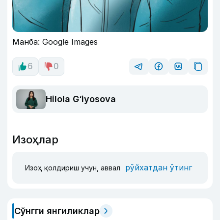
Манба: Google Images
6
0
Hilola G‘iyosova
Изоҳлар
рўйхатдан ўтинг
Изоҳ қолдириш учун, аввал
Сўнгги янгиликлар