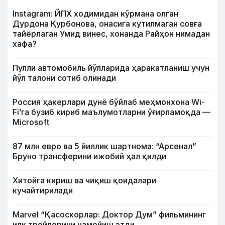
Instagram: ЙПХ ходимидан кўрмана олган
Дурдона Қурбонова, онасига кутилмаган совға
тайёрлаган Умид винес, хонанда Райҳон нимадан
хафа?
Пулли автомобиль йўлларида ҳаракатланиш учун
йўл талони сотиб олинади
Россия ҳакерлари дунё бўйлаб меҳмонхона Wi-
Fi’га бузиб кириб маълумотларни ўғирламоқда —
Microsoft
87 млн евро ва 5 йиллик шартнома: “Арсенал”
Бруно трансферини ижобий ҳал қилди
Хитойга кириш ва чиқиш қоидалари
кучайтирилади
Marvel “Қасоскорлар: Доктор Дум” фильмининг
илк трейлерини намойиш этди