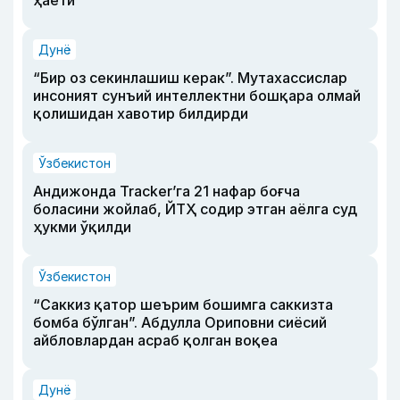
Дунё
“Бир оз секинлашиш керак”. Мутахассислар
инсоният сунъий интеллектни бошқара олмай
қолишидан хавотир билдирди
Ўзбекистон
Андижонда Tracker’га 21 нафар боғча
боласини жойлаб, ЙТҲ содир этган аёлга суд
ҳукми ўқилди
Ўзбекистон
“Саккиз қатор шеърим бошимга саккизта
бомба бўлган”. Абдулла Ориповни сиёсий
айбловлардан асраб қолган воқеа
Дунё