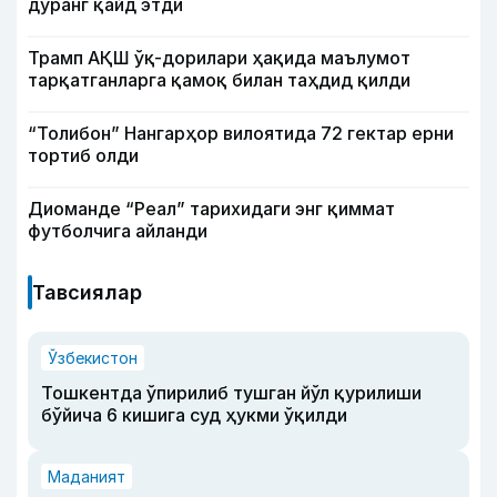
дуранг қайд этди
Трамп АҚШ ўқ-дорилари ҳақида маълумот
тарқатганларга қамоқ билан таҳдид қилди
“Толибон” Нангарҳор вилоятида 72 гектар ерни
тортиб олди
Диоманде “Реал” тарихидаги энг қиммат
футболчига айланди
Тавсиялар
Ўзбекистон
Тошкентда ўпирилиб тушган йўл қурилиши
бўйича 6 кишига суд ҳукми ўқилди
Маданият