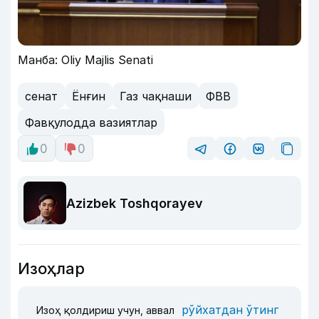
Манба: Oliy Majlis Senati
сенат
Ёнғин
Газ чақнаши
ФВВ
Фавқулодда вазиятлар
0
0
Azizbek Toshqorayev
Изоҳлар
рўйхатдан ўтинг
Изоҳ қолдириш учун, аввал