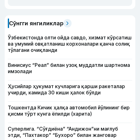
Сўнгги янгиликлар
Ўзбекистонда олти ойда савдо, хизмат кўрсатиш
ва умумий овқатланиш корхоналари қанча солиқ
тўлагани очиқланди
Винисиус “Реал” билан узоқ муддатли шартнома
имзолади
Ҳусийлар ҳукумат кучларига қарши ракеталар
учирди, камида 30 киши ҳалок бўлди
Тошкентда Кичик ҳалқа автомобил йўлининг бир
қисми тўрт кунга ёпилди (харита)
Суперлига. “Сўғдиёна” “Андижон”ни мағлуб
этди, “Пахтакор” “Бухоро” билан жанговар