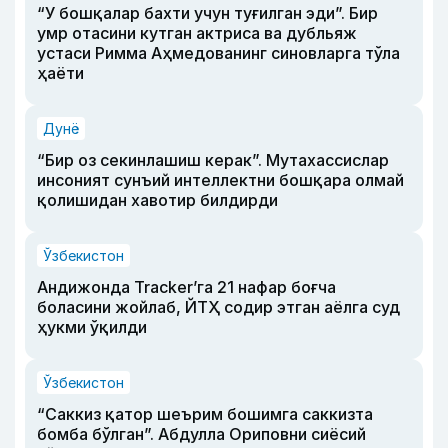
“У бошқалар бахти учун туғилган эди”. Бир
умр отасини кутган актриса ва дубльяж
устаси Римма Аҳмедованинг синовларга тўла
ҳаёти
Дунё
“Бир оз секинлашиш керак”. Мутахассислар
инсоният сунъий интеллектни бошқара олмай
қолишидан хавотир билдирди
Ўзбекистон
Андижонда Tracker’га 21 нафар боғча
боласини жойлаб, ЙТҲ содир этган аёлга суд
ҳукми ўқилди
Ўзбекистон
“Саккиз қатор шеърим бошимга саккизта
бомба бўлган”. Абдулла Ориповни сиёсий