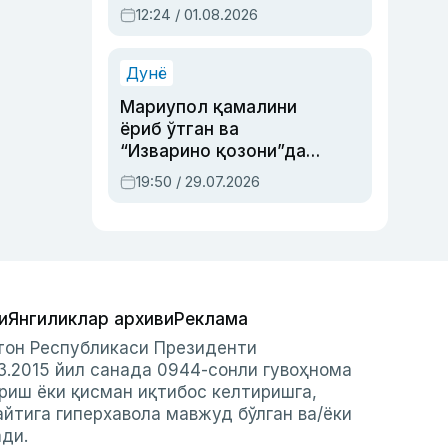
Абдулла Ориповни
12:24 / 01.08.2026
сиёсий айбловлардан
асраб қолган воқеа
Дунё
Мариупол қамалини
ёриб ўтган ва
“Изварино қозони”дан
чиққан қаҳрамон —
19:50 / 29.07.2026
Украина армияси бош
қўмондони Драпатий
ҳақида
и
Янгиликлар архиви
Реклама
стон Республикаси Президенти
3.2015 йил санада 0944-сонли гувоҳнома
риш ёки қисман иқтибос келтиришга,
айтига гиперхавола мавжуд бўлган ва/ёки
ади.