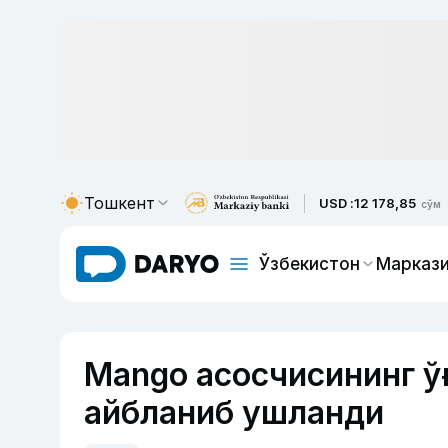
Тошкент
USD :
12 178,85
сўм
Ўзбекистон
Маркази
Mango асосчисининг ў
айбланиб ушланди