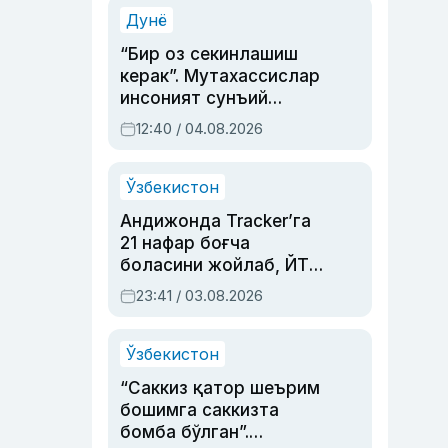
синовларга тўла ҳаёти
Дунё
“Бир оз секинлашиш
керак”. Мутахассислар
инсоният сунъий
интеллектни бошқара
12:40 / 04.08.2026
олмай қолишидан
хавотир билдирди
Ўзбекистон
Андижонда Tracker’га
21 нафар боғча
боласини жойлаб, ЙТҲ
содир этган аёлга суд
23:41 / 03.08.2026
ҳукми ўқилди
Ўзбекистон
“Саккиз қатор шеърим
бошимга саккизта
бомба бўлган”.