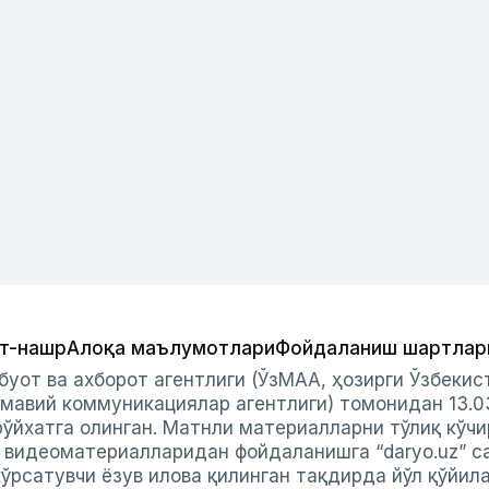
т-нашр
Алоқа маълумотлари
Фойдаланиш шартлар
буот ва ахборот агентлиги (ЎзМАА, ҳозирги Ўзбеки
мавий коммуникациялар агентлиги) томонидан 13.0
ўйхатга олинган. Матнли материалларни тўлиқ кўчи
и видеоматериалларидан фойдаланишга “daryo.uz” с
ўрсатувчи ёзув илова қилинган тақдирда йўл қўйил