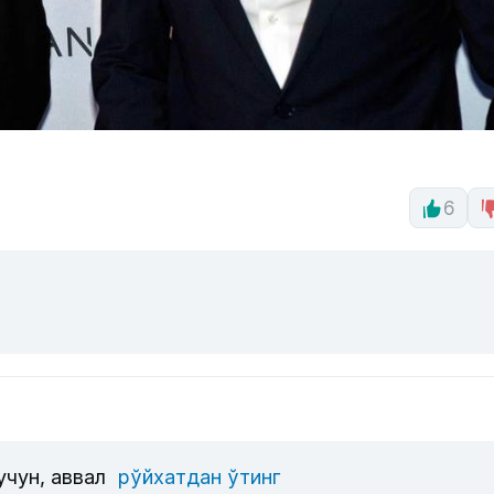
6
учун, аввал
рўйхатдан ўтинг