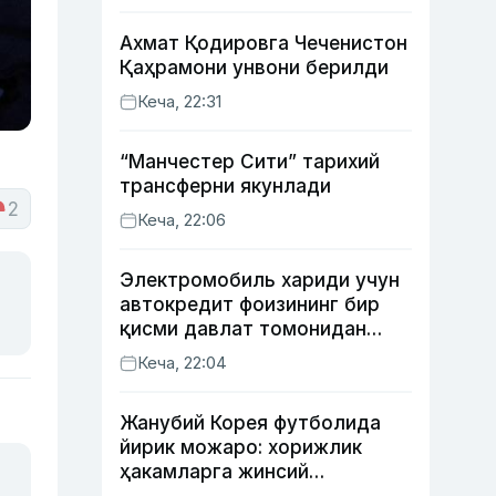
Ахмат Қодировга Чеченистон
Қаҳрамони унвони берилди
Кеча, 22:31
“Манчестер Сити” тарихий
трансферни якунлади
2
Кеча, 22:06
Электромобиль хариди учун
автокредит фоизининг бир
қисми давлат томонидан
қоплаб берилиши мумкин
Кеча, 22:04
Жанубий Корея футболида
йирик можаро: хорижлик
ҳакамларга жинсий