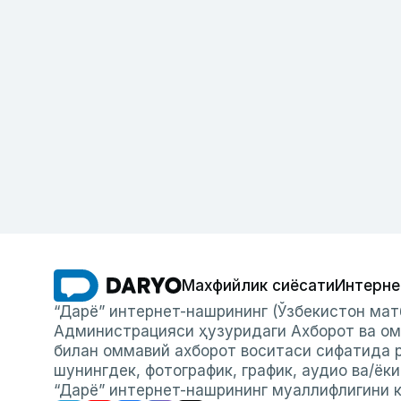
Махфийлик сиёсати
Интерне
“Дарё” интернет-нашрининг (Ўзбекистон мат
Администрацияси ҳузуридаги Ахборот ва ом
билан оммавий ахборот воситаси сифатида р
шунингдек, фотографик, график, аудио ва/ёк
“Дарё” интернет-нашрининг муаллифлигини к