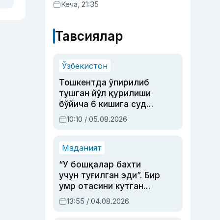
хизматлар кўрсатилгани
Кеча, 21:35
маълум қилинди
Тавсиялар
Ўзбекистон
Тошкентда ўпирилиб
тушган йўл қурилиши
бўйича 6 кишига суд
ҳукми ўқилди
10:10 / 05.08.2026
Маданият
“У бошқалар бахти
учун туғилган эди”. Бир
умр отасини кутган
актриса ва дубльяж
13:55 / 04.08.2026
устаси Римма
Аҳмедованинг