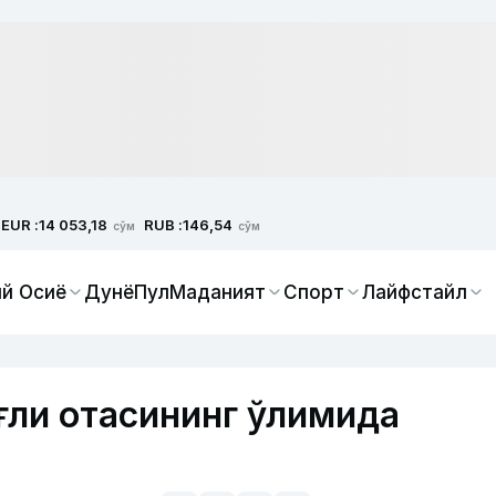
EUR :
RUB :
14 053,18
146,54
сўм
сўм
й Осиё
Дунё
Пул
Маданият
Спорт
Лайфстайл
ғли отасининг ўлимида