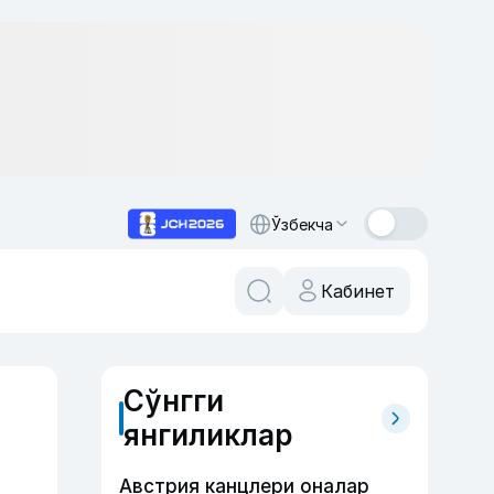
Ўзбекча
Кабинет
Сўнгги
янгиликлар
Австрия канцлери оналар