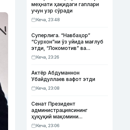
меҳнати ҳақидаги гаплари
учун узр сўради
Кеча, 23:48
Суперлига. “Навбаҳор”
“Сурхон”ни ўз уйида мағлуб
этди, “Локомотив” ва
“Хоразм” уйда ғалаба
Кеча, 23:26
қозонди
Актёр Абду­маннон
Убайдуллаев вафот этди
Кеча, 23:08
Сенат Президент
администрациясининг
ҳуқуқий мақомини
белгиловчи конституциявий
Кеча, 23:06
қонунни маъқуллади